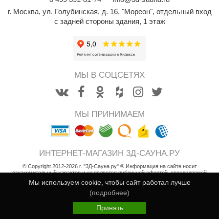
EDMUNDAS
г. Москва
,
ул. Голубинская, д. 16, "Мореон", отдельный вход
ikkarien
с задней стороны здания, 1 этаж
МЫ В СОЦСЕТЯХ
МЫ ПРИНИМАЕМ
ИНТЕРНЕТ-МАГАЗИН 3Д-САУНА.РУ
© Copyright 2012-2026 г. "3Д-Сауна.ру" ® Информация на сайте носит
ознакомительный характер и не является публичной офертой, определяемой
положениями статьи 437 Гражданского кодекса РФ
Мы используем cookie, чтобы сайт работал лучше
Возврат товара
(подробнее)
179 000
Пользовательское соглашение
В корзину
i
Принять
Политика конфиденциальности