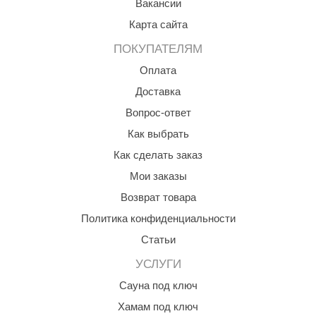
Вакансии
R. KERN
Карта сайта
turm
ПОКУПАТЕЛЯМ
PEKO
Оплата
-Snow
Доставка
OLO
Вопрос-ответ
Как выбрать
romawolke
Как сделать заказ
тна
Мои заказы
SNOOKER
Возврат товара
remier
Политика конфиденциальности
Статьи
orelli
УСЛУГИ
ikkurila
Сауна под ключ
lcon
Хамам под ключ