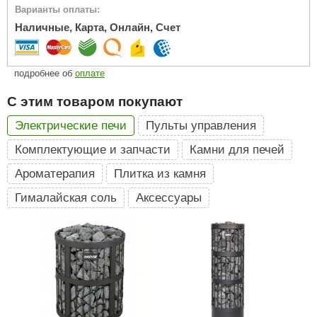
Варианты оплаты:
ariitti
Наличные, Карта, Онлайн, Счет
entwood
подробнее об
оплате
KI
С этим товаром покупают
ulikivi
Электрические печи
Пульты управления
ento
Комплектующие и запчасти
Камни для печей
ylo
Ароматерапия
Плитка из камня
lumenberg
Гималайская соль
Аксессуары
WDT
UX ELEMENTS
edi
ygroMatik
chiedel