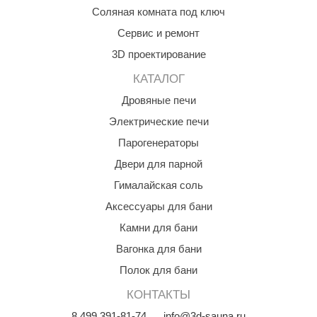
урция
Соляная комната под ключ
елсот
Сервис и ремонт
3D проектирование
ABA
КАТАЛОГ
MAGNUM
Дровяные печи
арвара
Электрические печи
SAUNABOARD
Парогенераторы
ermomuros
Двери для парной
Гималайская соль
ovali
Аксессуары для бани
lia
Камни для бани
eya Sauna
Вагонка для бани
inn icon
Полок для бани
азмахайка
КОНТАКТЫ
8
499
391-81-74
info@3d-sauna.ru