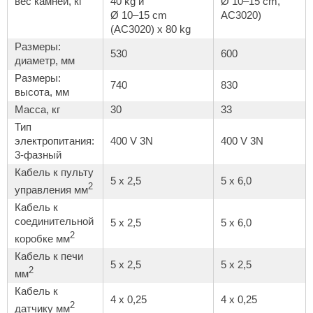
вес камней, кг
40 kg
и
Ø 10–15 cm,
Ø 10–15 cm
AC3020)
КЗ
(AC3020) x 80 kg
ерезка
Размеры:
530
600
диаметр, мм
улкан
Размеры:
740
830
высота, мм
ефест
Масса, кг
30
33
рмак-Термо
Тип
электропитания:
400 V 3N
400 V 3N
ройка
3-фазный
ренеран
Кабель к пульту
5 x 2,5
5 x 6,0
2
управления мм
rill’D
Кабель к
соединительной
обросталь
5 x 2,5
5 x 6,0
2
коробке мм
зиСтим
Кабель к печи
5 x 2,5
5 x 2,5
2
мм
арь-печи
Кабель к
4 x 0,25
4 x 0,25
волюция тепла
2
датчику мм