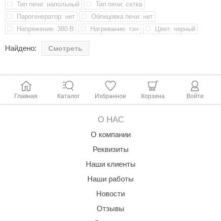
Тип печи: напольный
Тип печи: сетка
абантуй
Парогенератор: нет
Облицовка печи: нет
кма
Напряжение: 380 В
Нагревание: тэн
Цвет: черный
eplofom
Найдено:
Смотреть
LT
еникс
Главная
Каталог
Избранное
Корзина
Войти
eringer
obiba
О НАС
О компании
alc
Реквизиты
кспертСаун
Наши клиенты
еста
Наши работы
ukka Design
Новости
icht 2000
Отзывы