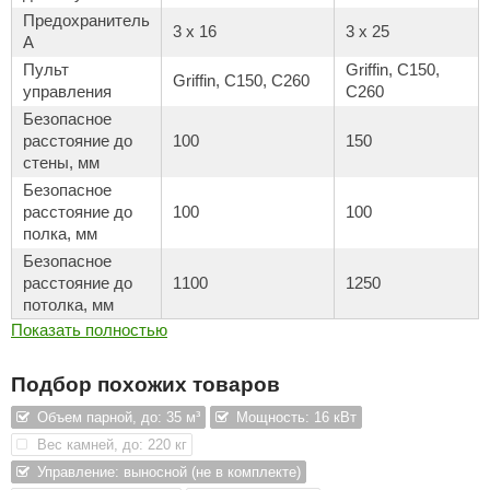
орнадо
Предохранитель
3 x 16
3 x 25
A
гненный камень
Пульт
Griffin, C150,
Griffin, C150, C260
управления
C260
еплый камень
Безопасное
расстояние до
100
150
оссия
стены, мм
эровита
Безопасное
расстояние до
100
100
МТ
полка, мм
Безопасное
АР-ecology
расстояние до
1100
1250
СОМ
потолка, мм
Показать полностью
остёр
Подбор похожих товаров
НЕРГОРЕСУРС
Объем парной, до: 35 м³
Мощность: 16 кВт
coLife
Вес камней, до: 220 кг
oodson
Управление: выносной (не в комплекте)