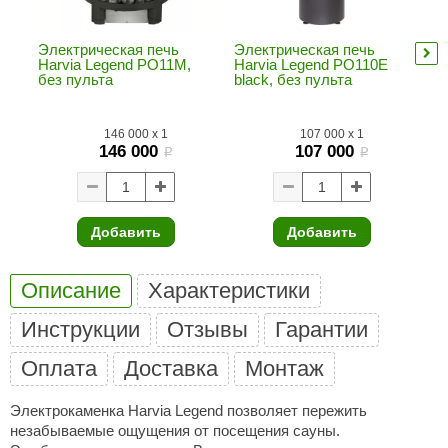
ANG’s
Электрическая печь
Электрическая печь
Эл
Harvia Legend PO11M,
Harvia Legend PO110E
Ha
asel
без пульта
black, без пульта
bl
usaterm
146 000
x
1
107 000
x
1
raft
146 000
107 000
i
i
ohol
entiotec
Добавить
Добавить
lover
Описание
Характеристики
aestro Woods
Инструкции
Отзывы
Гарантии
KOY
c Light
Оплата
Доставка
Монтаж
KERKES
Электрокаменка Harvia Legend позволяет пережить
незабываемые ощущения от посещения сауны.
roConHealth