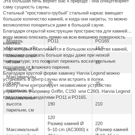
Эта большая печь вернет Вас к природе - она олицетворяет
саму сущность сауны.
aldus
Стильный "простовато-грубый" стальной каркас вмещает
большое количество камней, и когда они нагреты, то можно
vimol
великолепно попариться даже в большой сауне.
uramax
Благодаря открытой конструкции пространства для камней
воду можно плескать прямо на всю внешнюю поверхность
Модель
PO11
PO165
LP
каменки.
Мощность, кВт
11,0
16,5
Жар, который скапливается в большом количестве камней,
олитех
позволяет плескать больше воды даже при низкой
Минимальный
температуре; это позволит пережить восхитительные
объем
9
16
amylle
ощущения от влажного парения.
3
парильни, м
Благодаря круглой форме каменку Harvia Legend можно
arina
Максимальны
установить в центр сауны или встроить в полки.
объем
20
35
Работу печи контролирует независимое устройство
MF
3
парильни, м
управления (например Griffin, C150 или C260). Harvia Legend
еплодар
представлена моделями PO11 и PO165.
Минимальная
высота
190
210
езувий
парильни, см
120
нжкомцентр
Размер камней Ø
220
Максимальный
5–10 cm (AC3000) x
(Размер камней
D SAUNA