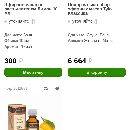
Эфирное масло с
Подарочный набор
КЗ
распылителем Лимон 10
эфирных масел Tylo
мл
Классика
ерезка
уточняйте
уточняйте
улкан
Для чего:
Баня
Для чего:
Сауна, Баня
ефест
Обьем:
10 мл
Аромат:
Эвкалипт, Мята,
Лаванда, Лимон
Аромат:
Лимон
рмак-Термо
300
6 664
ройка
i
i
ренеран
В корзину
В корзину
rill’D
Код: 2311951
обросталь
зиСтим
арь-печи
волюция тепла