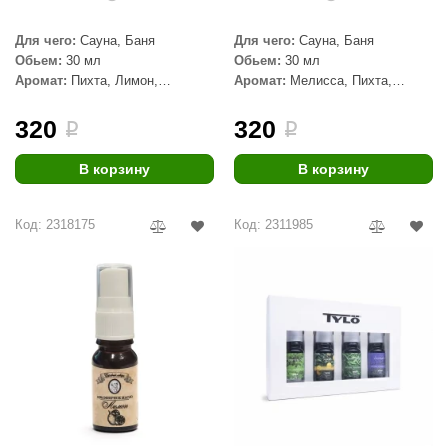
aldus
Для чего:
Сауна, Баня
Для чего:
Сауна, Баня
Обьем:
30 мл
Обьем:
30 мл
vimol
Аромат:
Пихта, Лимон,
Аромат:
Мелисса, Пихта,
Эвкалипт
Лимон
uramax
320
320
i
i
LP
В корзину
В корзину
олитех
amylle
Код: 2318175
Код: 2311985
arina
MF
еплодар
езувий
нжкомцентр
D SAUNA