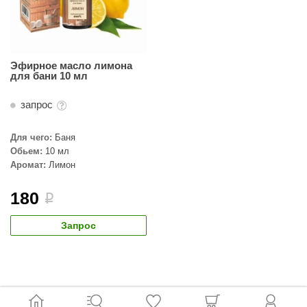
орнадо
гненный камень
еплый камень
Эфирное масло лимона
для бани 10 мл
оссия
запрос
эровита
Для чего:
Баня
МТ
Обьем:
10 мл
АР-ecology
Аромат:
Лимон
СОМ
180
i
остёр
Запрос
НЕРГОРЕСУРС
coLife
oodson