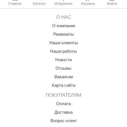
абантуй
Главная
Каталог
Избранное
Корзина
Войти
кма
О НАС
eplofom
О компании
Реквизиты
LT
Наши клиенты
еникс
Наши работы
eringer
Новости
obiba
Отзывы
Вакансии
alc
Карта сайта
кспертСаун
ПОКУПАТЕЛЯМ
еста
Оплата
ukka Design
Доставка
icht 2000
Вопрос-ответ