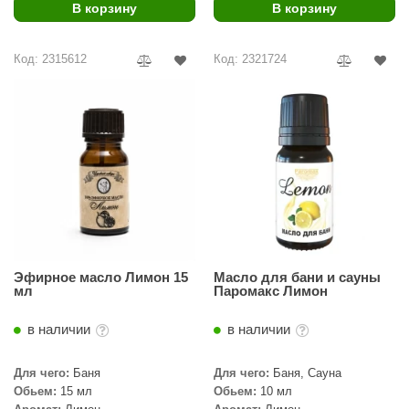
В корзину
В корзину
ariitti
Код: 2315612
Код: 2321724
entwood
KI
ulikivi
ento
ylo
lumenberg
WDT
Эфирное масло Лимон 15
Масло для бани и сауны
мл
Паромакс Лимон
UX ELEMENTS
в наличии
в наличии
edi
ygroMatik
Для чего:
Баня
Для чего:
Баня, Сауна
Обьем:
15 мл
Обьем:
10 мл
chiedel