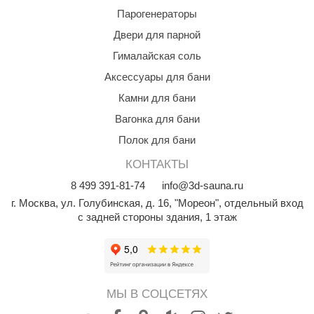
урция
Парогенераторы
елсот
Двери для парной
Гималайская соль
ABA
Аксессуары для бани
MAGNUM
Камни для бани
арвара
Вагонка для бани
SAUNABOARD
Полок для бани
ermomuros
КОНТАКТЫ
8
499
391-81-74
info@3d-sauna.ru
ovali
г. Москва
,
ул. Голубинская, д. 16, "Мореон", отдельный вход
lia
с задней стороны здания, 1 этаж
eya Sauna
inn icon
азмахайка
МЫ В СОЦСЕТЯХ