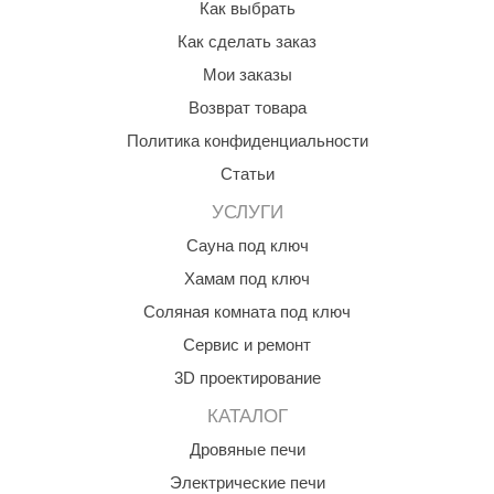
Как выбрать
R. KERN
Как сделать заказ
turm
Мои заказы
PEKO
Возврат товара
-Snow
Политика конфиденциальности
Статьи
OLO
УСЛУГИ
romawolke
Сауна под ключ
тна
Хамам под ключ
SNOOKER
Соляная комната под ключ
remier
Сервис и ремонт
3D проектирование
orelli
КАТАЛОГ
ikkurila
Дровяные печи
lcon
Электрические печи