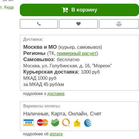
АРТА
т
,
Кедр
В корзину
212F
Sangens
Fischer
Доставка:
RAINZ
Москва и МО
(курьер, самовывоз)
Регионы
(ТК,
примерный расчет
)
PolarSpa
Самовывоз:
бесплатно
Москва, ул. Голубинская, д. 16, "Мореон"
Bentwood
Курьерская доставка:
1000 руб
Tylo
МКАД 1000 руб
за МКАД 45 руб/км
Wedi
подробнее о
доставке
Fasel
Варианты оплаты:
Sentiotec
Наличные, Карта, Онлайн, Счет
Ec Light
Kvimol
подробнее об
оплате