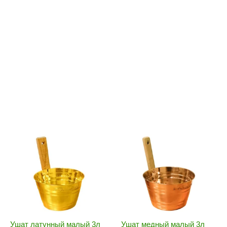
Политех
Теплодар
НКЗ
Ермак-Термо
Добросталь
епла
Торнадо
Аэровита
Костёр
Сабантуй
Феникс
ЭкспертСаун
DR. KERN
KOLO
Ушат латунный малый 3л
Ушат медный малый 3л