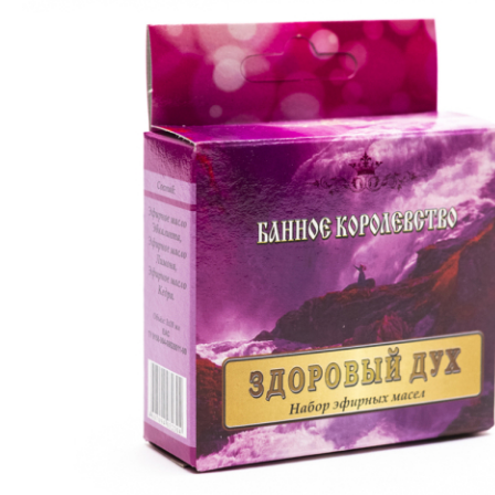
SPA-Технология
Lacoform
Иди в Баню
Composit
Двери для сауны
Spitzner
Baneum
Аксессуары
Mondex
ASTON
Ароматерапия
Black Banya
Баня Орган
Комплектующие и запчасти
MORZH
IDABIO
TechHolland
Helo
Гималайская соль
IKI
Tulikivi
Аудио/Акустика
Blumenberg
WDT
Освещение
HygroMatik
Schiedel
Kusaterm
Craft
Дерево для бани
Klover
Maestro Wo
Плитка из камня
KERKES
ProConHealt