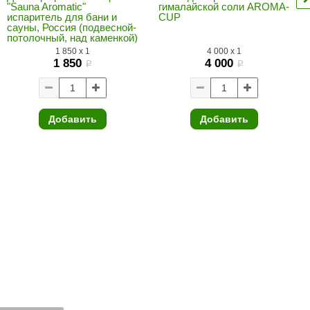
"Sauna Aromatic"
гималайской соли AROMA-
Morelli
испаритель для бани и
CUP
сауны, Россия (подвесной-
потолочный, над каменкой)
Делсот
1 850
x
1
4 000
x
1
SAUNABOARD
1 850
4 000
i
i
Keya Sauna
Nikkarien
Добавить
Добавить