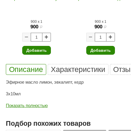
SPA & WELLNESS
Этна
SNOOKER
Для дома и дачи
Tikkurila
Elcon
900
x
1
900
x
1
TABA
MAGNUM
900
900
Акции и скидки
i
i
Termomuros
Covali
Finn icon
Размахайка
Добавить
Добавить
Описание
Характеристики
Отзы
Эфирное масло лимон, эвкалипт, кедр
3х10мл
Показать полностью
Подбор похожих товаров