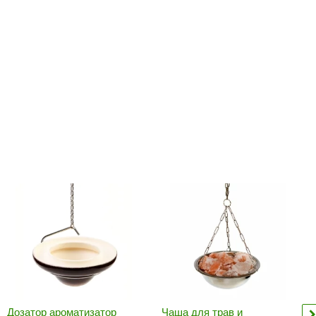
Camylle
Везувий
Березка
Тройка
ИзиСтим
Огненный камень
УМТ
ЭНЕРГОРЕСУРС
Акма
Feringer
Веста
Sturm
Aromawolke
Дозатор ароматизатор
Чаша для трав и