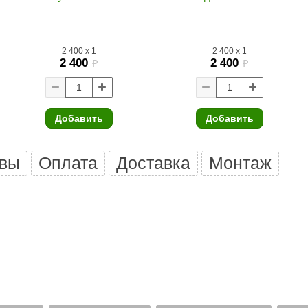
Premier
Турция
2 400
x
1
2 400
x
1
Варвара
2 400
2 400
i
i
Olia
EDMUNDAS
Добавить
Добавить
вы
Оплата
Доставка
Монтаж