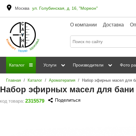
Москва
ул. Голубинская, д. 16, "Мореон"
О компании
Доставка
Оп
Каталог
Услуги
Производители
Фото ра
Главная
/
Каталог
/
Ароматерапия
/
Дровяные печи
Паромакс
Steamtec
Сауны
Отделка 
Набор эфирных масел для бани
Электрические печи
Grandis
Born
ИК сауны
Стеклян
Поделиться
2315579
код товара:
Kastor
Sawo
Парогенераторы
Невотон
Kaledo
Пульты управления
Steam and Water
Эверест
Камни для печей