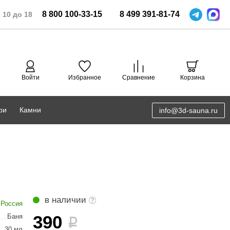
8
800
100-33-15
8
499
391-81-74
 10 до 18
Войти
Избранное
Сравнение
Корзина
ри
Камни
info@3d-sauna.ru
DoorWood
Соляная комната
Eos
3D проектирование
Anypool
PRO METALL
в наличии
Россия
Руспанель
390
Баня
i
30 мл