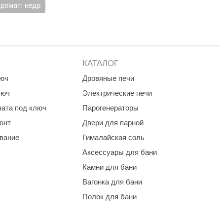
ромат: кедр
КАТАЛОГ
люч
Дровяные печи
люч
Электрические печи
ната под ключ
Парогенераторы
онт
Двери для парной
ование
Гималайская соль
Аксессуары для бани
Камни для бани
Вагонка для бани
Полок для бани