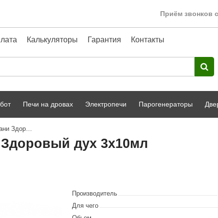
Приём звонков с
лата
Калькуляторы
Гарантия
Контакты
бот
Печи на дровах
Электропечи
Парогенераторы
Две
Набор эфирных масел для бани Здоровый дух 3х10мл
Harvia
парной
Турецкая баня
 Здоровый дух 3х10мл
HENKI
ный фасад
Сервис
Сила Алтая
Karhu
Производитель
A-Panel
Для чего
Обьем