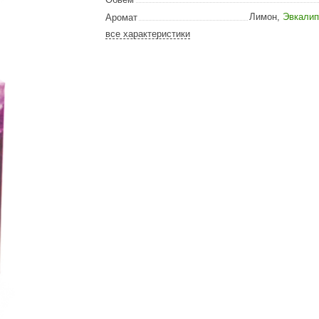
Сталь-Мастер
Лимон
,
Эвкалип
Аромат
Банные штучки
все характеристики
CeruttiSpa
Suokka
ика
Русский дух
Карельские легенды
Cariitti
Rento
LUX ELEMENTS
LANG’s
Rohol
ods
KOY
h
Baldus