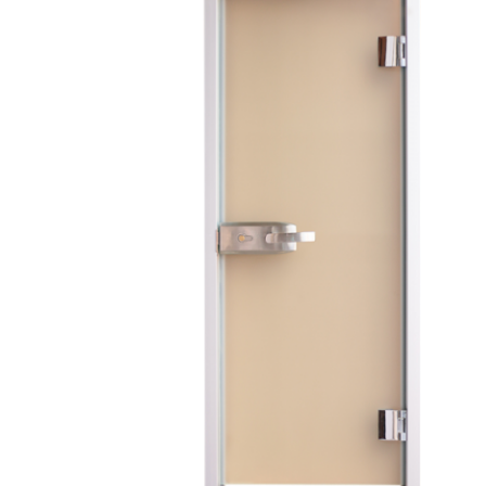
SPA-Технология
Lacoform
Иди в Баню
Composit
Двери для сауны
Spitzner
Baneum
Аксессуары
Mondex
ASTON
Ароматерапия
Black Banya
Баня Орган
Комплектующие и запчасти
MORZH
IDABIO
TechHolland
Helo
Гималайская соль
IKI
Tulikivi
Аудио/Акустика
Blumenberg
WDT
Освещение
HygroMatik
Schiedel
Kusaterm
Craft
Дерево для бани
Klover
Maestro Wo
Плитка из камня
KERKES
ProConHealt