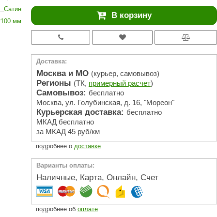
АРТА
Сатин
В корзину
212F
2100 мм
Sangens
Fischer
Доставка:
RAINZ
Москва и МО
(курьер, самовывоз)
Регионы
(ТК,
примерный расчет
)
PolarSpa
Самовывоз:
бесплатно
Москва, ул. Голубинская, д. 16, "Мореон"
Bentwood
Курьерская доставка:
бесплатно
Tylo
МКАД бесплатно
за МКАД 45 руб/км
Wedi
подробнее о
доставке
Fasel
Варианты оплаты:
Sentiotec
Наличные, Карта, Онлайн, Счет
Ec Light
Kvimol
подробнее об
оплате