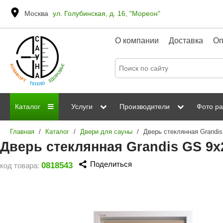
Москва
ул. Голубинская, д. 16, "Мореон"
О компании
Доставка
Оп
Каталог
Услуги
Производители
Фото ра
Главная
/
Каталог
/
Двери для сауны
/
Дровяные печи
Паромакс
Steamtec
Сауны
Отделка 
Дверь стеклянная Grandis GS 9x
Электрические печи
Grandis
Born
ИК сауны
Стеклян
Поделиться
0818543
код товара:
Kastor
Sawo
Парогенераторы
Невотон
Kaledo
Пульты управления
Steam and Water
Эверест
Камни для печей