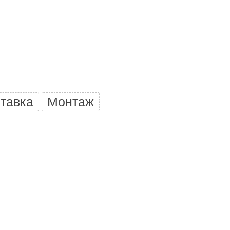
Camylle
Везувий
Березка
Тройка
ИзиСтим
Огненный камень
тавка
Монтаж
УМТ
ЭНЕРГОРЕСУРС
Акма
Feringer
Веста
Sturm
Aromawolke