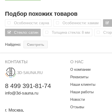
SPA & WELLNESS
Бесплатная доставка по РФ: при покупке от двух и боле
Этна
SNOOKER
Для дома и дачи
Подбор похожих товаров
Tikkurila
Elcon
TABA
MAGNUM
Особенности: сауна
Особенности: хамам
Акции и скидки
Termomuros
Covali
Стекло: сатин
Толщина стекла: 8 мм
Стор
Finn icon
Размахайка
Найдено:
Смотреть
КОНТАКТЫ
О НАС
О компании
3D-SAUNA.RU
Реквизиты
8
499
391-81-74
Наши клиенты
Наши работы
info@3d-sauna.ru
Новости
Отзывы
г. Москва
,