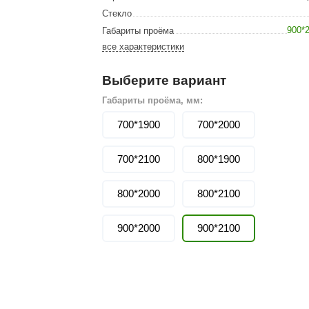
Сталь-Мастер
Стекло
Банные штучки
900*
Габариты проёма
все характеристики
CeruttiSpa
Suokka
Выберите вариант
ика
Русский дух
Габариты проёма, мм:
700*1900
Карельские легенды
700*2000
Cariitti
700*2100
800*1900
Rento
800*2000
800*2100
LUX ELEMENTS
LANG’s
900*2000
900*2100
Rohol
ods
KOY
h
Baldus