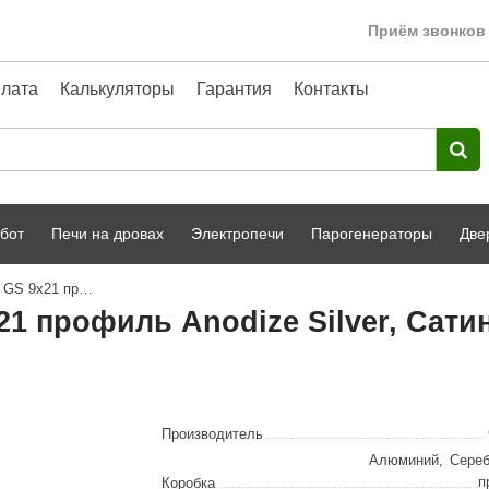
Приём звонков 
лата
Калькуляторы
Гарантия
Контакты
бот
Печи на дровах
Электропечи
Парогенераторы
Две
Дверь стеклянная Grandis GS 9x21 профиль Anodize Silver, Сатин
Harvia
парной
Турецкая баня
21 профиль Anodize Silver, Сати
HENKI
ный фасад
Сервис
Сила Алтая
Karhu
Производитель
A-Panel
Алюминий
,
Сере
п
Коробка