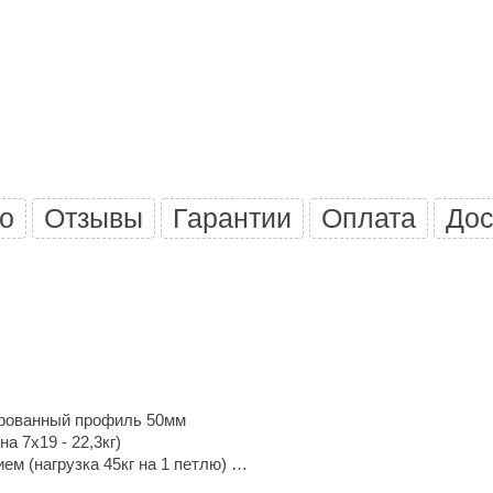
Политех
Теплодар
НКЗ
Ермак-Термо
Добросталь
епла
Торнадо
о
Отзывы
Гарантии
Оплата
Дос
Аэровита
Костёр
Сабантуй
Феникс
ЭкспертСаун
ированный профиль 50мм
DR. KERN
а 7x19 - 22,3кг)
м (нагрузка 45кг на 1 петлю)
KOLO