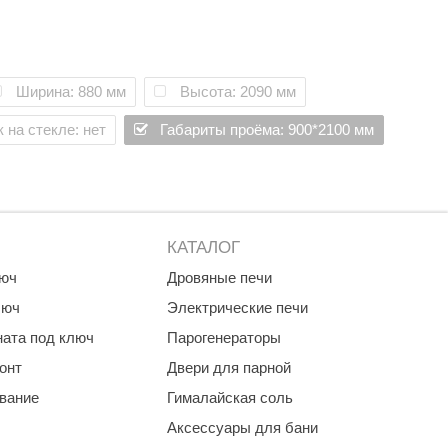
Morelli
Делсот
SAUNABOARD
Ширина: 880 мм
Высота: 2090 мм
Keya Sauna
 на стекле: нет
Габариты проёма: 900*2100 мм
Nikkarien
КАТАЛОГ
люч
Дровяные печи
люч
Электрические печи
ната под ключ
Парогенераторы
онт
Двери для парной
ование
Гималайская соль
Аксессуары для бани