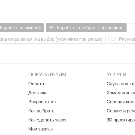
е дверей
Premier
Турция
Варвара
Коробка: алюминий
Коробка: серебристый профиль
Olia
она открывания: на выбор (уточняйте при заказе)
Рисунок
EDMUNDAS
ПОКУПАТЕЛЯМ
УСЛУГИ
Оплата
Сауна под к
Доставка
Хамам под к
Вопрос-ответ
Соляная ком
Как выбрать
Сервис и рем
Как сделать заказ
3D проектир
Мои заказы