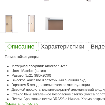
Купели для бани
Duramax
SLP
Дымоходы для печей
Karina
TMF
Инжкомцентр
3D SAUNA
Мебель для бани
Вулкан
Гефест
Душевые и паровые
Бренеран
Grill’D
Облицовки для печей
Царь-печи
Эволюция т
Описание
Характеристики
Виде
Теплый камень
Россия
Готовые сауны
Термостойкая дверь:
ПАР-ecology
СОМ
ИК сауны
Материал профиля: Anodize Silver
EcoLife
Woodson
Цвет: Matelux (сатин)
Фитобочки
Размер: 9х21 (880х2090)
Teplofom
JLT
Высокое качество и эстетичный внешний вид
Материалы для сауны
Гарантия 5 лет для коммерческой эксплуатации
Mobiba
Talc
Дверной профиль: цельно-закрытий алюминиевый анод
Hukka Design
Licht 2000
Стекло 8мм: закаленное безопасное стекло (масса полотн
Материалы для хамама
Петли: Бронзовые петли BRASS с Никель-Хромо покрытие
PEKO
R-Snow
Показать полностью
Ручки для SPA: замок с запирающим механизмом