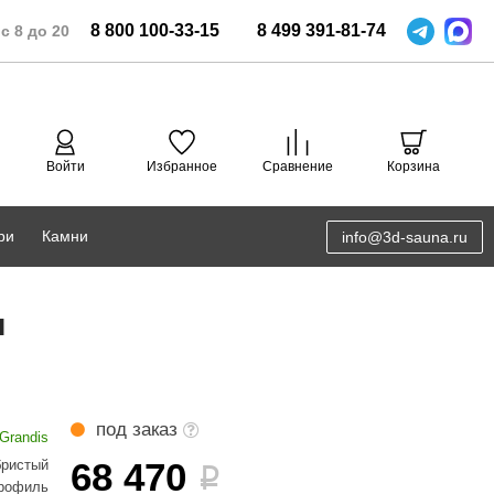
8
800
100-33-15
8
499
391-81-74
с 8 до 20
Войти
Избранное
Сравнение
Корзина
ри
Камни
info@3d-sauna.ru
DoorWood
Соляная комната
н
Eos
3D проектирование
Anypool
PRO METALL
под заказ
Grandis
Руспанель
68 470
бристый
i
рофиль