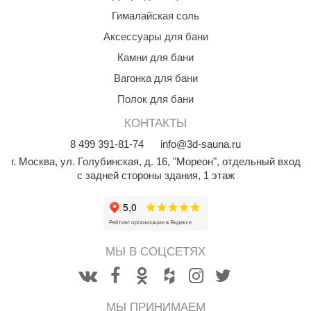
КЗ
Гималайская соль
Аксессуары для бани
ерезка
Камни для бани
улкан
Вагонка для бани
ефест
Полок для бани
рмак-Термо
КОНТАКТЫ
ройка
8
499
391-81-74
info@3d-sauna.ru
г. Москва
,
ул. Голубинская, д. 16, "Мореон", отдельный вход
ренеран
с задней стороны здания, 1 этаж
rill’D
обросталь
зиСтим
МЫ В СОЦСЕТЯХ
арь-печи
волюция тепла
МЫ ПРИНИМАЕМ