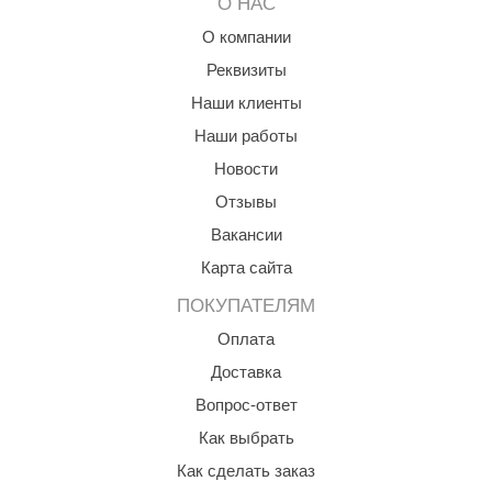
О НАС
ANG’s
О компании
Реквизиты
asel
Наши клиенты
usaterm
Наши работы
raft
Новости
ohol
Отзывы
Вакансии
entiotec
Карта сайта
lover
ПОКУПАТЕЛЯМ
aestro Woods
Оплата
KOY
Доставка
c Light
Вопрос-ответ
Как выбрать
KERKES
Как сделать заказ
roConHealth