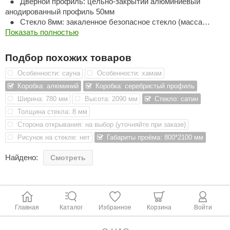
Дверной профиль: цельно-закрытий алюминиевый
анодированный профиль 50мм
ariitti
Стекло 8мм: закаленное безопасное стекло (масса
полотна 7x19 - 22,3кг)
Показать полностью
entwood
Петли: Бронзовые петли BRASS с Никель-Хромо
покрытием (нагрузка 45кг на 1 петлю)
KI
Подбор похожих товаров
Ручки для SPA: замок с запирающим механизмом
Бесплатная доставка по РФ: при покупке от двух и более
Особенности: сауна
Особенности: хамам
ulikivi
дверей
Коробка: алюминий
Коробка: серебристый профиль
ento
Ширина: 780 мм
Высота: 2090 мм
Стекло: сатин
Толщина стекла: 8 мм
ylo
Сторона открывания: на выбор (уточняйте при заказе)
lumenberg
Рисунок на стекле: нет
Габариты проёма: 800*2100 мм
WDT
Найдено:
Смотреть
UX ELEMENTS
edi
ygroMatik
Главная
Каталог
Избранное
Корзина
Войти
chiedel