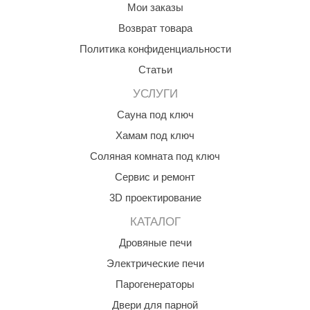
Мои заказы
aldus
Возврат товара
vimol
Политика конфиденциальности
uramax
Статьи
УСЛУГИ
LP
Сауна под ключ
олитех
Хамам под ключ
amylle
Соляная комната под ключ
arina
Сервис и ремонт
MF
3D проектирование
КАТАЛОГ
еплодар
Дровяные печи
езувий
Электрические печи
нжкомцентр
Парогенераторы
D SAUNA
Двери для парной