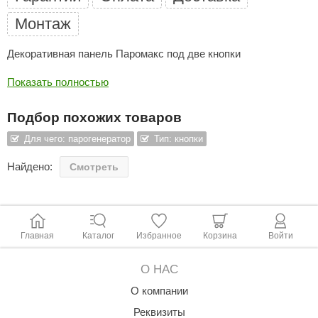
Монтаж
ariitti
entwood
Декоративная панель Паромакс под две кнопки
KI
Показать полностью
ulikivi
Подбор похожих товаров
ento
Для чего: парогенератор
Тип: кнопки
ylo
Найдено:
Смотреть
lumenberg
WDT
UX ELEMENTS
Главная
Каталог
Избранное
Корзина
Войти
edi
О НАС
ygroMatik
О компании
Реквизиты
chiedel