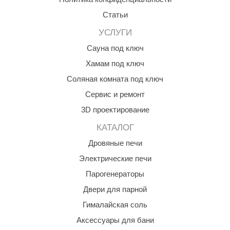
aldus
Статьи
УСЛУГИ
vimol
Сауна под ключ
uramax
Хамам под ключ
LP
Соляная комната под ключ
олитех
Сервис и ремонт
amylle
3D проектирование
КАТАЛОГ
arina
Дровяные печи
MF
Электрические печи
еплодар
Парогенераторы
езувий
Двери для парной
нжкомцентр
Гималайская соль
Аксессуары для бани
D SAUNA