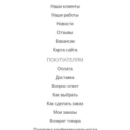
Наши клиенты
ANG’s
Наши работы
asel
Новости
usaterm
Отзывы
raft
Вакансии
Карта сайта
ohol
ПОКУПАТЕЛЯМ
entiotec
Оплата
lover
Доставка
aestro Woods
Вопрос-ответ
KOY
Как выбрать
Как сделать заказ
c Light
Мои заказы
KERKES
Возврат товара
roConHealth
Политика конфиденциальности