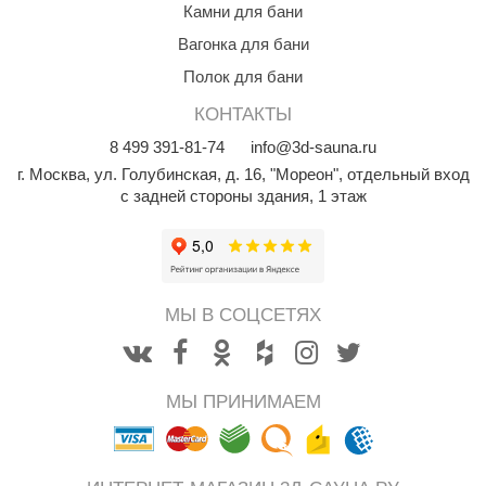
Камни для бани
КЗ
Вагонка для бани
ерезка
Полок для бани
улкан
КОНТАКТЫ
ефест
8
499
391-81-74
info@3d-sauna.ru
г. Москва
,
ул. Голубинская, д. 16, "Мореон", отдельный вход
рмак-Термо
с задней стороны здания, 1 этаж
ройка
ренеран
rill’D
МЫ В СОЦСЕТЯХ
обросталь
зиСтим
МЫ ПРИНИМАЕМ
арь-печи
волюция тепла