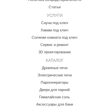
aldus
Статьи
УСЛУГИ
vimol
Сауна под ключ
uramax
Хамам под ключ
LP
Соляная комната под ключ
олитех
Сервис и ремонт
amylle
3D проектирование
КАТАЛОГ
arina
Дровяные печи
MF
Электрические печи
еплодар
Парогенераторы
езувий
Двери для парной
нжкомцентр
Гималайская соль
Аксессуары для бани
D SAUNA