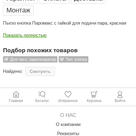
Монтаж
ariitti
entwood
Пьезо кнопка Паромакс с гайкой для подачи пара, красная
KI
Показать полностью
ulikivi
Подбор похожих товаров
ento
Для чего: парогенератор
Тип: кнопки
ylo
Найдено:
Смотреть
lumenberg
WDT
UX ELEMENTS
Главная
Каталог
Избранное
Корзина
Войти
edi
О НАС
ygroMatik
О компании
Реквизиты
chiedel