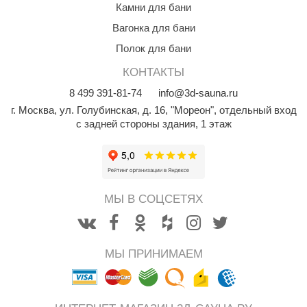
Камни для бани
КЗ
Вагонка для бани
ерезка
Полок для бани
улкан
КОНТАКТЫ
ефест
8
499
391-81-74
info@3d-sauna.ru
г. Москва
,
ул. Голубинская, д. 16, "Мореон", отдельный вход
рмак-Термо
с задней стороны здания, 1 этаж
ройка
ренеран
rill’D
МЫ В СОЦСЕТЯХ
обросталь
зиСтим
МЫ ПРИНИМАЕМ
арь-печи
волюция тепла