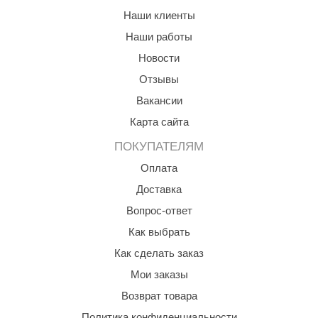
Наши клиенты
ANG’s
Наши работы
asel
Новости
usaterm
Отзывы
raft
Вакансии
Карта сайта
ohol
ПОКУПАТЕЛЯМ
entiotec
Оплата
lover
Доставка
aestro Woods
Вопрос-ответ
KOY
Как выбрать
Как сделать заказ
c Light
Мои заказы
KERKES
Возврат товара
roConHealth
Политика конфиденциальности