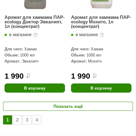
Аромат для хаммама ПАР-
Аромат для хаммама ПАР-
ecology Доктор Эвкалипт,
ecology Мохито, 1л
1л (концентрат)
(концентрат)
в магазине
в магазине
Для чего:
Хамам
Для чего:
Хамам
Обьем:
1000 мл
Обьем:
1000 мл
Аромат:
Эвкалипт
Аромат:
Мохито
1 990
1 990
i
i
В корзину
В корзину
Показать ещё
1
2
3
4