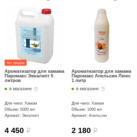
R. KERN
turm
PEKO
-Snow
OLO
romawolke
Хит продаж
тна
Ароматизатор для хамама
Ароматизатор для хамама
Паромакс Эвкалипт 5
Паромакс Апельсин Люкс
литров
1 литр
SNOOKER
в магазине
в магазине
remier
Для чего:
Хамам
Для чего:
Хамам
orelli
Обьем:
5000 мл
Обьем:
1000 мл
Аромат:
Эвкалипт
Аромат:
Апельсин
ikkurila
lcon
4 450
2 180
i
i