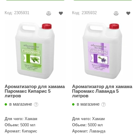
ariitti
Код: 2305931
Код: 2305932
entwood
KI
ulikivi
ento
ylo
lumenberg
Ароматизатор для хамама
Ароматизатор для хамама
WDT
Паромакс Кипарис 5
Паромакс Лаванда 5
литров
литров
UX ELEMENTS
в магазине
в магазине
edi
Для чего:
Хамам
Для чего:
Хамам
ygroMatik
Обьем:
5000 мл
Обьем:
5000 мл
Аромат:
Кипарис
Аромат:
Лаванда
chiedel