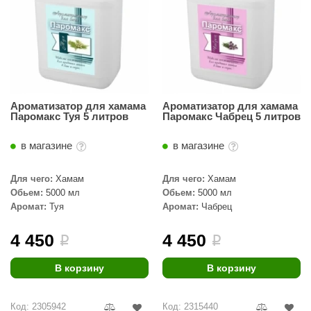
абантуй
кма
eplofom
LT
Ароматизатор для хамама
Ароматизатор для хамама
еникс
Паромакс Туя 5 литров
Паромакс Чабрец 5 литров
eringer
в магазине
в магазине
obiba
Для чего:
Хамам
Для чего:
Хамам
alc
Обьем:
5000 мл
Обьем:
5000 мл
Аромат:
Туя
Аромат:
Чабрец
кспертСаун
4 450
4 450
i
i
еста
ukka Design
В корзину
В корзину
icht 2000
Код: 2305942
Код: 2315440