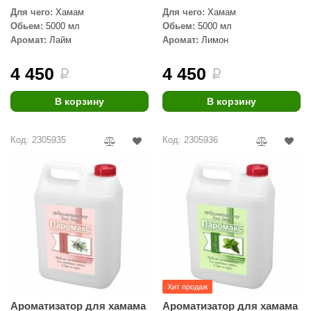
Для чего:
Хамам
Для чего:
Хамам
aldus
Обьем:
5000 мл
Обьем:
5000 мл
Аромат:
Лайм
Аромат:
Лимон
vimol
uramax
4 450
4 450
i
i
LP
В корзину
В корзину
олитех
Код: 2305935
Код: 2305936
amylle
arina
MF
еплодар
езувий
нжкомцентр
Хит продаж
D SAUNA
Ароматизатор для хамама
Ароматизатор для хамама