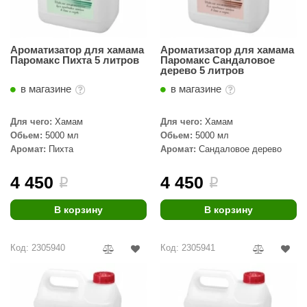
орнадо
гненный камень
Ароматизатор для хамама
Ароматизатор для хамама
Паромакс Пихта 5 литров
Паромакс Сандаловое
еплый камень
дерево 5 литров
оссия
в магазине
в магазине
эровита
Для чего:
Хамам
Для чего:
Хамам
Обьем:
5000 мл
Обьем:
5000 мл
МТ
Аромат:
Пихта
Аромат:
Сандаловое дерево
АР-ecology
4 450
4 450
i
i
СОМ
В корзину
В корзину
остёр
НЕРГОРЕСУРС
Код: 2305940
Код: 2305941
coLife
oodson