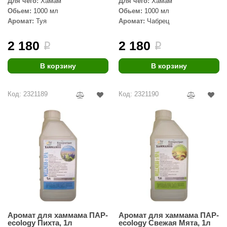
Для чего:
Хамам
Для чего:
Хамам
Обьем:
1000 мл
Обьем:
1000 мл
Аромат:
Туя
Аромат:
Чабрец
2 180
2 180
i
i
В корзину
В корзину
Код: 2321189
Код: 2321190
Аромат для хаммама ПАР-
Аромат для хаммама ПАР-
ecology Пихта, 1л
ecology Свежая Мята, 1л