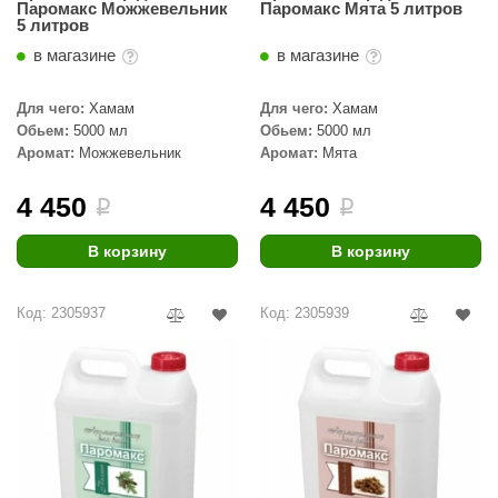
Паромакс Можжевельник
Паромакс Мята 5 литров
КЗ
5 литров
в магазине
в магазине
ерезка
улкан
Для чего:
Хамам
Для чего:
Хамам
Обьем:
5000 мл
Обьем:
5000 мл
ефест
Аромат:
Можжевельник
Аромат:
Мята
рмак-Термо
4 450
4 450
i
i
ройка
В корзину
В корзину
ренеран
rill’D
Код: 2305937
Код: 2305939
обросталь
зиСтим
арь-печи
волюция тепла