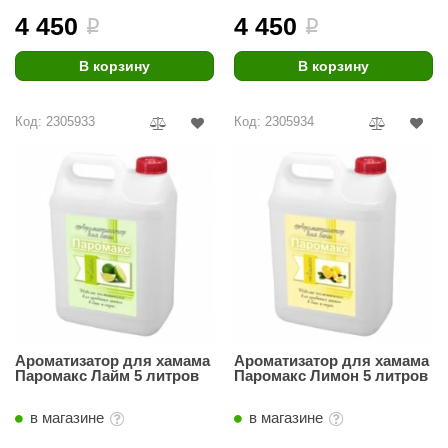
4 450
4 450
i
i
ANG’s
В корзину
В корзину
asel
usaterm
Код: 2305933
Код: 2305934
raft
ohol
entiotec
lover
aestro Woods
KOY
Ароматизатор для хамама
Ароматизатор для хамама
c Light
Паромакс Лайм 5 литров
Паромакс Лимон 5 литров
KERKES
в магазине
в магазине
roConHealth