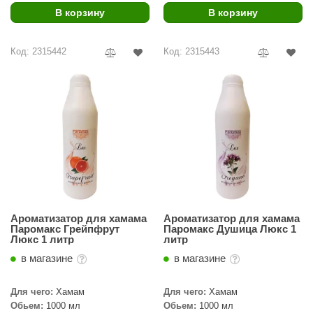
урция
В корзину
В корзину
елсот
Код: 2315442
Код: 2315443
ABA
MAGNUM
арвара
SAUNABOARD
ermomuros
ovali
lia
Ароматизатор для хамама
Ароматизатор для хамама
Паромакс Грейпфрут
Паромакс Душица Люкс 1
eya Sauna
Люкс 1 литр
литр
в магазине
в магазине
inn icon
азмахайка
Для чего:
Хамам
Для чего:
Хамам
Обьем:
1000 мл
Обьем:
1000 мл