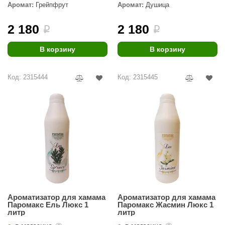
EDMUNDAS
Аромат:
Грейпфрут
Аромат:
Душица
ikkarien
2 180
2 180
i
i
В корзину
В корзину
Код: 2315444
Код: 2315445
Ароматизатор для хамама
Ароматизатор для хамама
Паромакс Ель Люкс 1
Паромакс Жасмин Люкс 1
литр
литр