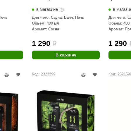
в магазине
в магази
Печь
Для чего:
Сауна, Баня, Печь
Для чего:
С
Обьем:
400 мл
Обьем:
400
Аромат:
Сосна
Аромат:
Пр
1 290
1 290
i
В корзину
Код: 2323399
Код: 232159