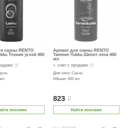
ля сауны RENTO
Аромат для сауны RENTO
kku Тление углей 400
Tammer-Tukku Шепот леса 400
мл
родажи
снят с продажи
ауна
Для чего:
Сауна
 мл
Обьем:
400 мл
823
i
айти похожие
Найти похожие