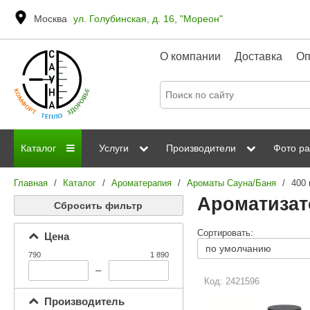
Москва
ул. Голубинская, д. 16, "Мореон"
О компании
Доставка
Оп
Каталог
Услуги
Производители
Фото ра
Главная
/
Каталог
/
Ароматерапия
/
Ароматы Сауна/Баня
/
400
Дровяные печи
Паромакс
Steamtec
Сауны
Отделка 
Ароматизат
Сбросить фильтр
Электрические печи
Grandis
Born
ИК сауны
Стеклян
Сортировать:
Цена
Kastor
Sawo
Парогенераторы
790
1 890
Невотон
Kaledo
–
Пульты управления
Код: 2421596
Steam and Water
Эверест
Производитель
Камни для печей