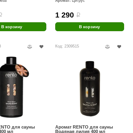
рёза
Аромат:
Цитрус
Morelli
1 290
i
i
Делсот
SAUNABOARD
В корзину
В корзину
Keya Sauna
3
Код: 2309515
Nikkarien
ENTO для сауны
Аромат RENTO для сауны
400 мл
Водяная лилия 400 мл