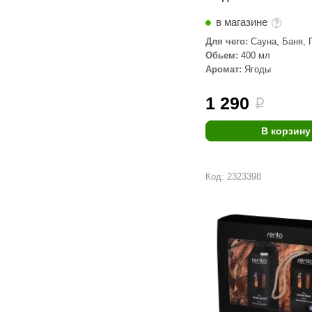
в магазине
Для чего:
Сауна, Баня, 
Обьем:
400 мл
Аромат:
Ягоды
1 290
i
В корзину
Код: 2323398