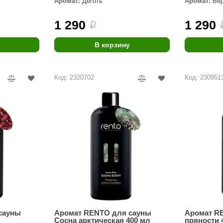
Аромат:
Дёготь
Аромат:
Бе
Premier
1 290
1 290
i
Турция
Варвара
В корзину
Olia
Код: 2320702
Код: 230951
EDMUNDAS
сауны
Аромат RENTO для сауны
Аромат R
Сосна арктическая 400 мл
пряности 