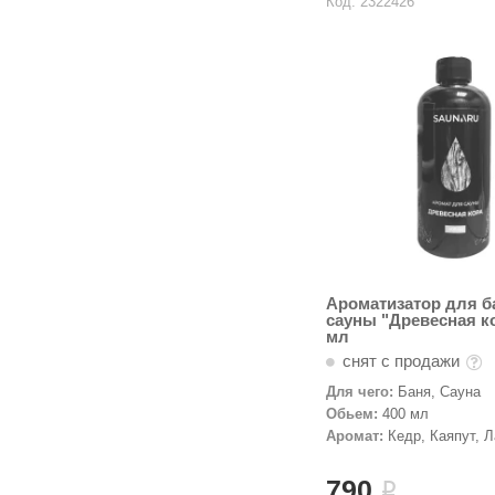
Код: 2322426
Ароматизатор для б
сауны "Древесная ко
мл
снят с продажи
Для чего:
Баня, Сауна
Обьем:
400 мл
Аромат:
Кедр, Каяпут, 
790
i