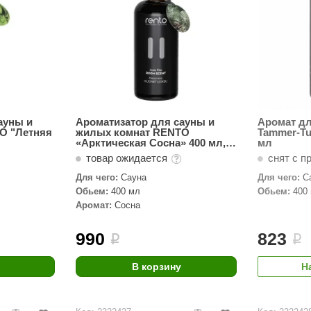
ауны и
Ароматизатор для сауны и
Аромат д
O "Летняя
жилых комнат RENTO
Tammer-Tu
«Арктическая Сосна» 400 мл, с
мл
распылителем
товар ожидается
снят с п
Для чего:
Сауна
Для чего:
С
Обьем:
400 мл
Обьем:
400
Аромат:
Сосна
990
823
i
i
В корзину
Н