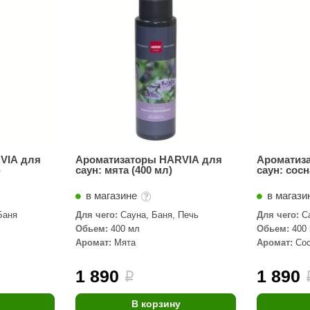
Сталь-Мастер
Банные штучки
CeruttiSpa
Suokka
ика
Русский дух
Карельские легенды
Cariitti
VIA для
Ароматизаторы HARVIA для
Ароматиз
)
саун: мята (400 мл)
саун: сосн
Rento
в магазине
в магази
LUX ELEMENTS
Баня
Для чего:
Сауна, Баня, Печь
Для чего:
С
LANG’s
Обьем:
400 мл
Обьем:
400
Аромат:
Мята
Аромат:
Со
Rohol
ods
KOY
1 890
1 890
i
h
Baldus
В корзину