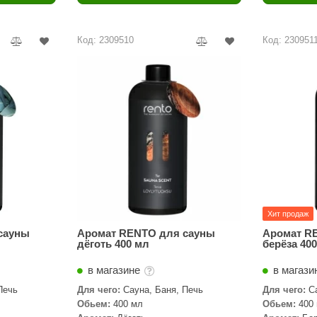
Политех
Теплодар
Код: 2309510
Код: 230951
НКЗ
Ермак-Термо
Добросталь
епла
Торнадо
Аэровита
Костёр
Сабантуй
Хит продаж
Феникс
сауны
Аромат RENTO для сауны
Аромат R
дёготь 400 мл
берёза 40
ЭкспертСаун
в магазине
в магази
DR. KERN
Печь
Для чего:
Сауна, Баня, Печь
Для чего:
С
Обьем:
400 мл
Обьем:
400
KOLO