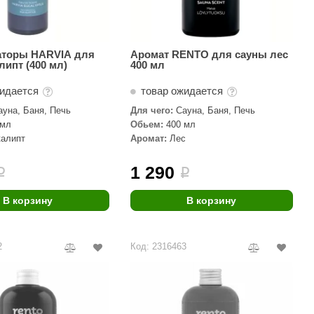
аторы HARVIA для
Аромат RENTO для сауны лес
липт (400 мл)
400 мл
жидается
товар ожидается
ауна, Баня, Печь
Для чего:
Сауна, Баня, Печь
 мл
Обьем:
400 мл
калипт
Аромат:
Лес
1 290
i
i
В корзину
В корзину
2
Код: 2316463