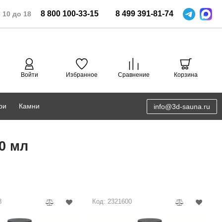
8
800
100-33-15
8
499
391-81-74
 10 до 18
Войти
Избранное
Сравнение
Корзина
ри
Камни
info@3d-sauna.ru
DoorWood
Соляная комната
0 мл
Eos
3D проектирование
Anypool
PRO METALL
8
Код: 2321600
Руспанель