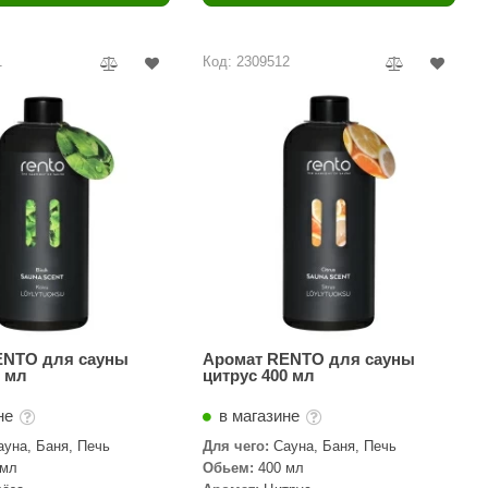
Camylle
Везувий
1
Код: 2309512
Березка
Тройка
ИзиСтим
Огненный камень
УМТ
ЭНЕРГОРЕСУРС
Акма
Feringer
ENTO для сауны
Аромат RENTO для сауны
0 мл
цитрус 400 мл
Веста
не
в магазине
Sturm
ауна, Баня, Печь
Для чего:
Сауна, Баня, Печь
 мл
Обьем:
400 мл
Aromawolke