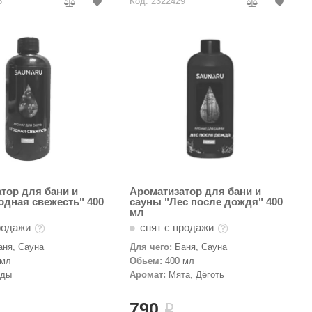
8
Код: 2322429
тор для бани и
Ароматизатор для бани и
одная свежесть" 400
сауны "Лес после дождя" 400
мл
родажи
снят с продажи
аня, Сауна
Для чего:
Баня, Сауна
 мл
Обьем:
400 мл
оды
Аромат:
Мята, Дёготь
790
i