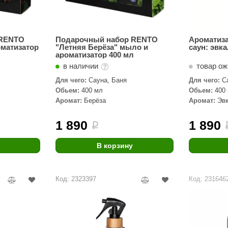
 RENTO
Подарочный набор RENTO
Ароматиз
оматизатор
"Летняя Берёза" мыло и
саун: эвка
ароматизатор 400 мл
в наличии
товар о
Для чего:
Сауна, Баня
Для чего:
С
Обьем:
400 мл
Обьем:
400
Аромат:
Берёза
Аромат:
Эв
1 890
1 890
i
В корзину
Код: 2323397
Код: 231646