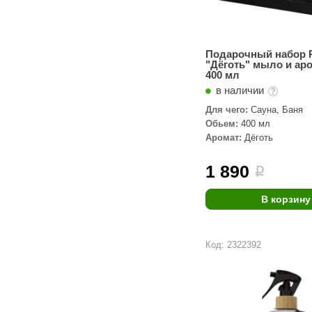
Подарочный набор
"Дёготь" мыло и ар
400 мл
в наличии
Для чего:
Сауна, Баня
Обьем:
400 мл
Аромат:
Дёготь
1 890
i
В корзину
Код: 2322392