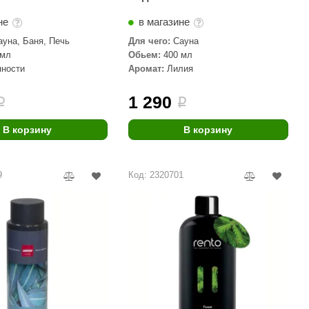
не
в магазине
ауна, Баня, Печь
Для чего:
Сауна
 мл
Обьем:
400 мл
яности
Аромат:
Лилия
1 290
i
i
В корзину
В корзину
9
Код: 2320701