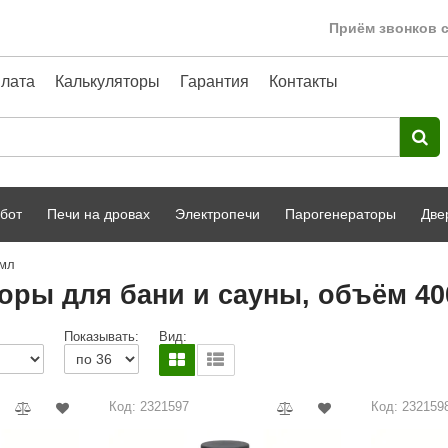
Приём звонков с
лата
Калькуляторы
Гарантия
Контакты
бот
Печи на дровах
Электропечи
Парогенераторы
Две
 мл
Harvia
парной
Турецкая баня
оры для бани и сауны, объём 40
HENKI
ный фасад
Сервис
Показывать:
Вид:
Сила Алтая
Karhu
Код: 2321597
Код: 232159
A-Panel