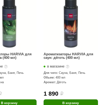
АРТА
212F
Sangens
Fischer
RAINZ
PolarSpa
Bentwood
аторы HARVIA для
Ароматизаторы HARVIA для
а (400 мл)
саун: дёготь (400 мл)
Tylo
не
в магазине
Wedi
ауна, Баня, Печь
Для чего:
Сауна, Баня, Печь
Fasel
 мл
Обьем:
400 мл
сна
Аромат:
Дёготь
Sentiotec
Ec Light
1 890
i
i
Kvimol
В корзину
В корзину