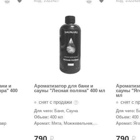
Код: 2322427
Код: 232242
ани и
Ароматизатор для бани и
Ароматиза
ра" 400
сауны "Лесная поляна" 400 мл
сауны "Яг
мл
снят с продажи
снят с п
Для чего:
Баня, Сауна
Для чего:
Б
Обьем:
400 мл
Обьем:
400
Лавр
Аромат:
Мята, Можжевельник,
Аромат:
Яг
Эвкалипт, Кипарис
790
790
i
i