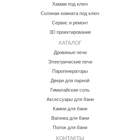
Чувствительность: 90 Дб
Хамам под ключ
Размеры динамика: 179*164/84*62
aldus
Соляная комната под ключ
vimol
Сервис и ремонт
uramax
3D проектирование
КАТАЛОГ
LP
Дровяные печи
олитех
Электрические печи
amylle
Парогенераторы
arina
Двери для парной
MF
Гималайская соль
Аксессуары для бани
еплодар
Камни для бани
езувий
Вагонка для бани
нжкомцентр
Полок для бани
D SAUNA
КОНТАКТЫ