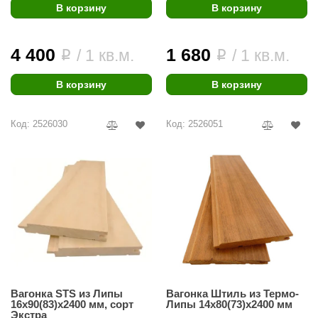
В корзину
В корзину
4 400
1 680
/ 1 кв.м.
/ 1 кв.м.
i
i
В корзину
В корзину
Код: 2526030
Код: 2526051
Вагонка STS из Липы
Вагонка Штиль из Термо-
16х90(83)х2400 мм, сорт
Липы 14х80(73)х2400 мм
Экстра