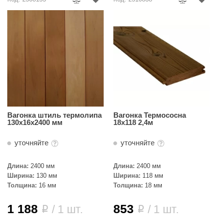
ANG’s
asel
usaterm
raft
ohol
entiotec
Вагонка штиль термолипа
Вагонка Термососна
lover
130х16х2400 мм
18х118 2,4м
aestro Woods
уточняйте
уточняйте
KOY
Длина:
2400 мм
Длина:
2400 мм
c Light
Ширина:
130 мм
Ширина:
118 мм
Толщина:
16 мм
Толщина:
18 мм
KERKES
1 188
853
/ 1 шт.
/ 1 шт.
i
i
roConHealth