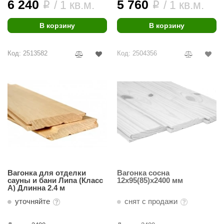
6 240
5 760
/ 1 кв.м.
/ 1 кв.м.
i
i
В корзину
В корзину
Код: 2513582
Код: 2504356
Вагонка для отделки
Вагонка сосна
сауны и бани Липа (Класс
12х95(85)х2400 мм
А) Длинна 2.4 м
уточняйте
снят с продажи