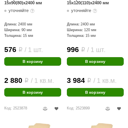
15х90(80)х2400 мм
15х120(110)х2400 мм
КЗ
уточняйте
уточняйте
ерезка
Длина:
2400 мм
Длина:
2400 мм
улкан
Ширина:
90 мм
Ширина:
120 мм
Толщина:
15 мм
Толщина:
15 мм
ефест
576
996
рмак-Термо
/ 1 шт.
/ 1 шт.
i
i
ройка
В корзину
В корзину
ренеран
2 880
3 984
/ 1 кв.м.
/ 1 кв.м.
i
i
rill’D
обросталь
В корзину
В корзину
зиСтим
Код: 2523878
Код: 2523899
арь-печи
волюция тепла