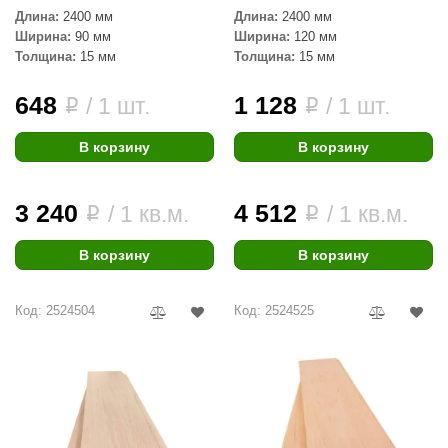
R. KERN
Длина:
2400 мм
Длина:
2400 мм
Ширина:
90 мм
Ширина:
120 мм
turm
Толщина:
15 мм
Толщина:
15 мм
PEKO
648
1 128
/ 1 шт.
/ 1 шт.
i
i
-Snow
В корзину
В корзину
OLO
romawolke
3 240
4 512
/ 1 кв.м.
/ 1 кв.м.
i
i
тна
В корзину
В корзину
SNOOKER
remier
Код: 2524504
Код: 2524525
orelli
ikkurila
lcon