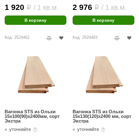
абантуй
1 920
2 976
/ 1 кв.м.
/ 1 кв.м.
i
i
кма
В корзину
В корзину
eplofom
Код: 2524462
Код: 2524483
LT
еникс
eringer
obiba
alc
кспертСаун
еста
Вагонка STS из Ольхи
Вагонка STS из Ольхи
15х100(90)х2400мм, сорт
15х130(120)х2400 мм, сорт
ukka Design
Экстра
Экстра
уточняйте
уточняйте
icht 2000