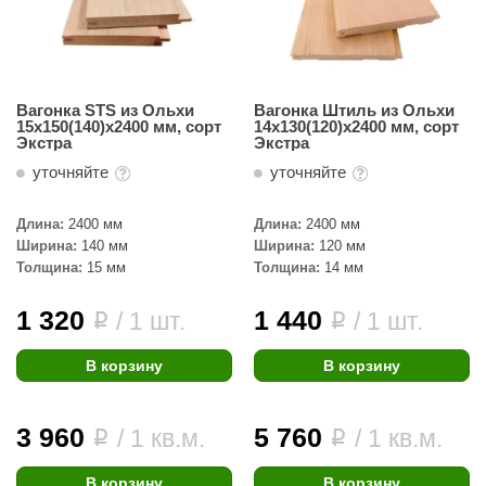
урция
елсот
ABA
Вагонка STS из Ольхи
Вагонка Штиль из Ольхи
15х150(140)х2400 мм, сорт
14х130(120)х2400 мм, сорт
MAGNUM
Экстра
Экстра
арвара
уточняйте
уточняйте
SAUNABOARD
Длина:
2400 мм
Длина:
2400 мм
Ширина:
140 мм
Ширина:
120 мм
ermomuros
Толщина:
15 мм
Толщина:
14 мм
ovali
1 320
1 440
/ 1 шт.
/ 1 шт.
i
i
lia
В корзину
В корзину
eya Sauna
inn icon
3 960
5 760
/ 1 кв.м.
/ 1 кв.м.
i
i
азмахайка
В корзину
В корзину