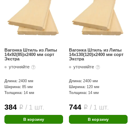
орнадо
гненный камень
еплый камень
оссия
эровита
Вагонка Штиль из Липы
Вагонка Штиль из Липы
14х92(85)х2400 мм сорт
14х130(120)х2400 мм сорт
Экстра
Экстра
МТ
уточняйте
уточняйте
АР-ecology
Длина:
2400 мм
Длина:
2400 мм
СОМ
Ширина:
85 мм
Ширина:
120 мм
остёр
Толщина:
14 мм
Толщина:
14 мм
НЕРГОРЕСУРС
384
744
/ 1 шт.
/ 1 шт.
i
i
coLife
В корзину
В корзину
oodson