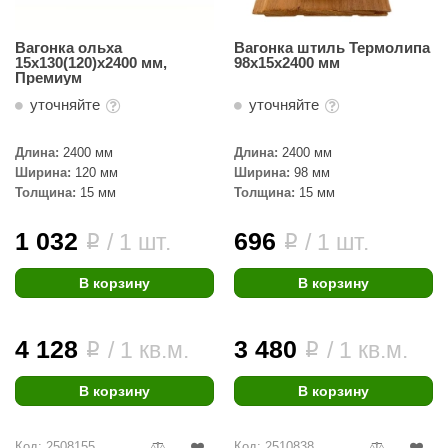
ariitti
Вагонка ольха
Вагонка штиль Термолипа
15х130(120)х2400 мм,
98х15х2400 мм
entwood
Премиум
уточняйте
уточняйте
KI
ulikivi
Длина:
2400 мм
Длина:
2400 мм
Ширина:
120 мм
Ширина:
98 мм
ento
Толщина:
15 мм
Толщина:
15 мм
ylo
1 032
696
/ 1 шт.
/ 1 шт.
i
i
lumenberg
В корзину
В корзину
WDT
UX ELEMENTS
4 128
3 480
/ 1 кв.м.
/ 1 кв.м.
i
i
edi
В корзину
В корзину
ygroMatik
chiedel
Код: 2508155
Код: 2510838