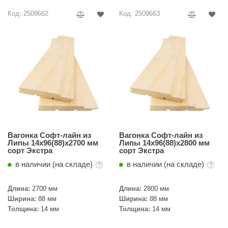
урция
Код: 2509662
Код: 2509663
елсот
ABA
MAGNUM
арвара
SAUNABOARD
ermomuros
ovali
Вагонка Софт-лайн из
Вагонка Софт-лайн из
Липы 14х96(88)х2700 мм
Липы 14х96(88)х2800 мм
сорт Экстра
сорт Экстра
lia
в наличии (на складе)
в наличии (на складе)
eya Sauna
Длина:
2700 мм
Длина:
2800 мм
inn icon
Ширина:
88 мм
Ширина:
88 мм
Толщина:
14 мм
Толщина:
14 мм
азмахайка