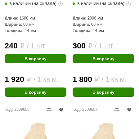
в наличии (на складе)
в наличии (на складе)
aldus
Длина:
1600 мм
Длина:
2000 мм
vimol
Ширина:
88 мм
Ширина:
88 мм
Толщина:
14 мм
Толщина:
14 мм
uramax
LP
240
300
/ 1 шт.
/ 1 шт.
i
i
олитех
В корзину
В корзину
amylle
arina
1 920
1 800
/ 1 кв.м.
/ 1 кв.м.
i
i
MF
В корзину
В корзину
еплодар
Код: 2509656
Код: 2509657
езувий
нжкомцентр
D SAUNA