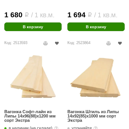
1 680
1 694
/ 1 кв.м.
/ 1 кв.м.
i
i
В корзину
В корзину
Код: 2513593
Код: 2523864
Вагонка Софт-лайн из
Вагонка Штиль из Липы
Липы 14х96(88)х1200 мм
14х92(85)х1000 мм сорт
сорт Экстра
Экстра
в наличии (на складе)
уточняйте