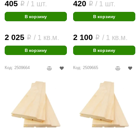
EDMUNDAS
405
420
/ 1 шт.
/ 1 шт.
i
i
ikkarien
В корзину
В корзину
2 025
2 100
/ 1 кв.м.
/ 1 кв.м.
i
i
В корзину
В корзину
Код: 2509664
Код: 2509665