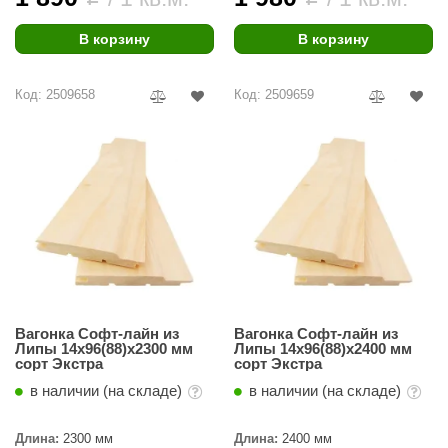
орнадо
В корзину
В корзину
гненный камень
еплый камень
Код: 2509658
Код: 2509659
оссия
эровита
МТ
АР-ecology
СОМ
остёр
Вагонка Софт-лайн из
Вагонка Софт-лайн из
Липы 14х96(88)х2300 мм
Липы 14х96(88)х2400 мм
НЕРГОРЕСУРС
сорт Экстра
сорт Экстра
coLife
в наличии (на складе)
в наличии (на складе)
oodson
Длина:
2300 мм
Длина:
2400 мм