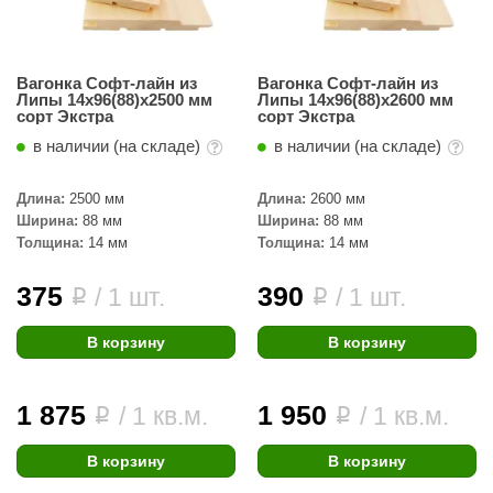
R. KERN
turm
Вагонка Софт-лайн из
Вагонка Софт-лайн из
PEKO
Липы 14х96(88)х2500 мм
Липы 14х96(88)х2600 мм
сорт Экстра
сорт Экстра
-Snow
в наличии (на складе)
в наличии (на складе)
OLO
Длина:
2500 мм
Длина:
2600 мм
romawolke
Ширина:
88 мм
Ширина:
88 мм
Толщина:
14 мм
Толщина:
14 мм
тна
375
390
/ 1 шт.
/ 1 шт.
i
i
SNOOKER
remier
В корзину
В корзину
orelli
1 875
1 950
/ 1 кв.м.
/ 1 кв.м.
i
i
ikkurila
lcon
В корзину
В корзину