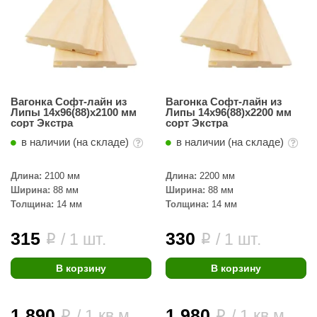
КЗ
ерезка
улкан
ефест
Вагонка Софт-лайн из
Вагонка Софт-лайн из
Липы 14х96(88)х2100 мм
Липы 14х96(88)х2200 мм
рмак-Термо
сорт Экстра
сорт Экстра
в наличии (на складе)
в наличии (на складе)
ройка
ренеран
Длина:
2100 мм
Длина:
2200 мм
Ширина:
88 мм
Ширина:
88 мм
rill’D
Толщина:
14 мм
Толщина:
14 мм
обросталь
315
330
/ 1 шт.
/ 1 шт.
i
i
зиСтим
В корзину
В корзину
арь-печи
волюция тепла
1 890
1 980
/ 1 кв.м.
/ 1 кв.м.
i
i