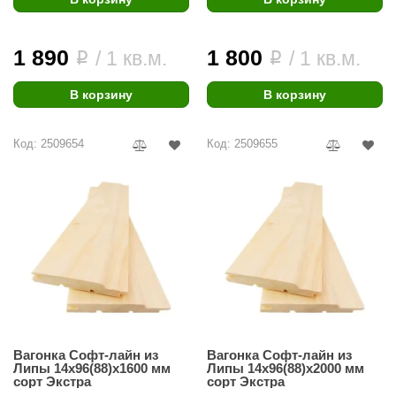
ANG’s
1 890
1 800
/ 1 кв.м.
/ 1 кв.м.
i
i
asel
usaterm
В корзину
В корзину
raft
Код: 2509654
Код: 2509655
ohol
entiotec
lover
aestro Woods
KOY
c Light
KERKES
Вагонка Софт-лайн из
Вагонка Софт-лайн из
Липы 14х96(88)х1600 мм
Липы 14х96(88)х2000 мм
сорт Экстра
сорт Экстра
roConHealth