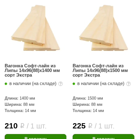
ariitti
entwood
KI
ulikivi
ento
Вагонка Софт-лайн из
Вагонка Софт-лайн из
ylo
Липы 14х96(88)х1400 мм
Липы 14х96(88)х1500 мм
сорт Экстра
сорт Экстра
lumenberg
в наличии (на складе)
в наличии (на складе)
WDT
Длина:
1400 мм
Длина:
1500 мм
UX ELEMENTS
Ширина:
88 мм
Ширина:
88 мм
Толщина:
14 мм
Толщина:
14 мм
edi
210
225
/ 1 шт.
/ 1 шт.
ygroMatik
i
i
chiedel
В корзину
В корзину