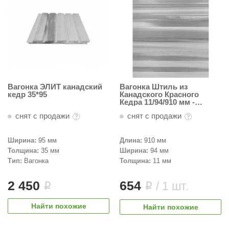
орнадо
гненный камень
еплый камень
оссия
эровита
Вагонка ЭЛИТ канадский
Вагонка Штиль из
кедр 35*95
Канадского Красного
Кедра 11/94/910 мм -
МТ
Пестрая
снят с продажи
снят с продажи
АР-ecology
Ширина:
95 мм
Длина:
910 мм
СОМ
Толщина:
35 мм
Ширина:
94 мм
остёр
Тип:
Вагонка
Толщина:
11 мм
НЕРГОРЕСУРС
2 450
654
/ 1 шт.
i
i
coLife
Найти похожие
Найти похожие
oodson