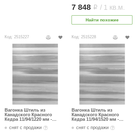
абантуй
7 848
/ 1 кв.м.
i
кма
Найти похожие
eplofom
Код: 2515227
Код: 2515228
LT
еникс
eringer
obiba
alc
кспертСаун
еста
Вагонка Штиль из
Вагонка Штиль из
Канадского Красного
Канадского Красного
ukka Design
Кедра 11/94/1220 мм -
Кедра 11/94/1520 мм -
Пестрая
Пестрая
снят с продажи
снят с продажи
icht 2000