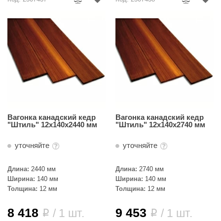
ANG’s
asel
usaterm
raft
ohol
entiotec
Вагонка канадский кедр
Вагонка канадский кедр
lover
"Штиль" 12х140х2440 мм
"Штиль" 12х140х2740 мм
aestro Woods
уточняйте
уточняйте
KOY
Длина:
2440 мм
Длина:
2740 мм
c Light
Ширина:
140 мм
Ширина:
140 мм
Толщина:
12 мм
Толщина:
12 мм
KERKES
8 418
9 453
/ 1 шт.
/ 1 шт.
i
i
roConHealth