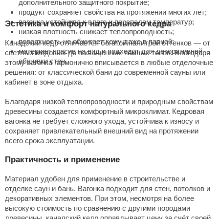
дополнительного защитного покрытие;
продукт сохраняет свойства на протяжении многих лет;
вагонка устойчива к влаге и перепадам температур;
Эстетика и комфорт натурального кедра
низкая плотность снижает теплопроводность;
поверхность не обжигает кожу даже в парной;
Канадский кедр отличается богатой палитрой
оттенков
— от
материал красив на вид и подходит для декоративной
светлых медовых до насыщенных тёмных тонов. Благодаря
обшивки стен.
этому вагонка гармонично вписывается в любые
отделочные
решения: от классической бани до современной сауны или
кабинет
в зоне отдыха.
Благодаря низкой теплопроводности и природным свойствам
древесины создается комфортный микроклимат.
Кедровая
вагонка
не требует сложного ухода, устойчива к износу и
сохраняет привлекательный внешний вид на протяжении
всего срока эксплуатации.
Практичность и применение
Материал удобен для
применение
в строительстве и
отделке саун и бань. Вагонка подходит для
стен
, потолков и
декоративных элементов. При этом, несмотря на более
высокую стоимость по сравнению с другими породами
древесины, канадский кедр оправдывает цену за счёт своей