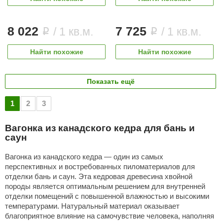
8 022
7 725
/ 1 кв.м.
/ 1 кв.м.
i
i
Найти похожие
Найти похожие
Показать ещё
1
2
3
Вагонка из канадского кедра для бань и
саун
Вагонка из канадского кедра
— один из самых
перспективных и востребованных
пиломатериалов
для
отделки бань и саун. Эта
кедровая
древесина хвойной
породы
является
оптимальным решением для
внутренней
отделки помещений с повышенной
влажностью
и высокими
температурами. Натуральный материал оказывает
благоприятное влияние на самочувствие человека, наполняя