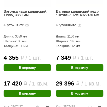
ariitti
Вагонка кедр канадский,
Вагонка канадский кедр
11х95, 3350 мм.
"Штиль" 12х140х2130 мм
entwood
уточняйте
уточняйте
KI
ulikivi
Длина:
3350 мм
Длина:
2130 мм
Ширина:
85 мм
Ширина:
140 мм
ento
Толщина:
11 мм
Толщина:
12 мм
ylo
4 355
7 349
/ 1 шт.
/ 1 шт.
i
i
lumenberg
В корзину
В корзину
WDT
UX ELEMENTS
17 420
29 396
/ 1 кв.м.
/ 1 кв.м.
i
i
edi
В корзину
В корзину
ygroMatik
chiedel
Код: 2507437
Код: 2507438