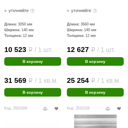
КЗ
уточняйте
уточняйте
ерезка
Длина:
3050 мм
Длина:
3660 мм
улкан
Ширина:
140 мм
Ширина:
140 мм
Толщина:
12 мм
Толщина:
12 мм
ефест
10 523
12 627
рмак-Термо
/ 1 шт.
/ 1 шт.
i
i
ройка
В корзину
В корзину
ренеран
31 569
25 254
/ 1 кв.м.
/ 1 кв.м.
i
i
rill’D
обросталь
В корзину
В корзину
зиСтим
Код: 2501509
Код: 2515226
арь-печи
волюция тепла