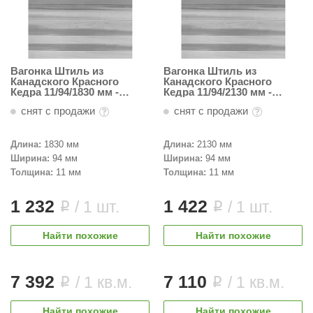
урция
елсот
ABA
Вагонка Штиль из
Вагонка Штиль из
Канадского Красного
Канадского Красного
MAGNUM
Кедра 11/94/1830 мм -
Кедра 11/94/2130 мм -
Пестрая
Пестрая
арвара
снят с продажи
снят с продажи
SAUNABOARD
Длина:
1830 мм
Длина:
2130 мм
Ширина:
94 мм
Ширина:
94 мм
ermomuros
Толщина:
11 мм
Толщина:
11 мм
ovali
1 232
1 422
/ 1 шт.
/ 1 шт.
i
i
lia
Найти похожие
Найти похожие
eya Sauna
inn icon
7 392
7 110
/ 1 кв.м.
/ 1 кв.м.
i
i
азмахайка
Найти похожие
Найти похожие