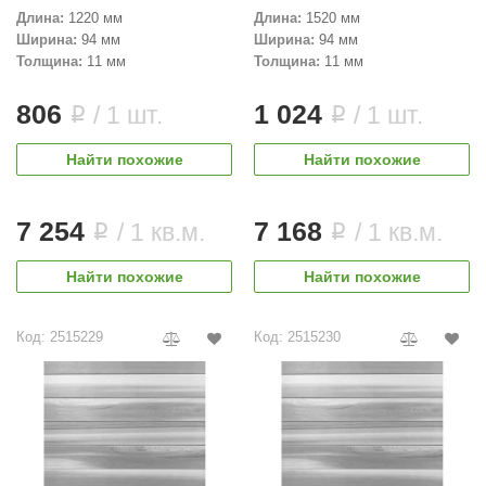
R. KERN
Длина:
1220 мм
Длина:
1520 мм
Ширина:
94 мм
Ширина:
94 мм
turm
Толщина:
11 мм
Толщина:
11 мм
PEKO
806
1 024
/ 1 шт.
/ 1 шт.
i
i
-Snow
Найти похожие
Найти похожие
OLO
romawolke
7 254
7 168
/ 1 кв.м.
/ 1 кв.м.
i
i
тна
Найти похожие
Найти похожие
SNOOKER
remier
Код: 2515229
Код: 2515230
orelli
ikkurila
lcon