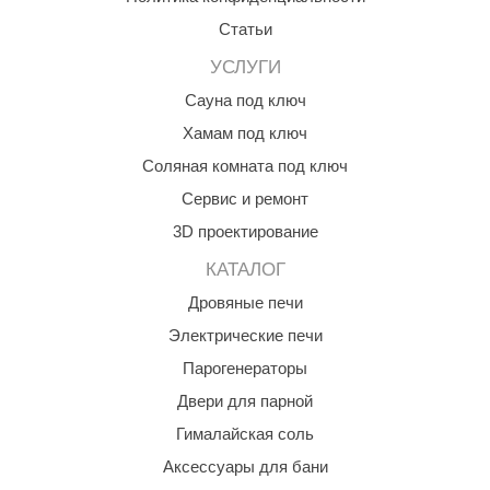
орнадо
Статьи
гненный камень
УСЛУГИ
Сауна под ключ
еплый камень
Хамам под ключ
оссия
Соляная комната под ключ
эровита
Сервис и ремонт
МТ
3D проектирование
АР-ecology
КАТАЛОГ
Дровяные печи
СОМ
Электрические печи
остёр
Парогенераторы
НЕРГОРЕСУРС
Двери для парной
coLife
Гималайская соль
oodson
Аксессуары для бани