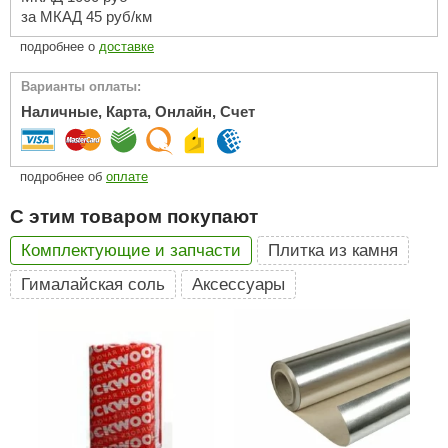
за МКАД 45 руб/км
ariitti
подробнее о
доставке
entwood
Варианты оплаты:
KI
Наличные, Карта, Онлайн, Счет
ulikivi
подробнее об
оплате
ento
С этим товаром покупают
ylo
Комплектующие и запчасти
Плитка из камня
lumenberg
Гималайская соль
Аксессуары
WDT
UX ELEMENTS
edi
ygroMatik
chiedel