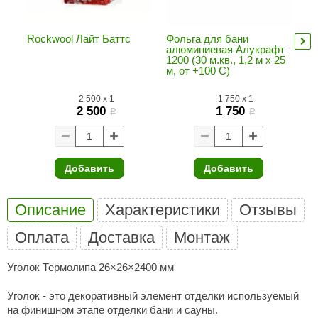
ANG’s
Rockwool Лайт Баттс
Фольга для бани
Ск
asel
алюминиевая Алукрафт
50
1200 (30 м.кв., 1,2 м х 25
(0
м, от +100 С)
usaterm
2 500
x
1
1 750
x
1
raft
2 500
1 750
i
i
ohol
entiotec
Добавить
Добавить
lover
aestro Woods
Описание
Характеристики
Отзывы
KOY
Оплата
Доставка
Монтаж
c Light
Уголок Термолипа 26×26×2400 мм
KERKES
Уголок - это декоративный элемент отделки используемый
на финишном этапе отделки бани и сауны.
roConHealth