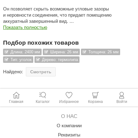
aldus
Он позволяет скрыть возможные угловые зазоры
и неровности соединения, что придает помещению
vimol
аккуратный завершенный вид.
Показать полностью
uramax
Термообработанная древесина не только эффектно
выглядит в интерьере, но также обладает рядом
Подбор похожих товаров
LP
преимуществ:
Длина: 2400 мм
Ширина: 26 мм
Толщина: 26 мм
олитех
100% экологична.
Тип: уголок
Дерево: термолипа
Стойка ко влаге и гниению - отталкивает воду и не
amylle
поражается плесенью, грибком и насекомыми.
Найдено:
Смотреть
arina
Универсальна в наружной и внутренней отделке -
дышащие фасады и экологически чистый материал в
MF
помещении.
Эстетическая привлекательность. Возможность без
еплодар
покраски получить благородный темный оттенок. Благодаря
Главная
Каталог
Избранное
Корзина
Войти
воздействию высоких температур, ярко проявляется
езувий
текстура древесины.
О НАС
Улучшенная теплоизоляция - древесина не накаляется
нжкомцентр
О компании
в бане и сауне.
Не содержит и не выделяет смолу, сохраняя при этом
D SAUNA
Реквизиты