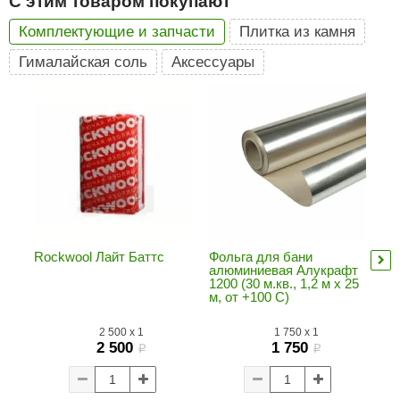
С этим товаром покупают
ariitti
Комплектующие и запчасти
Плитка из камня
Гималайская соль
Аксессуары
entwood
KI
ulikivi
ento
ylo
lumenberg
Rockwool Лайт Баттс
Фольга для бани
Ск
WDT
алюминиевая Алукрафт
50
1200 (30 м.кв., 1,2 м х 25
(0
UX ELEMENTS
м, от +100 С)
edi
2 500
x
1
1 750
x
1
2 500
1 750
i
i
ygroMatik
chiedel