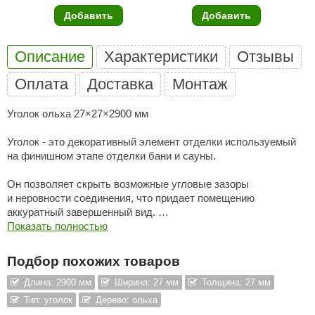
Добавить
Добавить
ANG’s
asel
Описание
Характеристики
Отзывы
usaterm
Оплата
Доставка
Монтаж
raft
Уголок ольха 27×27×2900 мм
ohol
Уголок - это декоративный элемент отделки используемый
entiotec
на финишном этапе отделки бани и сауны.
lover
Он позволяет скрыть возможные угловые зазоры
и неровности соединения, что придает помещению
aestro Woods
аккуратный завершенный вид.
Показать полностью
KOY
Под воздействием высоких температур вагонка из ольхи
выделяет прекрасный яблочный аромат, который
c Light
Подбор похожих товаров
со временем становится насыщеннее и изысканнее.
KERKES
Длина: 2900 мм
Ширина: 27 мм
Толщина: 27 мм
Благодаря однородной структуре и длинным волокнам ольха
Тип: уголок
Дерево: ольха
roConHealth
не склонна к короблению и растрескиванию в процессе