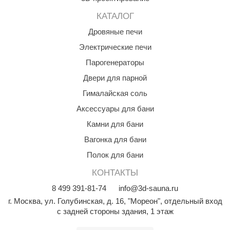
орнадо
КАТАЛОГ
гненный камень
Дровяные печи
Электрические печи
еплый камень
Парогенераторы
оссия
Двери для парной
эровита
Гималайская соль
МТ
Аксессуары для бани
АР-ecology
Камни для бани
Вагонка для бани
СОМ
Полок для бани
остёр
КОНТАКТЫ
НЕРГОРЕСУРС
8
499
391-81-74
info@3d-sauna.ru
coLife
г. Москва
,
ул. Голубинская, д. 16, "Мореон", отдельный вход
с задней стороны здания, 1 этаж
oodson