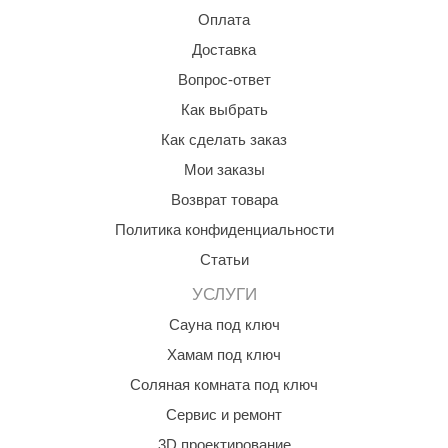
Оплата
КЗ
Доставка
ерезка
Вопрос-ответ
улкан
Как выбрать
ефест
Как сделать заказ
Мои заказы
рмак-Термо
Возврат товара
ройка
Политика конфиденциальности
ренеран
Статьи
rill’D
УСЛУГИ
обросталь
Сауна под ключ
Хамам под ключ
зиСтим
Соляная комната под ключ
арь-печи
Сервис и ремонт
волюция тепла
3D проектирование