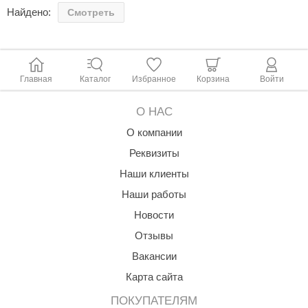
сушки и эксплуатации.
Найдено:
Смотреть
aldus
Древесина имеет небольшую плотность, отчего немного
vimol
весит и мало нагревается.
uramax
Главная
Каталог
Избранное
Корзина
Войти
LP
О НАС
олитех
О компании
amylle
Реквизиты
arina
Наши клиенты
Наши работы
MF
Новости
еплодар
Отзывы
езувий
Вакансии
нжкомцентр
Карта сайта
D SAUNA
ПОКУПАТЕЛЯМ