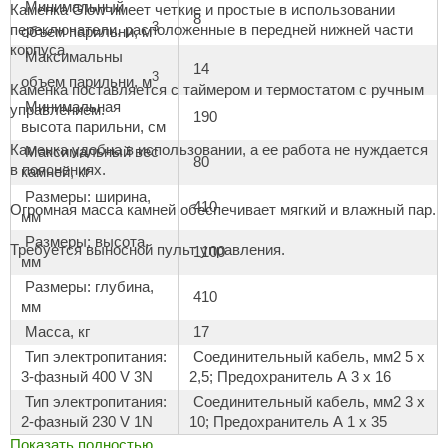
Минимальный
Каменка Glow имеет четкие и простые в использовании
8
aldus
3
переключатели, расположенные в передней нижней части
объем парильни, м
корпуса.
Максимальны
vimol
14
3
объем парильни, м
Каменка поставляется с таймером и термостатом с ручным
uramax
Минимальная
управлением.
190
высота парильни, см
LP
Каменка удобна в использовании, а ее работа не нуждается
Максимальный вес
80
в пояснениях.
камней, кг
олитех
Размеры: ширина,
410
Огромная масса камней обеспечивает мягкий и влажный пар.
amylle
мм
Размеры: высота,
arina
Требуется выносной пульт управления.
1100
мм
MF
Размеры: глубина,
410
мм
еплодар
Масса, кг
17
Тип электропитания:
Соединительный кабель, мм2 5 x
езувий
3-фазный 400 V 3N
2,5; Предохранитель A 3 x 16
нжкомцентр
Тип электропитания:
Соединительный кабель, мм2 3 x
2-фазный 230 V 1N
10; Предохранитель A 1 x 35
D SAUNA
Показать полностью