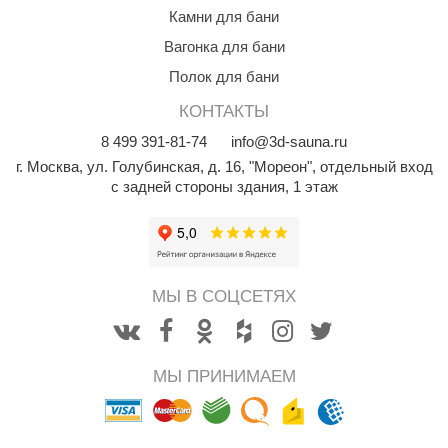
R. KERN
Камни для бани
Вагонка для бани
turm
Полок для бани
PEKO
КОНТАКТЫ
-Snow
8
499
391-81-74
info@3d-sauna.ru
OLO
г. Москва
,
ул. Голубинская, д. 16, "Мореон", отдельный вход
с задней стороны здания, 1 этаж
romawolke
тна
SNOOKER
МЫ В СОЦСЕТЯХ
remier
orelli
МЫ ПРИНИМАЕМ
ikkurila
lcon