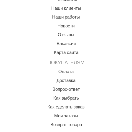
орнадо
Наши клиенты
гненный камень
Наши работы
Новости
еплый камень
Отзывы
оссия
Вакансии
эровита
Карта сайта
МТ
ПОКУПАТЕЛЯМ
АР-ecology
Оплата
Доставка
СОМ
Вопрос-ответ
остёр
Как выбрать
НЕРГОРЕСУРС
Как сделать заказ
coLife
Мои заказы
Возврат товара
oodson