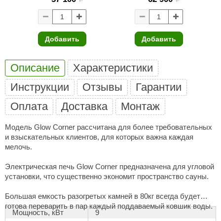
ANG’s
asel
Добавить
Добавить
usaterm
Описание
Характеристики
raft
Инструкции
Отзывы
Гарантии
ohol
Оплата
Доставка
Монтаж
entiotec
lover
Модель Glow Corner рассчитана для более требовательных
и взыскательных клиентов, для которых важна каждая
aestro Woods
мелочь.
KOY
Электрическая печь Glow Corner предназначена для угловой
установки, что существенно экономит пространство сауны.
c Light
Большая емкость разогретых камней в 80кг всегда будет
KERKES
готова переварить в пар каждый поддаваемый ковшик воды.
Мощность, кВт
9
roConHealth