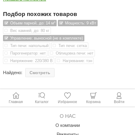
КЗ
Подбор похожих товаров
ерезка
Объем парной, до: 14 м³
Мощность: 9 кВт
улкан
Вес камней, до: 80 кг
Управление: выносной (не в комплекте)
ефест
Тип печи: напольный
Тип печи: сетка
рмак-Термо
Парогенератор: нет
Облицовка печи: нет
Напряжение: 220/380 В
Нагревание: тэн
ройка
Найдено:
Смотреть
ренеран
rill’D
обросталь
Главная
Каталог
Избранное
Корзина
Войти
зиСтим
О НАС
арь-печи
О компании
волюция тепла
Реквизиты