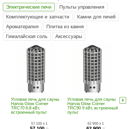
Электрические печи
Пульты управления
ariitti
Комплектующие и запчасти
Камни для печей
entwood
Ароматерапия
Плитка из камня
KI
Гималайская соль
Аксессуары
ulikivi
ento
ylo
lumenberg
WDT
UX ELEMENTS
Угловая печь для сауны
Угловая печь для сауны
Уг
Harvia Glow Corner
Harvia Glow Corner
Ha
edi
TRC70 6.8 кВт,
TRC90 9 кВт, встроенный
TR
встроенный пульт
пульт
пу
ygroMatik
57 100
x
1
62 900
x
1
chiedel
57 100
62 900
i
i