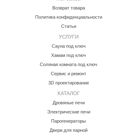
Возврат товара
ANG’s
Политика конфиденциальности
asel
Статьи
usaterm
УСЛУГИ
raft
Сауна под ключ
ohol
Хамам под ключ
Соляная комната под ключ
entiotec
Сервис и ремонт
lover
3D проектирование
aestro Woods
КАТАЛОГ
KOY
Дровяные печи
c Light
Электрические печи
Парогенераторы
KERKES
Двери для парной
roConHealth