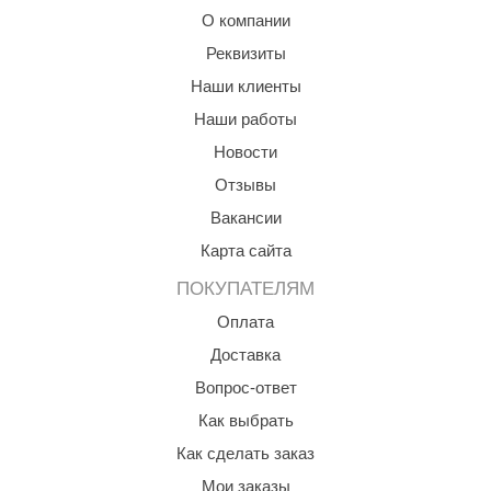
О компании
ariitti
Реквизиты
entwood
Наши клиенты
KI
Наши работы
Новости
ulikivi
Отзывы
ento
Вакансии
ylo
Карта сайта
lumenberg
ПОКУПАТЕЛЯМ
WDT
Оплата
Доставка
UX ELEMENTS
Вопрос-ответ
edi
Как выбрать
ygroMatik
Как сделать заказ
chiedel
Мои заказы