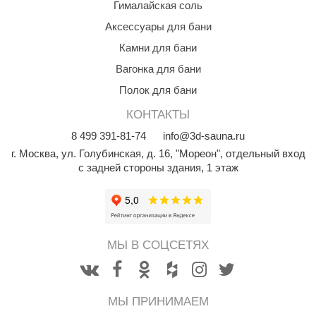
Гималайская соль
aldus
Аксессуары для бани
vimol
Камни для бани
Вагонка для бани
uramax
Полок для бани
LP
КОНТАКТЫ
олитех
8
499
391-81-74
info@3d-sauna.ru
amylle
г. Москва
,
ул. Голубинская, д. 16, "Мореон", отдельный вход
с задней стороны здания, 1 этаж
arina
MF
еплодар
МЫ В СОЦСЕТЯХ
езувий
нжкомцентр
МЫ ПРИНИМАЕМ
D SAUNA