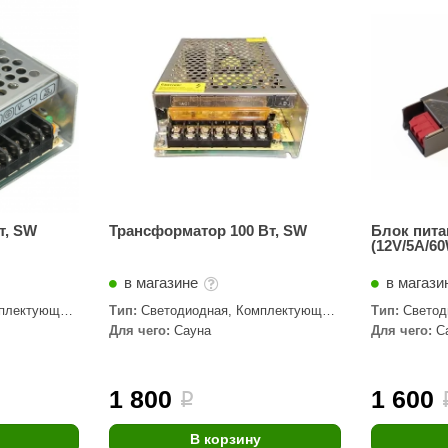
Сталь-Мастер
Банные штучки
CeruttiSpa
Suokka
ика
Русский дух
Карельские легенды
Cariitti
т, SW
Трансформатор 100 Вт, SW
Блок пита
(12V/5A/60
Rento
в магазине
в магази
LUX ELEMENTS
плектующие,
Тип:
Светодиодная, Комплектующие,
Тип:
Светод
LANG’s
Трансформаторы
Трансформа
Для чего:
Сауна
Для чего:
С
Rohol
ods
KOY
1 800
1 600
i
h
Baldus
В корзину