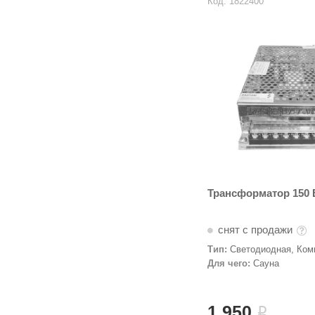
Код: 1822400
Трансформатор 150 
снят с продажи
Тип:
Светодиодная, Ком
Трансформаторы
Для чего:
Сауна
1 950
i