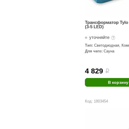
Трансформатор Tylo
(3-5 LED)
уточняйте
Тип:
Светодиодная, Ком
Трансформаторы
Для чего:
Сауна
4 829
i
В корзину
Код: 1803454