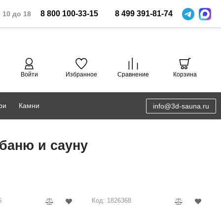
8
800
100-33-15
8
499
391-81-74
 10 до 18
Войти
Избранное
Сравнение
Корзина
ри
Камни
info@3d-sauna.ru
DoorWood
Соляная комната
баню и сауну
Eos
3D проектирование
Anypool
PRO METALL
6
Код: 1826368
Руспанель