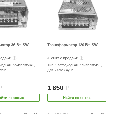
атор 36 Вт, SW
Трансформатор 120 Вт, SW
родажи
снят с продажи
иодная, Комплектующие,
Тип:
Светодиодная, Комплектующие,
торы
Трансформаторы
ауна
Для чего:
Сауна
1 850
i
i
айти похожие
Найти похожие