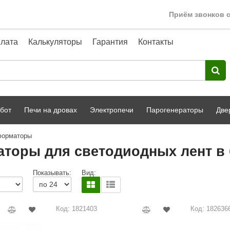
Приём звонков с
лата
Калькуляторы
Гарантия
Контакты
бот
Печи на дровах
Электропечи
Парогенераторы
Две
форматоры
Harvia
парной
Турецкая баня
торы для светодиодных лент в 
HENKI
ный фасад
Сервис
Показывать:
Вид:
Сила Алтая
Karhu
Код: 1821403
Код: 182636
A-Panel