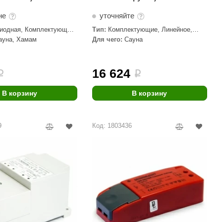
не
уточняйте
иодная, Комплектующие,
Тип:
Комплектующие, Линейное,
торы
Трансформаторы
ауна, Хамам
Для чего:
Сауна
16 624
i
i
В корзину
В корзину
9
Код: 1803436