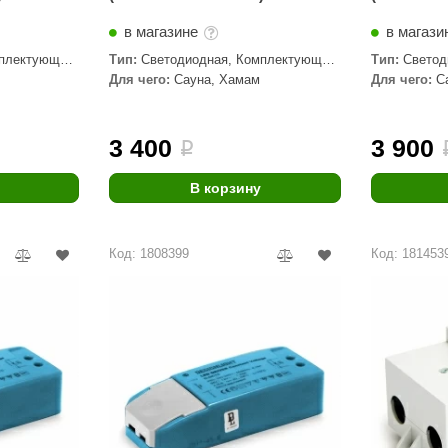
в магазине
в магази
плектующие,
Тип:
Светодиодная, Комплектующие,
Тип:
Светод
Трансформаторы
Трансформа
Для чего:
Сауна, Хамам
Для чего:
С
3 400
3 900
i
В корзину
Код: 1808399
Код: 181453