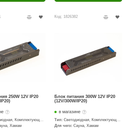
Camylle
Везувий
1
Код: 1826382
Березка
Тройка
ИзиСтим
Огненный камень
УМТ
ЭНЕРГОРЕСУРС
Акма
Feringer
ния 250W 12V IP20
Блок питания 300W 12V IP20
IP20)
(12V/300W/IP20)
Веста
не
в магазине
Sturm
иодная, Комплектующие,
Тип:
Светодиодная, Комплектующие,
торы
Трансформаторы
ауна, Хамам
Для чего:
Сауна, Хамам
Aromawolke