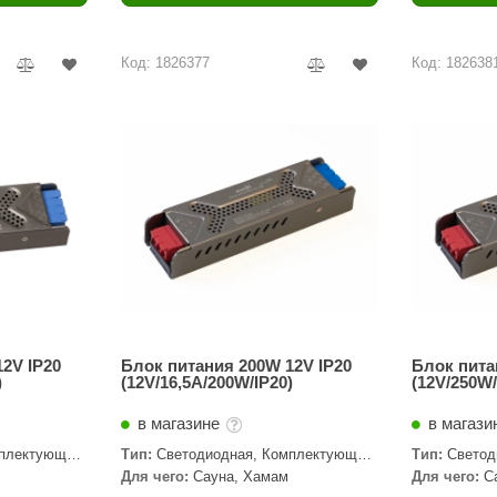
Политех
Теплодар
Код: 1826377
Код: 182638
НКЗ
Ермак-Термо
Добросталь
епла
Торнадо
Аэровита
Костёр
Сабантуй
Феникс
2V IP20
Блок питания 200W 12V IP20
Блок пита
)
(12V/16,5A/200W/IP20)
(12V/250W/
ЭкспертСаун
в магазине
в магази
DR. KERN
плектующие,
Тип:
Светодиодная, Комплектующие,
Тип:
Светод
Трансформаторы
Трансформа
Для чего:
Сауна, Хамам
Для чего:
С
KOLO