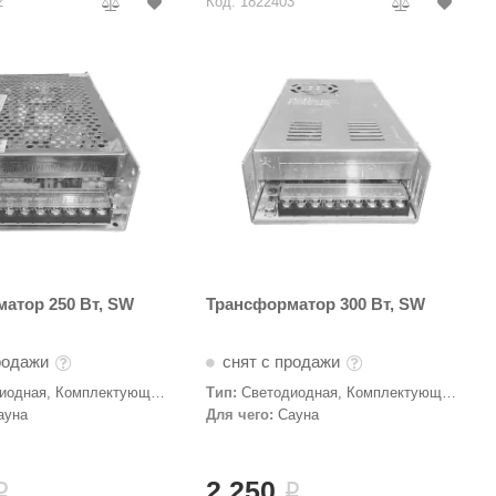
2
Код: 1822403
атор 250 Вт, SW
Трансформатор 300 Вт, SW
родажи
снят с продажи
иодная, Комплектующие,
Тип:
Светодиодная, Комплектующие,
торы
Трансформаторы
ауна
Для чего:
Сауна
2 250
i
i