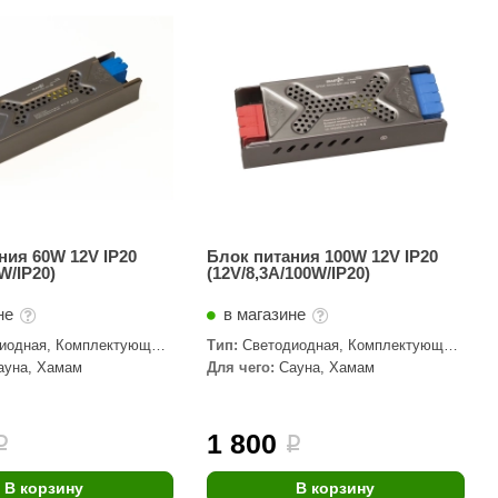
АРТА
212F
Sangens
Fischer
RAINZ
PolarSpa
Bentwood
ния 60W 12V IP20
Блок питания 100W 12V IP20
W/IP20)
(12V/8,3A/100W/IP20)
Tylo
не
в магазине
Wedi
иодная, Комплектующие,
Тип:
Светодиодная, Комплектующие,
Fasel
торы
Трансформаторы
ауна, Хамам
Для чего:
Сауна, Хамам
Sentiotec
Ec Light
1 800
i
i
Kvimol
В корзину
В корзину