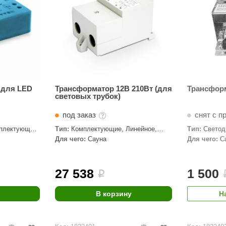
 для LED
Трансформатор 12В 210Вт (для
Трансформ
световых трубок)
под заказ
снят с п
плектующие,
Тип:
Комплектующие, Линейное,
Тип:
Светод
Трансформаторы
Трансформа
Для чего:
Сауна
Для чего:
С
27 538
1 500
i
В корзину
Н