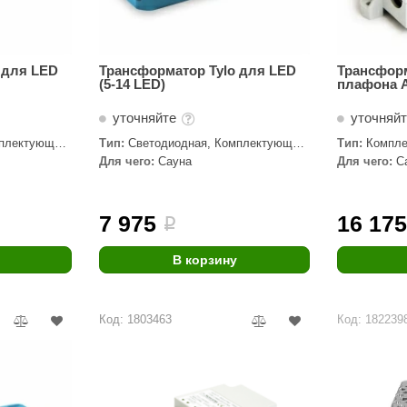
 для LED
Трансформатор Tylo для LED
Трансформ
(5-14 LED)
плафона 
уточняйте
уточняй
плектующие,
Тип:
Светодиодная, Комплектующие,
Тип:
Компле
Трансформаторы
Трансформа
Для чего:
Сауна
Для чего:
С
7 975
16 17
i
В корзину
Код: 1803463
Код: 182239