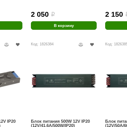
Premier
2 050
2 150
i
Турция
Варвара
В корзину
Olia
Код: 1826384
Код: 182638
EDMUNDAS
2V IP20
Блок питания 500W 12V IP20
Блок пита
)
(12V/41.6A/500W/IP20)
(12V/50A/6