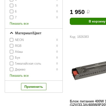
SPA & WELLNESS
Этна
SNOOKER
5
0
1 950
Для дома и дачи
i
6
0
Tikkurila
Elcon
7
0
TABA
MAGNUM
В корзину
Акции и скидки
Показать все
Termomuros
Covali
Материал/Цвет
Код: 1826383
Finn icon
Размахайка
NEON
0
RGB
0
Абаш
0
Бук
0
Гималайская соль
0
Дерево
0
Показать все
Блок питания 400W 1
(12V/33.3A/400W/IP20