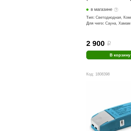
в магазине
Тип:
Светодиодная, Ком
Трансформаторы
Для чего:
Сауна, Хамам
2 900
i
В корзину
Код: 1808398