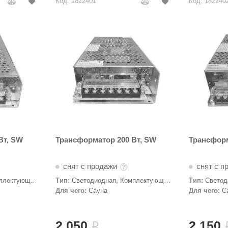
Код: 1822401
Код: 182240
Вт, SW
Трансформатор 200 Вт, SW
Трансформ
снят с продажи
снят с п
плектующие,
Тип:
Светодиодная, Комплектующие,
Тип:
Светод
Трансформаторы
Трансформа
Для чего:
Сауна
Для чего:
С
2 050
2 150
i