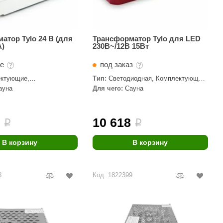
атор Tylo 24 В (для
Трансформатор Tylo для LED
А)
230В~/12В 15Вт
те
под заказ
ктующие,
Тип:
Светодиодная, Комплектующие,
торы
Трансформаторы
ауна
Для чего:
Сауна
5
10 618
i
i
В корзину
В корзину
8
Код: 1822399