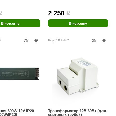
Morelli
2 250
i
i
Делсот
SAUNABOARD
В корзину
В корзину
Keya Sauna
5
Код: 1803462
Nikkarien
ния 600W 12V IP20
Трансформатор 12В 60Вт (для
00W/IP20)
световых трубок)