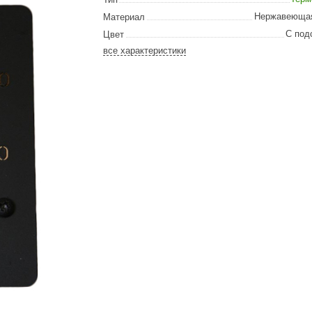
Сталь-Мастер
Нержавеющая
Материал
Банные штучки
С под
Цвет
все характеристики
CeruttiSpa
Suokka
ика
Русский дух
Карельские легенды
Cariitti
Rento
LUX ELEMENTS
LANG’s
Rohol
ods
KOY
h
Baldus