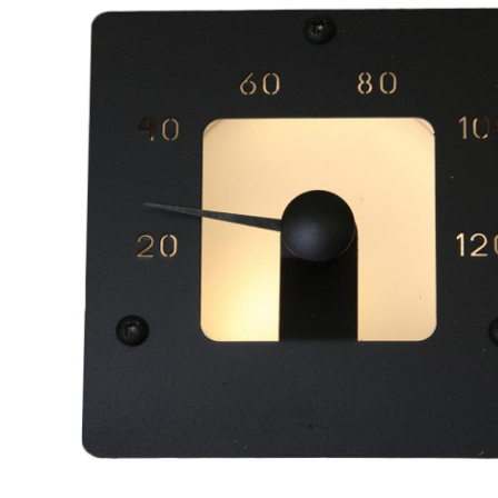
SPA-Технология
Lacoform
Иди в Баню
Composit
Двери для сауны
Spitzner
Baneum
Аксессуары
Mondex
ASTON
Ароматерапия
Black Banya
Баня Орган
Комплектующие и запчасти
MORZH
IDABIO
TechHolland
Helo
Гималайская соль
IKI
Tulikivi
Аудио/Акустика
Blumenberg
WDT
Освещение
HygroMatik
Schiedel
Kusaterm
Craft
Дерево для бани
Klover
Maestro Wo
Плитка из камня
KERKES
ProConHealt