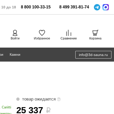
8
800
100-33-15
8
499
391-81-74
 10 до 18
Войти
Избранное
Сравнение
Корзина
ри
Камни
info@3d-sauna.ru
DoorWood
Соляная комната
Eos
3D проектирование
Anypool
PRO METALL
товар ожидается
Руспанель
25 337
Cariitti
i
ометры