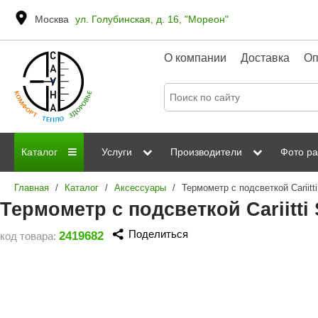
Москва
ул. Голубинская, д. 16, "Мореон"
О компании
Доставка
Оп
Каталог
Услуги
Производители
Фото ра
Главная
/
Каталог
/
Аксессуары
/
Дровяные печи
Паромакс
Steamtec
Сауны
Отделка 
Термометр с подсветкой Cariitt
Электрические печи
Grandis
Born
ИК сауны
Стеклян
Поделиться
2419682
код товара:
Kastor
Sawo
Парогенераторы
Невотон
Kaledo
Пульты управления
Steam and Water
Эверест
Камни для печей