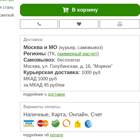
АРТА
 сталь
В корзину
212F
светкой
Sangens
Fischer
Доставка:
RAINZ
Москва и МО
(курьер, самовывоз)
Регионы
(ТК,
примерный расчет
)
PolarSpa
Самовывоз:
бесплатно
Москва, ул. Голубинская, д. 16, "Мореон"
Bentwood
Курьерская доставка:
1000 руб
Tylo
МКАД 1000 руб
за МКАД 45 руб/км
Wedi
подробнее о
доставке
Fasel
Варианты оплаты:
Sentiotec
Наличные, Карта, Онлайн, Счет
Ec Light
Kvimol
подробнее об
оплате