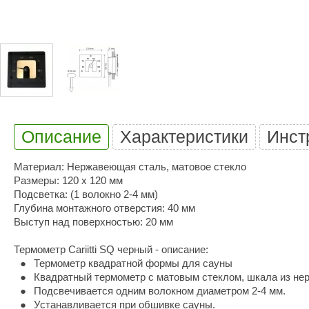
Купели для бани
Duramax
SLP
Дымоходы для печей
Karina
TMF
Инжкомцентр
3D SAUNA
Мебель для бани
Вулкан
Гефест
Душевые и паровые
Бренеран
Grill’D
Облицовки для печей
Царь-печи
Эволюция т
Описание
Характеристики
Инст
Теплый камень
Россия
Готовые сауны
Материал: Нержавеющая сталь, матовое стекло
ПАР-ecology
СОМ
Размеры: 120 х 120 мм
ИК сауны
Подсветка: (1 волокно 2-4 мм)
EcoLife
Woodson
Глубина монтажного отверстия: 40 мм
Фитобочки
Выступ над поверхностью: 20 мм
Teplofom
JLT
Материалы для сауны
Термометр Cariitti SQ черный - описание:
Mobiba
Talc
Термометр квадратной формы для сауны
Hukka Design
Licht 2000
Квадратный термометр с матовым стеклом, шкала из не
Материалы для хамама
Подсвечивается одним волокном диаметром 2-4 мм.
PEKO
R-Snow
Устанавливается при обшивке сауны.