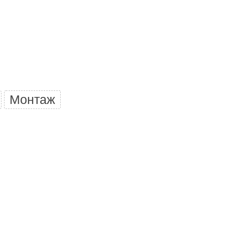
Camylle
Везувий
Березка
Тройка
ИзиСтим
Огненный камень
Монтаж
УМТ
ЭНЕРГОРЕСУРС
Акма
Feringer
Веста
Sturm
Aromawolke