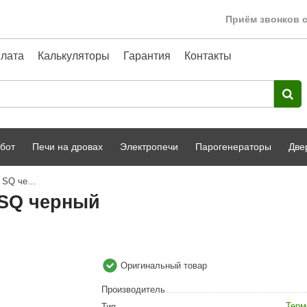
Приём звонков с
лата
Калькуляторы
Гарантия
Контакты
бот
Печи на дровах
Электропечи
Парогенераторы
Две
Термометр с подсветкой Cariitti SQ черный
Harvia
парной
Турецкая баня
i SQ черный
HENKI
ный фасад
Сервис
Сила Алтая
Karhu
Оригинальный товар
A-Panel
Производитель
Терм
Тип