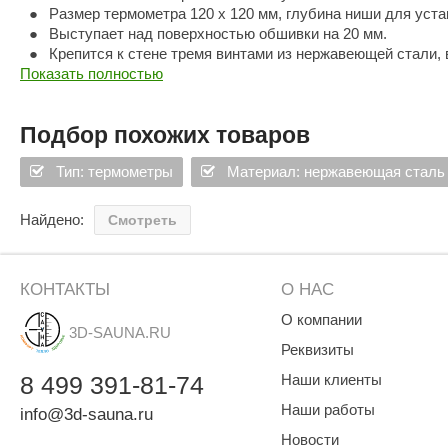
SPA & WELLNESS
Размер термометра 120 х 120 мм, глубина ниши для уста
Этна
SNOOKER
Выступает над поверхностью обшивки на 20 мм.
Для дома и дачи
Крепится к стене тремя винтами из нержавеющей стали, 
Tikkurila
Elcon
Показать полностью
TABA
MAGNUM
Акции и скидки
Termomuros
Covali
Подбор похожих товаров
Finn icon
Размахайка
Тип: термометры
Материал: нержавеющая сталь
Найдено:
Смотреть
КОНТАКТЫ
О НАС
О компании
3D-SAUNA.RU
Реквизиты
8
499
391-81-74
Наши клиенты
Наши работы
info@3d-sauna.ru
Новости