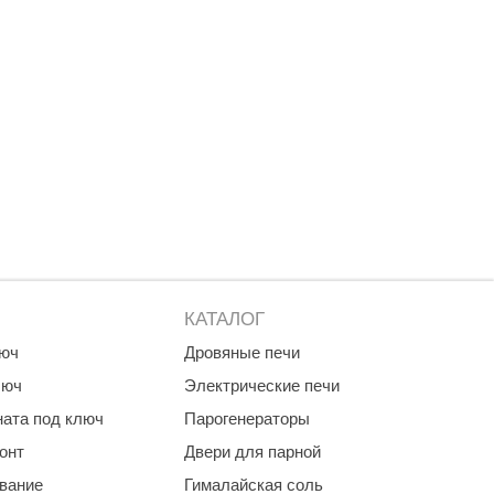
Morelli
Делсот
SAUNABOARD
Keya Sauna
Nikkarien
КАТАЛОГ
люч
Дровяные печи
люч
Электрические печи
ната под ключ
Парогенераторы
онт
Двери для парной
ование
Гималайская соль