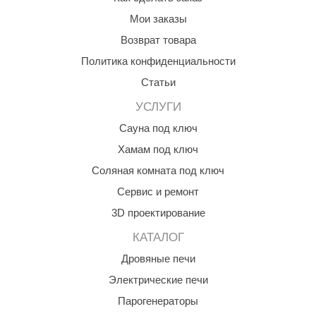
Мои заказы
ANG’s
Возврат товара
asel
Политика конфиденциальности
usaterm
Статьи
raft
УСЛУГИ
ohol
Сауна под ключ
Хамам под ключ
entiotec
Соляная комната под ключ
lover
Сервис и ремонт
aestro Woods
3D проектирование
KOY
КАТАЛОГ
c Light
Дровяные печи
Электрические печи
KERKES
Парогенераторы
roConHealth