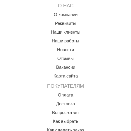
О НАС
ariitti
О компании
entwood
Реквизиты
KI
Наши клиенты
Наши работы
ulikivi
Новости
ento
Отзывы
ylo
Вакансии
lumenberg
Карта сайта
WDT
ПОКУПАТЕЛЯМ
Оплата
UX ELEMENTS
Доставка
edi
Вопрос-ответ
ygroMatik
Как выбрать
chiedel
Как сделать заказ