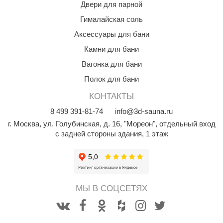
Двери для парной
aldus
Гималайская соль
vimol
Аксессуары для бани
Камни для бани
uramax
Вагонка для бани
LP
Полок для бани
олитех
КОНТАКТЫ
amylle
8
499
391-81-74
info@3d-sauna.ru
arina
г. Москва
,
ул. Голубинская, д. 16, "Мореон", отдельный вход
с задней стороны здания, 1 этаж
MF
еплодар
езувий
МЫ В СОЦСЕТЯХ
нжкомцентр
D SAUNA