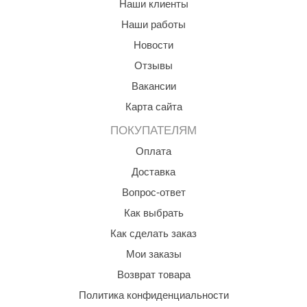
Наши клиенты
КЗ
Наши работы
ерезка
Новости
Отзывы
улкан
Вакансии
ефест
Карта сайта
рмак-Термо
ПОКУПАТЕЛЯМ
ройка
Оплата
ренеран
Доставка
Вопрос-ответ
rill’D
Как выбрать
обросталь
Как сделать заказ
зиСтим
Мои заказы
арь-печи
Возврат товара
волюция тепла
Политика конфиденциальности