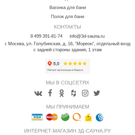
абантуй
Вагонка для бани
кма
Полок для бани
eplofom
КОНТАКТЫ
8
499
391-81-74
info@3d-sauna.ru
LT
г. Москва
,
ул. Голубинская, д. 16, "Мореон", отдельный вход
еникс
с задней стороны здания, 1 этаж
eringer
obiba
alc
МЫ В СОЦСЕТЯХ
кспертСаун
еста
МЫ ПРИНИМАЕМ
ukka Design
icht 2000
ИНТЕРНЕТ-МАГАЗИН 3Д-САУНА.РУ