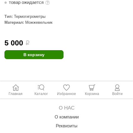
товар ожидается
aldus
Тип:
Термогигрометры
vimol
Материал:
Можжевельник
uramax
LP
5 000
i
олитех
В корзину
amylle
arina
MF
Главная
Каталог
Избранное
Корзина
Войти
еплодар
езувий
О НАС
О компании
нжкомцентр
Реквизиты
D SAUNA