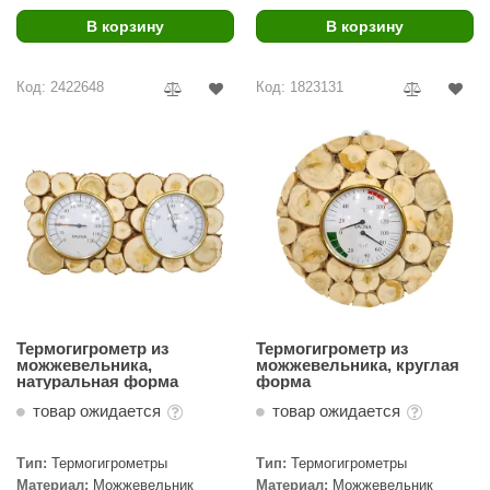
В корзину
В корзину
ariitti
entwood
Код: 2422648
Код: 1823131
KI
ulikivi
ento
ylo
lumenberg
WDT
Термогигрометр из
Термогигрометр из
UX ELEMENTS
можжевельника,
можжевельника, круглая
натуральная форма
форма
edi
товар ожидается
товар ожидается
ygroMatik
Тип:
Термогигрометры
Тип:
Термогигрометры
chiedel
Материал:
Можжевельник
Материал:
Можжевельник