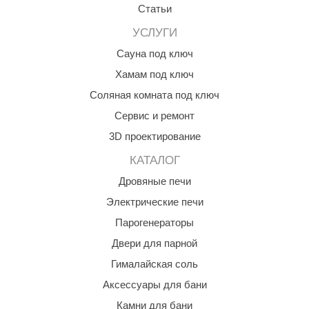
Статьи
орнадо
УСЛУГИ
гненный камень
Сауна под ключ
еплый камень
Хамам под ключ
оссия
Соляная комната под ключ
эровита
Сервис и ремонт
3D проектирование
МТ
КАТАЛОГ
АР-ecology
Дровяные печи
СОМ
Электрические печи
остёр
Парогенераторы
НЕРГОРЕСУРС
Двери для парной
Гималайская соль
coLife
Аксессуары для бани
oodson
Камни для бани