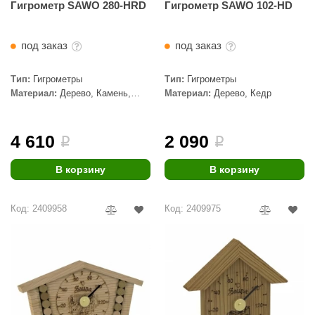
Гигрометр SAWO 280-HRD
Гигрометр SAWO 102-HD
КЗ
ерезка
под заказ
под заказ
улкан
Тип:
Гигрометры
Тип:
Гигрометры
ефест
Материал:
Дерево, Камень,
Материал:
Дерево, Кедр
Кедр
рмак-Термо
4 610
2 090
i
i
ройка
В корзину
В корзину
ренеран
rill’D
Код: 2409958
Код: 2409975
обросталь
зиСтим
арь-печи
волюция тепла