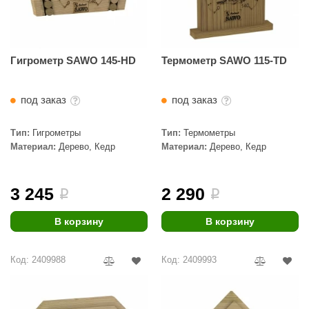
орнадо
гненный камень
Гигрометр SAWO 145-HD
Термометр SAWO 115-TD
еплый камень
оссия
под заказ
под заказ
эровита
Тип:
Гигрометры
Тип:
Термометры
МТ
Материал:
Дерево, Кедр
Материал:
Дерево, Кедр
АР-ecology
3 245
2 290
СОМ
i
i
остёр
В корзину
В корзину
НЕРГОРЕСУРС
Код: 2409988
Код: 2409993
coLife
oodson