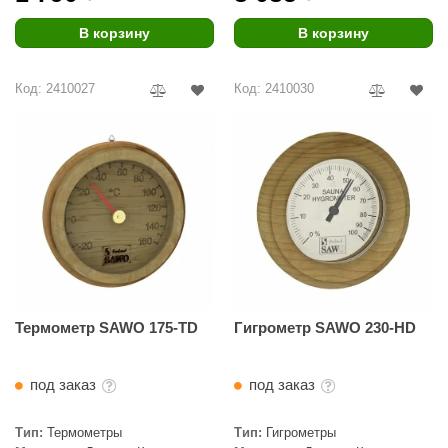
урция
В корзину
В корзину
елсот
ABA
Код: 2410027
Код: 2410030
MAGNUM
арвара
SAUNABOARD
ermomuros
ovali
lia
Термометр SAWO 175-TD
Гигрометр SAWO 230-HD
eya Sauna
inn icon
под заказ
под заказ
азмахайка
Тип:
Термометры
Тип:
Гигрометры