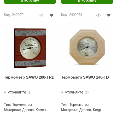
В корзину
В корзину
ariitti
Код: 2409971
Код: 2409974
entwood
KI
ulikivi
ento
ylo
lumenberg
WDT
Термометр SAWO 280-TRD
Термометр SAWO 240-TD
UX ELEMENTS
уточняйте
уточняйте
edi
Тип:
Термометры
Тип:
Термометры
ygroMatik
Материал:
Дерево, Камень,
Материал:
Дерево, Кедр
Кедр
chiedel