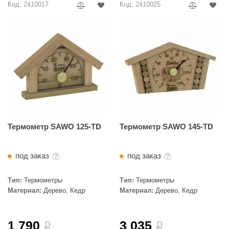
Код: 2410017
Код: 2410025
R. KERN
turm
PEKO
-Snow
OLO
romawolke
тна
Термометр SAWO 125-TD
Термометр SAWO 145-TD
SNOOKER
под заказ
под заказ
remier
orelli
Тип:
Термометры
Тип:
Термометры
Материал:
Дерево, Кедр
Материал:
Дерево, Кедр
ikkurila
lcon
1 790
3 035
i
i