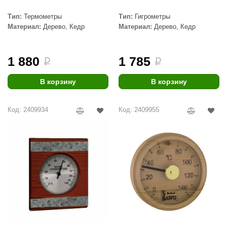
aldus
Тип:
Термометры
Тип:
Гигрометры
Материал:
Дерево, Кедр
Материал:
Дерево, Кедр
vimol
uramax
1 880
1 785
i
i
LP
В корзину
В корзину
олитех
amylle
Код: 2409934
Код: 2409955
arina
MF
еплодар
езувий
нжкомцентр
D SAUNA