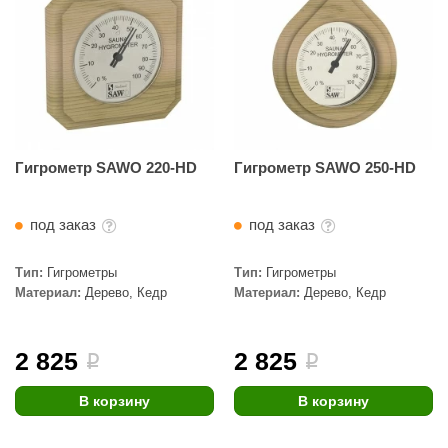
абантуй
кма
eplofom
LT
еникс
Гигрометр SAWO 220-HD
Гигрометр SAWO 250-HD
eringer
под заказ
под заказ
obiba
alc
Тип:
Гигрометры
Тип:
Гигрометры
Материал:
Дерево, Кедр
Материал:
Дерево, Кедр
кспертСаун
еста
2 825
2 825
i
i
ukka Design
В корзину
В корзину
icht 2000