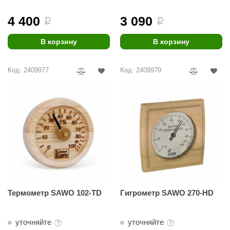
ANG’s
4 400
3 090
i
i
asel
В корзину
В корзину
usaterm
Код: 2409977
Код: 2409979
raft
ohol
entiotec
lover
aestro Woods
KOY
c Light
Термометр SAWO 102-TD
Гигрометр SAWO 270-HD
KERKES
уточняйте
уточняйте
roConHealth