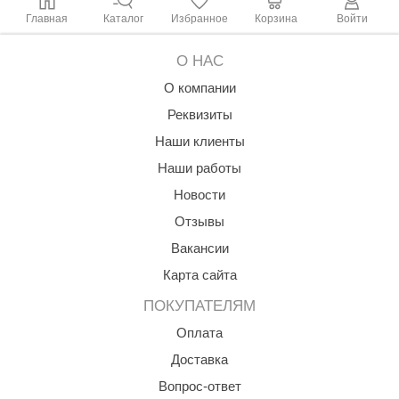
Главная
Каталог
Избранное
Корзина
Войти
ariitti
О НАС
entwood
О компании
KI
Реквизиты
ulikivi
Наши клиенты
ento
Наши работы
Новости
ylo
Отзывы
lumenberg
Вакансии
WDT
Карта сайта
UX ELEMENTS
ПОКУПАТЕЛЯМ
edi
Оплата
Доставка
ygroMatik
Вопрос-ответ
chiedel