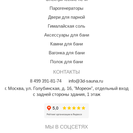
aldus
Парогенераторы
Двери для парной
vimol
Гималайская соль
uramax
Аксессуары для бани
LP
Камни для бани
олитех
Вагонка для бани
Полок для бани
amylle
КОНТАКТЫ
arina
8
499
391-81-74
info@3d-sauna.ru
MF
г. Москва
,
ул. Голубинская, д. 16, "Мореон", отдельный вход
с задней стороны здания, 1 этаж
еплодар
езувий
нжкомцентр
МЫ В СОЦСЕТЯХ
D SAUNA