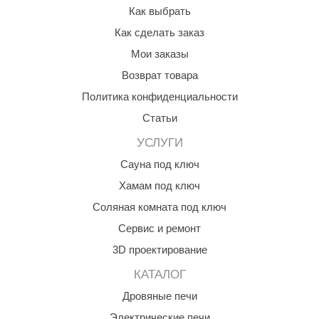
Как выбрать
ANG’s
Как сделать заказ
asel
Мои заказы
usaterm
Возврат товара
Политика конфиденциальности
raft
Статьи
ohol
УСЛУГИ
entiotec
Сауна под ключ
lover
Хамам под ключ
aestro Woods
Соляная комната под ключ
Сервис и ремонт
KOY
3D проектирование
c Light
КАТАЛОГ
KERKES
Дровяные печи
roConHealth
Электрические печи