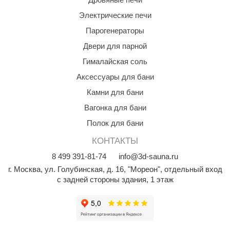
Электрические печи
ANG’s
Парогенераторы
asel
Двери для парной
usaterm
Гималайская соль
raft
Аксессуары для бани
ohol
Камни для бани
Вагонка для бани
entiotec
Полок для бани
lover
КОНТАКТЫ
aestro Woods
8
499
391-81-74
info@3d-sauna.ru
KOY
г. Москва
,
ул. Голубинская, д. 16, "Мореон", отдельный вход
с задней стороны здания, 1 этаж
c Light
KERKES
roConHealth