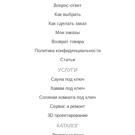
Вопрос-ответ
ariitti
Как выбрать
entwood
Как сделать заказ
Мои заказы
KI
Возврат товара
ulikivi
Политика конфиденциальности
ento
Статьи
ylo
УСЛУГИ
lumenberg
Сауна под ключ
Хамам под ключ
WDT
Соляная комната под ключ
UX ELEMENTS
Сервис и ремонт
edi
3D проектирование
ygroMatik
КАТАЛОГ
chiedel
Дровяные печи