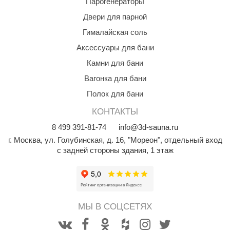
Парогенераторы
Двери для парной
ariitti
Гималайская соль
entwood
Аксессуары для бани
KI
Камни для бани
ulikivi
Вагонка для бани
ento
Полок для бани
КОНТАКТЫ
ylo
8
499
391-81-74
info@3d-sauna.ru
lumenberg
г. Москва
,
ул. Голубинская, д. 16, "Мореон", отдельный вход
с задней стороны здания, 1 этаж
WDT
UX ELEMENTS
edi
МЫ В СОЦСЕТЯХ
ygroMatik
chiedel