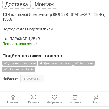
Доставка
Монтаж
ANG’s
ТЭН для печей Инжкомцентр ВВД 1 кВт (ПАРиЖАР 4,25 кВт)
asel
19968
usaterm
Подходит для моделей печей:
raft
ПАРиЖАР 4,25 кВт
ohol
Показать полностью
entiotec
Подбор похожих товаров
lover
Для чего: эл. печь
Для чего: парижар
Тип: тэны
Мощность: 1 кВт
aestro Woods
Найдено:
Смотреть
KOY
c Light
KERKES
Главная
Каталог
Избранное
Корзина
Войти
roConHealth