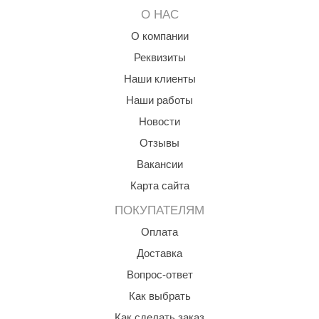
О НАС
aldus
О компании
vimol
Реквизиты
uramax
Наши клиенты
LP
Наши работы
Новости
олитех
Отзывы
amylle
Вакансии
arina
Карта сайта
MF
ПОКУПАТЕЛЯМ
еплодар
Оплата
Доставка
езувий
Вопрос-ответ
нжкомцентр
Как выбрать
D SAUNA
Как сделать заказ