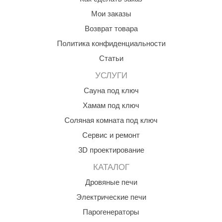
КЗ
Мои заказы
Возврат товара
ерезка
Политика конфиденциальности
улкан
Статьи
ефест
УСЛУГИ
рмак-Термо
Сауна под ключ
ройка
Хамам под ключ
Соляная комната под ключ
ренеран
Сервис и ремонт
rill’D
3D проектирование
обросталь
КАТАЛОГ
зиСтим
Дровяные печи
арь-печи
Электрические печи
Парогенераторы
волюция тепла