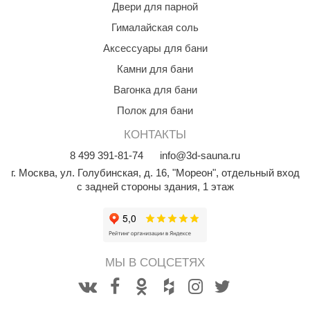
Двери для парной
орнадо
Гималайская соль
гненный камень
Аксессуары для бани
еплый камень
Камни для бани
оссия
Вагонка для бани
Полок для бани
эровита
КОНТАКТЫ
МТ
8
499
391-81-74
info@3d-sauna.ru
АР-ecology
г. Москва
,
ул. Голубинская, д. 16, "Мореон", отдельный вход
с задней стороны здания, 1 этаж
СОМ
остёр
НЕРГОРЕСУРС
МЫ В СОЦСЕТЯХ
coLife
oodson