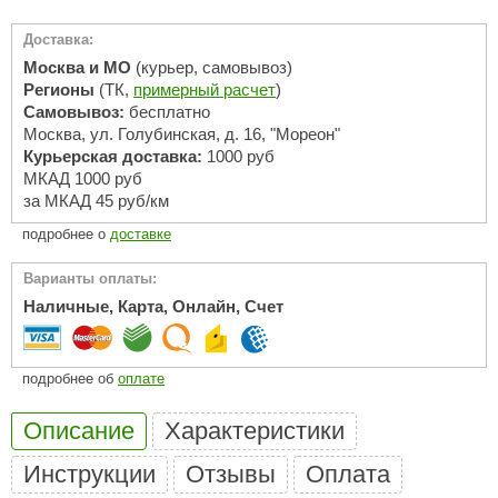
ariitti
Доставка:
Москва и МО
(курьер, самовывоз)
entwood
Регионы
(ТК,
примерный расчет
)
Самовывоз:
бесплатно
KI
Москва, ул. Голубинская, д. 16, "Мореон"
Курьерская доставка:
1000 руб
ulikivi
МКАД 1000 руб
за МКАД 45 руб/км
ento
подробнее о
доставке
ylo
Варианты оплаты:
lumenberg
Наличные, Карта, Онлайн, Счет
WDT
UX ELEMENTS
подробнее об
оплате
edi
Описание
Характеристики
ygroMatik
Инструкции
Отзывы
Оплата
chiedel