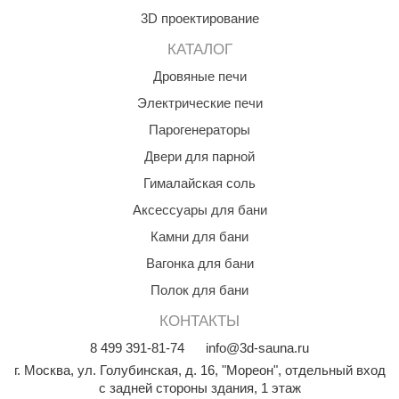
3D проектирование
aldus
КАТАЛОГ
vimol
Дровяные печи
uramax
Электрические печи
LP
Парогенераторы
олитех
Двери для парной
Гималайская соль
amylle
Аксессуары для бани
arina
Камни для бани
MF
Вагонка для бани
еплодар
Полок для бани
езувий
КОНТАКТЫ
8
499
391-81-74
info@3d-sauna.ru
нжкомцентр
г. Москва
,
ул. Голубинская, д. 16, "Мореон", отдельный вход
D SAUNA
с задней стороны здания, 1 этаж