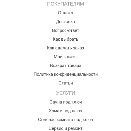
ПОКУПАТЕЛЯМ
ANG’s
Оплата
asel
Доставка
Вопрос-ответ
usaterm
Как выбрать
raft
Как сделать заказ
ohol
Мои заказы
entiotec
Возврат товара
lover
Политика конфиденциальности
Статьи
aestro Woods
УСЛУГИ
KOY
Сауна под ключ
c Light
Хамам под ключ
KERKES
Соляная комната под ключ
roConHealth
Сервис и ремонт