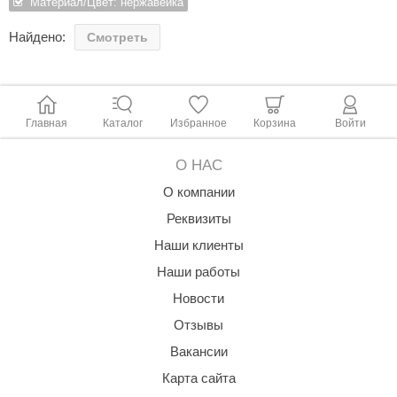
Материал/Цвет: нержавейка
Светодиод возможно заменить.
ariitti
Найдено:
Смотреть
entwood
KI
Главная
Каталог
Избранное
Корзина
Войти
ulikivi
ento
О НАС
О компании
ylo
Реквизиты
lumenberg
Наши клиенты
WDT
Наши работы
UX ELEMENTS
Новости
Отзывы
edi
Вакансии
ygroMatik
Карта сайта
chiedel