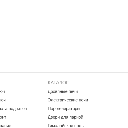
Morelli
Делсот
SAUNABOARD
Keya Sauna
Nikkarien
КАТАЛОГ
люч
Дровяные печи
люч
Электрические печи
ната под ключ
Парогенераторы
онт
Двери для парной
ование
Гималайская соль