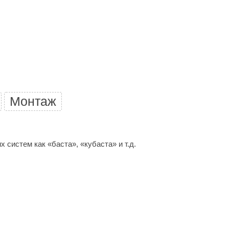
Camylle
Везувий
Березка
Тройка
ИзиСтим
Огненный камень
Монтаж
УМТ
ЭНЕРГОРЕСУРС
 систем как «баста», «кубаста» и т.д.
Акма
Feringer
Веста
Sturm
Aromawolke