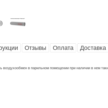
Политех
Теплодар
НКЗ
Ермак-Термо
Добросталь
епла
Торнадо
рукции
Отзывы
Оплата
Доставка
Аэровита
Костёр
ь воздухообмен в парильном помещении при наличии в нем таких
Сабантуй
Феникс
ЭкспертСаун
DR. KERN
KOLO