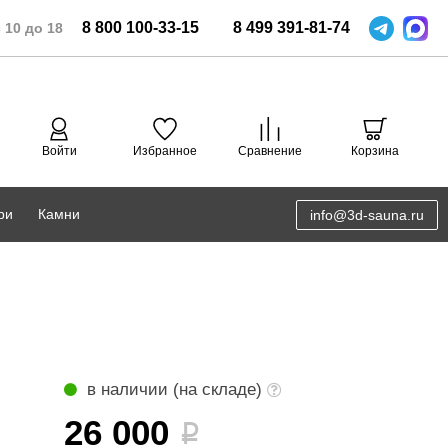
8
800
100-33-15
8
499
391-81-74
 10 до 18
Войти
Избранное
Сравнение
Корзина
ри
Камни
info@3d-sauna.ru
DoorWood
Соляная комната
Eos
3D проектирование
Anypool
PRO METALL
в наличии (на складе)
Руспанель
26 000
i