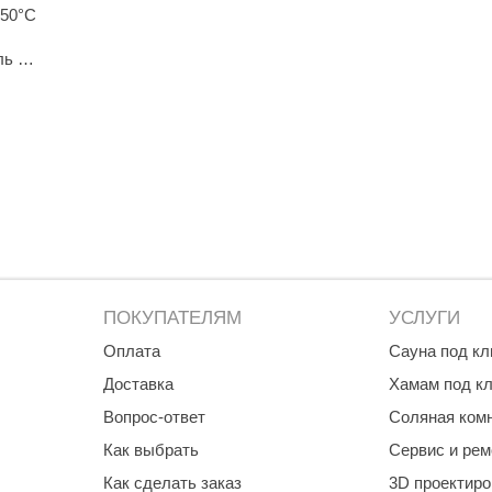
150°С
Premier
ль
Турция
Варвара
Olia
EDMUNDAS
ПОКУПАТЕЛЯМ
УСЛУГИ
Оплата
Сауна под к
Доставка
Хамам под к
Вопрос-ответ
Соляная ком
Как выбрать
Сервис и рем
Как сделать заказ
3D проектир