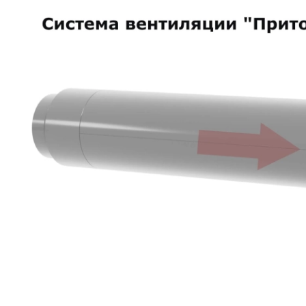
SPA-Технология
Lacoform
Иди в Баню
Composit
Двери для сауны
Spitzner
Baneum
Аксессуары
Mondex
ASTON
Ароматерапия
Black Banya
Баня Орган
Комплектующие и запчасти
MORZH
IDABIO
TechHolland
Helo
Гималайская соль
IKI
Tulikivi
Аудио/Акустика
Blumenberg
WDT
Освещение
HygroMatik
Schiedel
Kusaterm
Craft
Дерево для бани
Klover
Maestro Wo
Плитка из камня
KERKES
ProConHealt