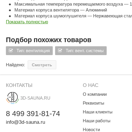
SPA & WELLNESS
Максимальная температура перемещаемого воздуха — 
Этна
SNOOKER
Материал корпуса вентилятора — Алюминий
Для дома и дачи
Материал корпуса шумоглушителя — Нержавеющая ста
Tikkurila
Elcon
Показать полностью
Максимальное давление — 75Па
TABA
MAGNUM
Акции и скидки
Сечение проводов — 3х1.5 мм²
Termomuros
Covali
Подбор похожих товаров
Finn icon
Размахайка
Тип: вентиляция
Тип: вент. системы
Найдено:
Смотреть
КОНТАКТЫ
О НАС
О компании
3D-SAUNA.RU
Реквизиты
8
499
391-81-74
Наши клиенты
Наши работы
info@3d-sauna.ru
Новости