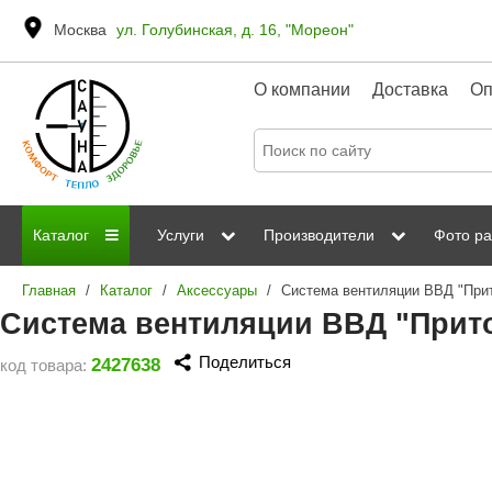
Москва
ул. Голубинская, д. 16, "Мореон"
О компании
Доставка
Оп
Каталог
Услуги
Производители
Фото ра
Главная
/
Каталог
/
Аксессуары
/
Система вентиляции ВВД "При
Дровяные печи
Паромакс
Steamtec
Сауны
Отделка 
Система вентиляции ВВД "Прит
Электрические печи
Grandis
Born
ИК сауны
Стеклян
Поделиться
2427638
код товара:
Kastor
Sawo
Парогенераторы
Невотон
Kaledo
Пульты управления
Steam and Water
Эверест
Камни для печей