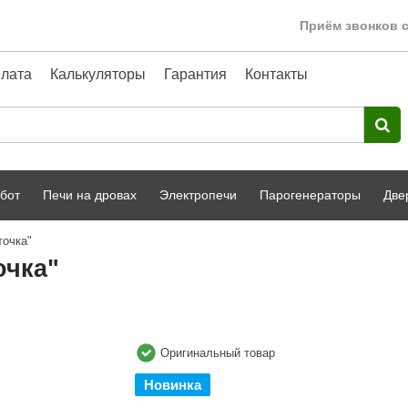
Приём звонков с
лата
Калькуляторы
Гарантия
Контакты
бот
Печи на дровах
Электропечи
Парогенераторы
Две
точка"
Harvia
парной
Турецкая баня
очка"
HENKI
ный фасад
Сервис
Сила Алтая
Karhu
Оригинальный товар
A-Panel
Новинка