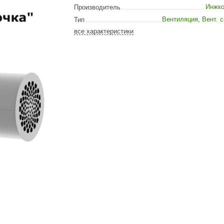
Сталь-Мастер
Инжко
Производитель
Вентиляция
,
Вент. 
Тип
Банные штучки
все характеристики
CeruttiSpa
Suokka
ика
Русский дух
Карельские легенды
Cariitti
Rento
LUX ELEMENTS
LANG’s
Rohol
ods
KOY
h
Baldus