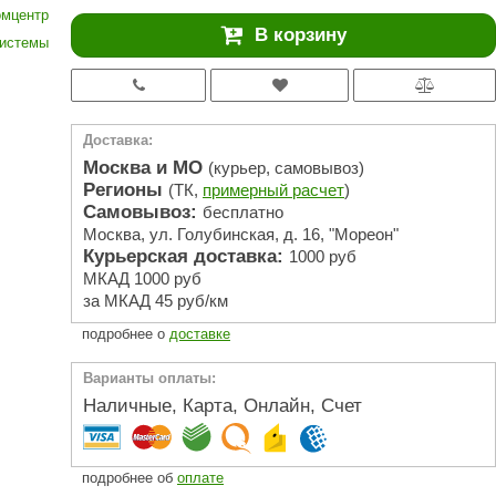
АРТА
мцентр
В корзину
системы
212F
Sangens
Fischer
Доставка:
RAINZ
Москва и МО
(курьер, самовывоз)
Регионы
(ТК,
примерный расчет
)
PolarSpa
Самовывоз:
бесплатно
Москва, ул. Голубинская, д. 16, "Мореон"
Bentwood
Курьерская доставка:
1000 руб
Tylo
МКАД 1000 руб
за МКАД 45 руб/км
Wedi
подробнее о
доставке
Fasel
Варианты оплаты:
Sentiotec
Наличные, Карта, Онлайн, Счет
Ec Light
Kvimol
подробнее об
оплате