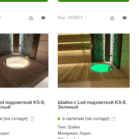
Camylle
Везувий
2
Код: 2424973
Березка
Тройка
ИзиСтим
Огненный камень
УМТ
ЭНЕРГОРЕСУРС
Акма
Feringer
ed подсветкой KS-8,
Шайка с Led подсветкой KS-8,
плый
Зеленый
Веста
и (на складе)
в наличии (на складе)
Sturm
Тип:
Шайки
Акрил
Материал:
Акрил
Aromawolke