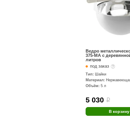
Ведро металлическ
375-MA с деревянно
литров
под заказ
Тип:
Шайки
Материал:
Нержавеющая
Объём:
5 л
5 030
i
В корзину