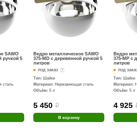
ое SAWO
Ведро металлическое SAWO
Ведро ме
й ручкой 5
375-MD с деревянной ручкой 5
375-MP с 
литров
литров
под заказ
под зак
Тип:
Шайки
Тип:
Шайки
 сталь
Материал:
Нержавеющая сталь
Материал:
Объём:
5 л
Объём:
5 л
5 450
4 925
i
В корзину