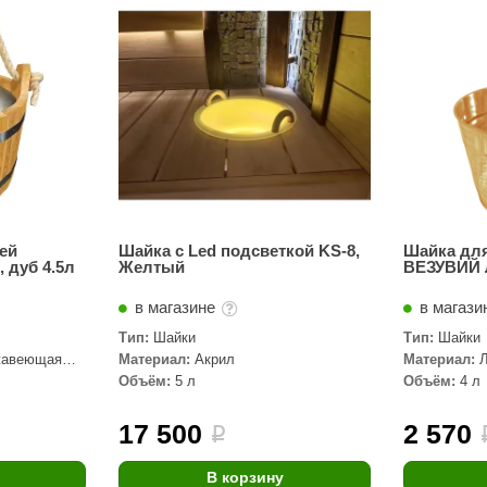
Сталь-Мастер
Банные штучки
CeruttiSpa
Suokka
ика
Русский дух
Карельские легенды
Cariitti
ей
Шайка с Led подсветкой KS-8,
Шайка для
 дуб 4.5л
Желтый
ВЕЗУВИЙ 
Rento
в магазине
в магази
LUX ELEMENTS
Тип:
Шайки
Тип:
Шайки
LANG’s
жавеющая
Материал:
Акрил
Материал:
Объём:
5 л
Объём:
4 л
Rohol
ods
KOY
17 500
2 570
i
h
Baldus
В корзину