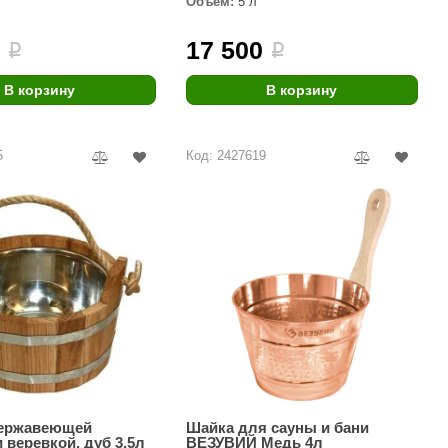
Объём:
5 л
Morelli
0
17 500
i
i
Делсот
SAUNABOARD
В корзину
В корзину
Keya Sauna
5
Код: 2427619
Nikkarien
нержавеющей
Шайка для сауны и бани
 веревкой, дуб 3.5л
ВЕЗУВИЙ Медь 4л