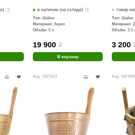
де)
в наличии (на складе)
товар о
Тип:
Шайки
Тип:
Шайки
Материал:
Акрил
Материал:
сталь, Дуб
Объём:
5 л
Объём:
3.5 
19 900
3 200
i
В корзину
Код: 2427623
Код: 242763