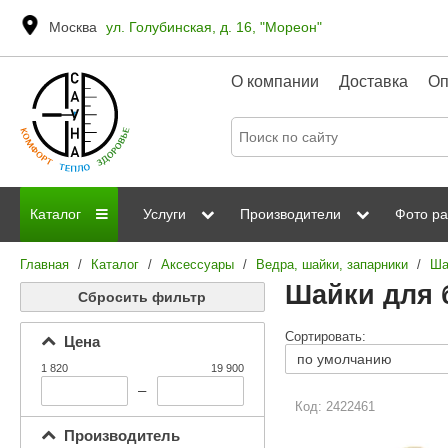
Москва
ул. Голубинская, д. 16, "Мореон"
О компании
Доставка
Оп
Каталог
Услуги
Производители
Фото ра
Главная
/
Каталог
/
Аксессуары
/
Ведра, шайки, запарники
/
Ша
Дровяные печи
Паромакс
Steamtec
Сауны
Отделка 
Шайки для 
Сбросить фильтр
Электрические печи
Grandis
Born
ИК сауны
Стеклян
Сортировать:
Цена
Kastor
Sawo
Парогенераторы
1 820
19 900
Невотон
Kaledo
–
Пульты управления
Код: 2422461
Steam and Water
Эверест
Производитель
Камни для печей