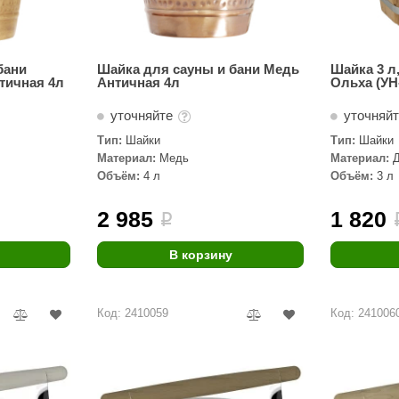
бани
Шайка для сауны и бани Медь
Шайка 3 л,
тичная 4л
Античная 4л
Ольха (УН
уточняйте
уточняй
Тип:
Шайки
Тип:
Шайки
Материал:
Медь
Материал:
Нержавеюща
Объём:
4 л
Объём:
3 л
2 985
1 820
i
В корзину
Код: 2410059
Код: 241006