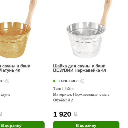
АРТА
212F
Sangens
Fischer
RAINZ
PolarSpa
Bentwood
 сауны и бани
Шайка для сауны и бани
Латунь 4л
ВЕЗУВИЙ Нержавейка 4л
Tylo
не
в магазине
Wedi
Тип:
Шайки
Fasel
Латунь
Материал:
Нержавеющая сталь
Объём:
4 л
Sentiotec
Ec Light
1 920
i
i
Kvimol
В корзину
В корзину