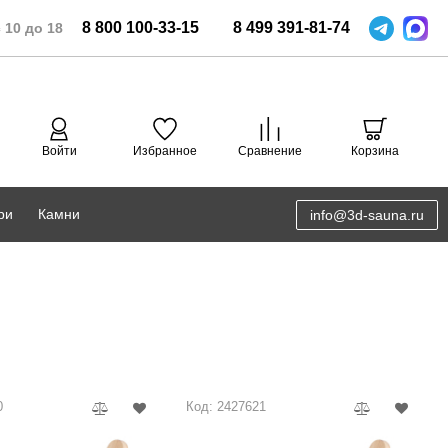
8
800
100-33-15
8
499
391-81-74
 10 до 18
Войти
Избранное
Сравнение
Корзина
ри
Камни
info@3d-sauna.ru
DoorWood
Соляная комната
Eos
3D проектирование
Anypool
PRO METALL
0
Код: 2427621
Руспанель