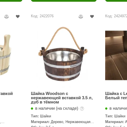
Политех
Теплодар
Код: 2422076
Код: 242497
НКЗ
Ермак-Термо
Добросталь
епла
Торнадо
Аэровита
Костёр
Сабантуй
Феникс
тавкой
Шайка Woodson с
Шайка с L
нержавеющей вставкой 3.5 л,
Белый те
дуб в тёмном
ЭкспертСаун
в наличии (на складе)
в наличи
DR. KERN
Тип:
Шайки
Тип:
Шайки
,
Материал:
Дерево, Нержавеющая
Материал:
KOLO
сталь, Дуб