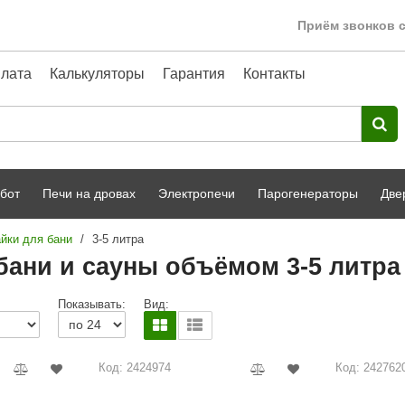
Приём звонков с
лата
Калькуляторы
Гарантия
Контакты
бот
Печи на дровах
Электропечи
Парогенераторы
Две
йки для бани
/
3-5 литра
Harvia
парной
Турецкая баня
бани и сауны объёмом 3-5 литра
HENKI
ный фасад
Сервис
Показывать:
Вид:
Сила Алтая
Karhu
Код: 2424974
Код: 242762
A-Panel