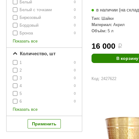
Белый
0
в наличии (на скла
Белый с точками
0
Бирюзовый
0
Тип:
Шайки
Материал:
Акрил
Бордовый
0
Объём:
5 л
Бронза
0
Показать все
16 000
i
Количество, шт
В корзину
1
0
2
0
3
0
Код: 2427622
4
0
5
0
6
0
Показать все