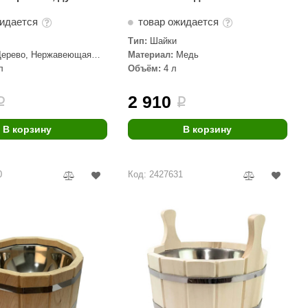
жидается
товар ожидается
Тип:
Шайки
Дерево, Нержавеющая
Материал:
Медь
л
Объём:
4 л
2 910
i
i
В корзину
В корзину
0
Код: 2427631