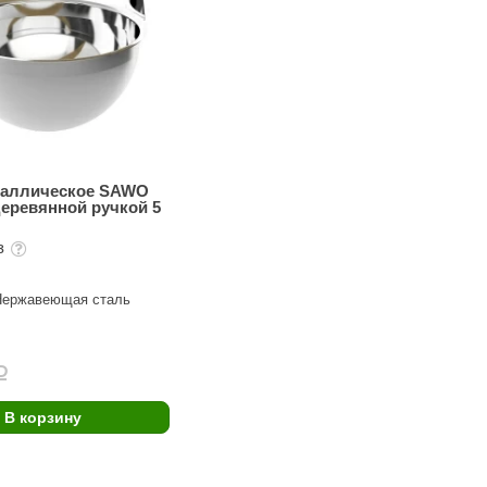
таллическое SAWO
деревянной ручкой 5
аз
Нержавеющая сталь
i
В корзину