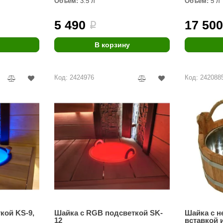
Объём:
3.5 л
Объём:
5 л
Premier
5 490
17 50
i
Турция
Варвара
В корзину
Olia
Код: 2424976
Код: 242088
EDMUNDAS
кой KS-9,
Шайка с RGB подсветкой SK-
Шайка с 
12
вставкой и