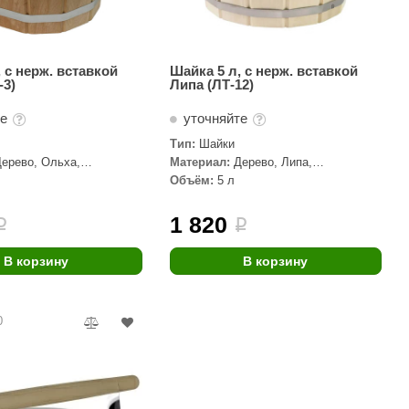
 с нерж. вставкой
Шайка 5 л, с нерж. вставкой
-3)
Липа (ЛТ-12)
те
уточняйте
Тип:
Шайки
Дерево, Ольха,
Материал:
Дерево, Липа,
я сталь
Нержавеющая сталь
Объём:
5 л
1 820
i
i
В корзину
В корзину
0