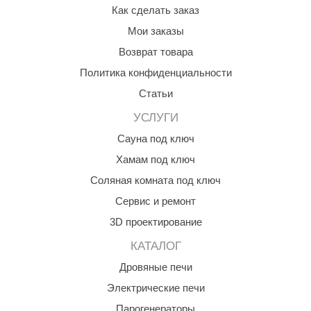
Как сделать заказ
aldus
Мои заказы
vimol
Возврат товара
uramax
Политика конфиденциальности
Статьи
LP
УСЛУГИ
олитех
Сауна под ключ
amylle
Хамам под ключ
arina
Соляная комната под ключ
MF
Сервис и ремонт
3D проектирование
еплодар
КАТАЛОГ
езувий
Дровяные печи
нжкомцентр
Электрические печи
D SAUNA
Парогенераторы