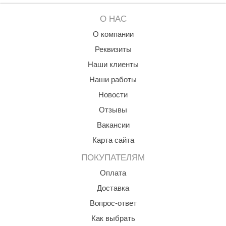
ANG’s
О НАС
asel
О компании
Реквизиты
usaterm
Наши клиенты
raft
Наши работы
ohol
Новости
entiotec
Отзывы
Вакансии
lover
Карта сайта
aestro Woods
ПОКУПАТЕЛЯМ
KOY
Оплата
c Light
Доставка
KERKES
Вопрос-ответ
Как выбрать
roConHealth