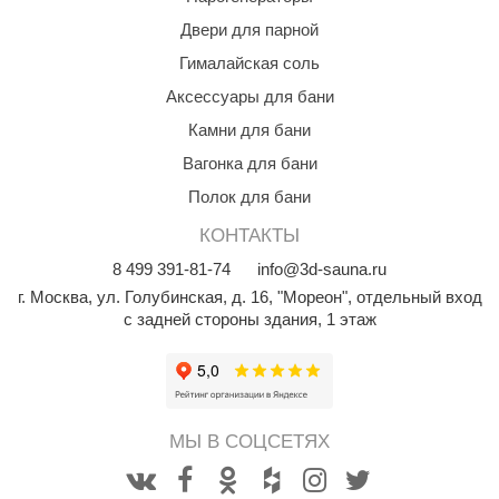
КЗ
Двери для парной
Гималайская соль
ерезка
Аксессуары для бани
улкан
Камни для бани
ефест
Вагонка для бани
рмак-Термо
Полок для бани
ройка
КОНТАКТЫ
8
499
391-81-74
info@3d-sauna.ru
ренеран
г. Москва
,
ул. Голубинская, д. 16, "Мореон", отдельный вход
rill’D
с задней стороны здания, 1 этаж
обросталь
зиСтим
арь-печи
МЫ В СОЦСЕТЯХ
волюция тепла