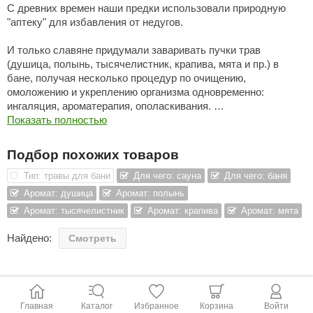
С древних времен наши предки использовали природную
"аптеку" для избавления от недугов.
ariitti
entwood
И только славяне придумали заваривать пучки трав
(душица, полынь, тысячелистник, крапива, мята и пр.) в
KI
бане, получая несколько процедур по очищению,
омоложению и укреплению организма одновременно:
ulikivi
ингаляция, ароматерапия, ополаскивания.
Показать полностью
ento
Выходили после бани, как заново рожденные.
ylo
Подбор похожих товаров
При Иване Грозном появились первые рукописные травники.
Тип: травы для бани
Для чего: сауна
Для чего: баня
lumenberg
Отсюда название этого сбора трав для бани.
Аромат: душица
Аромат: полынь
WDT
Аромат: тысячелистник
Аромат: крапива
Аромат: мята
UX ELEMENTS
Найдено:
Смотреть
edi
ygroMatik
Главная
Каталог
Избранное
Корзина
Войти
chiedel