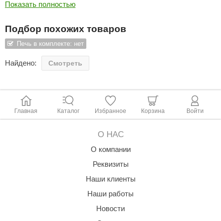
Показать полностью
Монтажные детали.
ariitti
Подбор похожих товаров
entwood
Печь в комплекте: нет
KI
Найдено:
Смотреть
ulikivi
ento
ylo
Главная
Каталог
Избранное
Корзина
Войти
lumenberg
О НАС
WDT
О компании
UX ELEMENTS
Реквизиты
Наши клиенты
edi
Наши работы
ygroMatik
Новости
chiedel