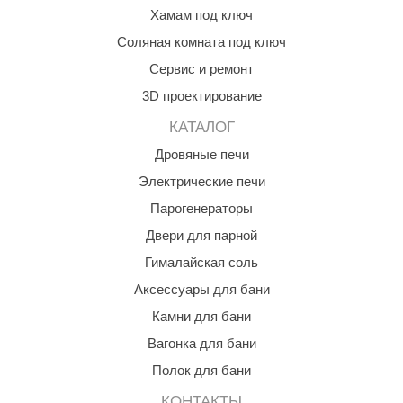
Хамам под ключ
aldus
Соляная комната под ключ
vimol
Сервис и ремонт
uramax
3D проектирование
LP
КАТАЛОГ
Дровяные печи
олитех
Электрические печи
amylle
Парогенераторы
arina
Двери для парной
MF
Гималайская соль
Аксессуары для бани
еплодар
Камни для бани
езувий
Вагонка для бани
нжкомцентр
Полок для бани
D SAUNA
КОНТАКТЫ