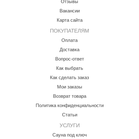
Отзывы
ANG’s
Вакансии
Карта сайта
asel
ПОКУПАТЕЛЯМ
usaterm
Оплата
raft
Доставка
ohol
Вопрос-ответ
entiotec
Как выбрать
Как сделать заказ
lover
Мои заказы
aestro Woods
Возврат товара
KOY
Политика конфиденциальности
c Light
Статьи
KERKES
УСЛУГИ
Сауна под ключ
roConHealth