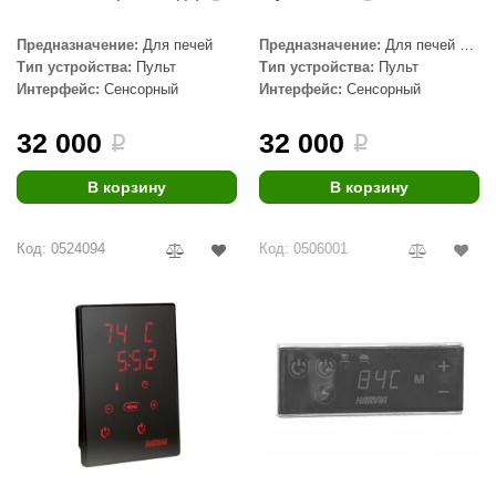
aldus
Предназначение:
Для печей
Предназначение:
Для печей с
парогенератором
Тип устройства:
Пульт
Тип устройства:
Пульт
vimol
Интерфейс:
Сенсорный
Интерфейс:
Сенсорный
uramax
32 000
32 000
i
i
LP
В корзину
В корзину
олитех
amylle
Код: 0524094
Код: 0506001
arina
MF
еплодар
езувий
нжкомцентр
D SAUNA