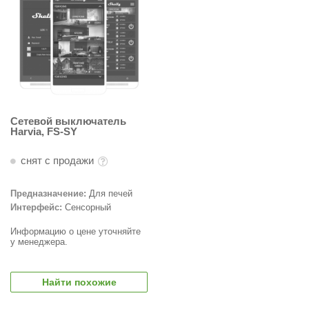
абантуй
кма
eplofom
LT
еникс
Сетевой выключатель
Harvia, FS-SY
eringer
снят с продажи
obiba
alc
Предназначение:
Для печей
Интерфейс:
Сенсорный
кспертСаун
Информацию о цене уточняйте
еста
у менеджера.
ukka Design
Найти похожие
icht 2000