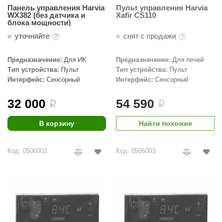
Панель управления Harvia
Пульт управления Harvia
КЗ
WX382 (без датчика и
Xafir CS110
блока мощности)
ерезка
уточняйте
снят с продажи
улкан
Предназначение:
Для ИК
Предназначение:
Для печей
ефест
Тип устройства:
Пульт
Тип устройства:
Пульт
Интерфейс:
Сенсорный
Интерфейс:
Сенсорный
рмак-Термо
32 000
54 590
ройка
i
i
ренеран
В корзину
Найти похожие
rill’D
Код: 0506002
Код: 0506003
обросталь
зиСтим
арь-печи
волюция тепла