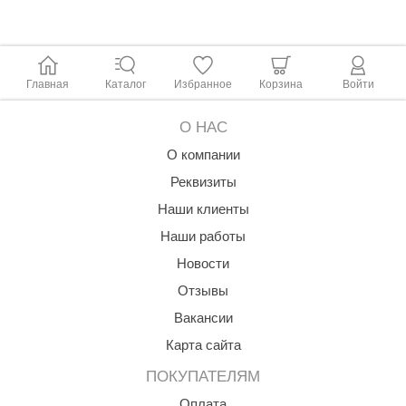
R. KERN
turm
PEKO
Главная
Каталог
Избранное
Корзина
Войти
-Snow
О НАС
OLO
О компании
romawolke
Реквизиты
Наши клиенты
тна
Наши работы
SNOOKER
Новости
remier
Отзывы
orelli
Вакансии
ikkurila
Карта сайта
ПОКУПАТЕЛЯМ
lcon
Оплата