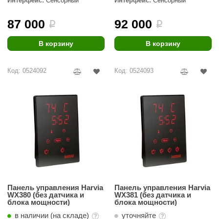
Интерфейс:
Сенсорный
Интерфейс:
Сенсорный
ANG’s
87 000
92 000
i
i
asel
В корзину
В корзину
usaterm
raft
Код: 0524092
Код: 0524093
ohol
entiotec
lover
aestro Woods
KOY
c Light
Панель управления Harvia
Панель управления Harvia
WX380 (без датчика и
WX381 (без датчика и
KERKES
блока мощности)
блока мощности)
roConHealth
в наличии (на складе)
уточняйте