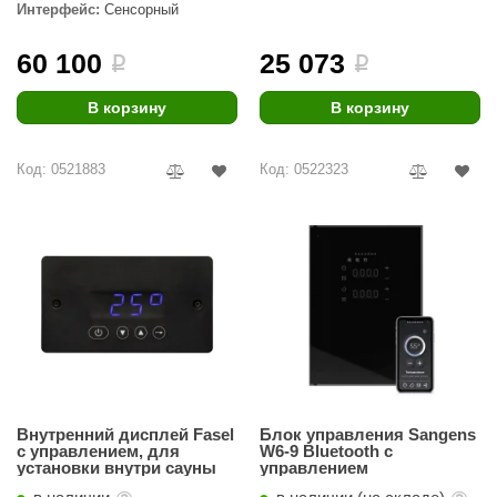
Интерфейс:
Сенсорный
Руса, Премьера
60 100
25 073
i
i
В корзину
В корзину
Код: 0521883
Код: 0522323
Внутренний дисплей Fasel
Блок управления Sangens
c управлением, для
W6-9 Bluetooth с
установки внутри сауны
управлением