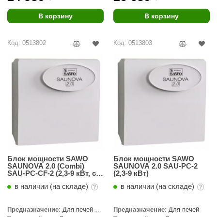
ANG’s
В корзину
В корзину
asel
Код: 0513802
Код: 0513803
usaterm
raft
ohol
entiotec
lover
aestro Woods
KOY
Блок мощности SAWO
Блок мощности SAWO
SAUNOVA 2.0 (Combi)
SAUNOVA 2.0 SAU-PC-2
SAU-PC-CF-2 (2,3-9 кВт, с
(2,3-9 кВт)
c Light
управлением
в наличии (на складе)
в наличии (на складе)
вентиляцией)
KERKES
Предназначение:
Для печей с
Предназначение:
Для печей
roConHealth
парогенератором