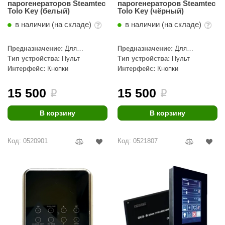
парогенераторов Steamtec
парогенераторов Steamtec
Tolo Key (белый)
Tolo Key (чёрный)
в наличии (на складе)
в наличии (на складе)
Предназначение:
Для
Предназначение:
Для
парогенератора
парогенератора
Тип устройства:
Пульт
Тип устройства:
Пульт
Интерфейс:
Кнопки
Интерфейс:
Кнопки
15 500
15 500
i
i
В корзину
В корзину
Код: 0520901
Код: 0521807