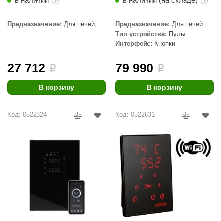
в наличии
в наличии (на складе)
Предназначение:
Для печей,
Предназначение:
Для печей
Для печей с парогенератором,
Тип устройства:
Пульт
Для светотерапии
Интерфейс:
Кнопки
27 712
79 990
i
i
В корзину
В корзину
Код: 0522324
Код: 0522631