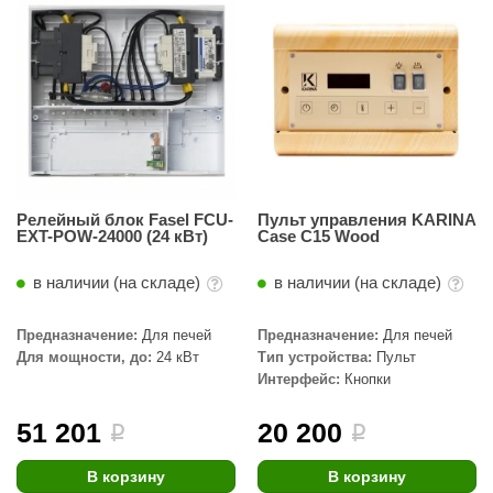
R. KERN
turm
PEKO
-Snow
OLO
romawolke
Релейный блок Fasel FCU-
Пульт управления KARINA
EXT-POW-24000 (24 кВт)
Case C15 Wood
тна
в наличии (на складе)
в наличии (на складе)
SNOOKER
Предназначение:
Для печей
Предназначение:
Для печей
remier
Для мощности, до:
24 кВт
Тип устройства:
Пульт
orelli
Интерфейс:
Кнопки
ikkurila
51 201
20 200
i
i
lcon
В корзину
В корзину