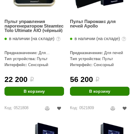
Пульт управления
Пульт Паромакс для
парогенератором Steamtec
печей Apollo
Tolo Ultimate AIO (чёрный)
в наличии (на складе)
в наличии (на складе)
Предназначение:
Для
Предназначение:
Для печей
парогенератора
Тип устройства:
Пульт
Тип устройства:
Пульт
Интерфейс:
Сенсорный
Интерфейс:
Сенсорный
22 200
56 200
i
i
В корзину
В корзину
Код: 0521808
Код: 0521809