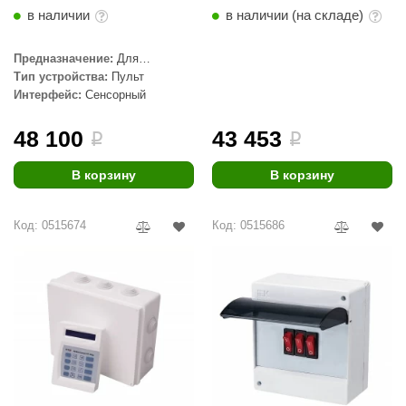
в наличии
в наличии (на складе)
КЗ
ерезка
Предназначение:
Для
парогенератора
Тип устройства:
Пульт
улкан
Интерфейс:
Сенсорный
ефест
48 100
43 453
i
i
рмак-Термо
В корзину
В корзину
ройка
ренеран
Код: 0515674
Код: 0515686
rill’D
обросталь
зиСтим
арь-печи
волюция тепла