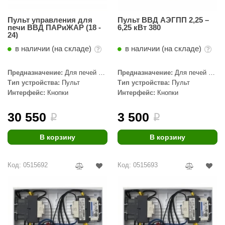
орнадо
Пульт управления для
Пульт ВВД АЭГПП 2,25 –
печи ВВД ПАРиЖАР (18 -
6,25 кВт 380
гненный камень
24)
еплый камень
в наличии (на складе)
в наличии (на складе)
оссия
Предназначение:
Для печей с
Предназначение:
Для печей с
парогенератором, ПАРиЖАР
парогенератором, АЭГПП
Тип устройства:
Пульт
Тип устройства:
Пульт
эровита
Интерфейс:
Кнопки
Интерфейс:
Кнопки
МТ
30 550
3 500
i
i
АР-ecology
В корзину
В корзину
СОМ
остёр
Код: 0515692
Код: 0515693
НЕРГОРЕСУРС
coLife
oodson