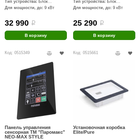
Тип устройства:
Блок
Тип устройства:
Блок
мощности
мощности
Для мощности, до:
9 кВт
Для мощности, до:
9 кВт
aldus
vimol
32 990
25 290
i
i
uramax
В корзину
В корзину
LP
Код: 0515349
Код: 0515661
олитех
amylle
arina
MF
еплодар
езувий
нжкомцентр
Панель управления
Установочная коробка
сенсорная ТМ "Паромакс"
Elite/Pure
D SAUNA
NEO-MAX STYLE