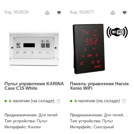
урция
Код: 0518220
Код: 0520077
елсот
ABA
MAGNUM
арвара
SAUNABOARD
ermomuros
ovali
Пульт управления KARINA
Панель управления Harvia
Case C15 White
Xenio WiFi
lia
в наличии (на складе)
в наличии (на складе)
eya Sauna
inn icon
Предназначение:
Для печей
Предназначение:
Для печей,
Для печей с парогенератором,
Тип устройства:
Пульт
Тип устройства:
Пульт
азмахайка
WiFi
Интерфейс:
Кнопки
Интерфейс:
Сенсорный