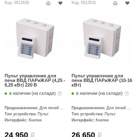
Код: 0513530
Код: 0513531
ariitti
entwood
KI
ulikivi
ento
ylo
Пульт управления для
Пульт управления для
lumenberg
печи ВВД ПАРиЖАР (4,25 -
печи ВВД ПАРиЖАР (10-16
6,25 кВт) 220 В
кВт)
WDT
в наличии (на складе)
в наличии (на складе)
UX ELEMENTS
Предназначение:
Для печей с
Предназначение:
Для печей с
edi
парогенератором, ПАРиЖАР
парогенератором, ПАРиЖАР
Тип устройства:
Пульт
Тип устройства:
Пульт
Интерфейс:
Кнопки
Интерфейс:
Кнопки
ygroMatik
24 950
26 650
i
i
chiedel