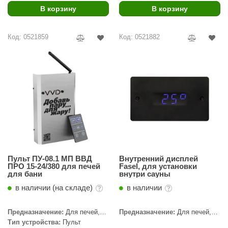
В корзину
В корзину
Код: 0521859
Код: 0521882
Пульт ПУ-08.1 МП ВВД
Внутренний дисплей
ПРО 15-24/380 для печей
Fasel, для установки
для бани
внутри сауны
в наличии (на складе)
в наличии
Предназначение:
Для печей,
Предназначение:
Для печей,
Для печей с парогенератором,
Для печей с парогенератором,
Тип устройства:
Пульт
АЭГПП, ПАРиЖАР, Премьера
Для светотерапии