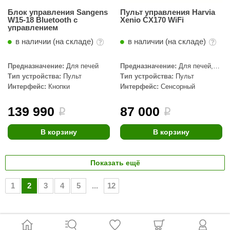
Блок управления Sangens
Пульт управления Harvia
W15-18 Bluetooth с
Xenio CX170 WiFi
управлением
в наличии (на складе)
в наличии (на складе)
Предназначение:
Для печей
Предназначение:
Для печей,
WiFi
Тип устройства:
Пульт
Тип устройства:
Пульт
Интерфейс:
Кнопки
Интерфейс:
Сенсорный
139 990
87 000
i
i
В корзину
В корзину
Показать ещё
1
2
3
4
5
...
12