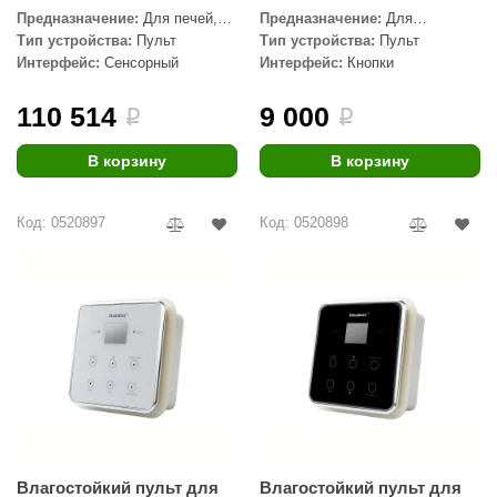
Предназначение:
Для печей,
Предназначение:
Для
Для парогенератора, Для печей
парогенератора
Тип устройства:
Пульт
Тип устройства:
Пульт
с парогенератором, WiFi
Интерфейс:
Сенсорный
Интерфейс:
Кнопки
110 514
9 000
i
i
В корзину
В корзину
Код: 0520897
Код: 0520898
Влагостойкий пульт для
Влагостойкий пульт для