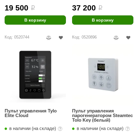
EDMUNDAS
19 500
37 200
i
i
ikkarien
В корзину
В корзину
Код: 0520744
Код: 0520896
Пульт управления Tylo
Пульт управления
Elite Cloud
парогенератором Steamtec
Tolo Key (белый)
в наличии (на складе)
в наличии (на складе)