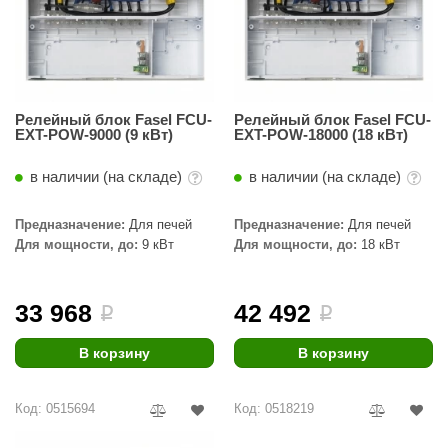
абантуй
кма
eplofom
Релейный блок Fasel FCU-
Релейный блок Fasel FCU-
LT
EXT-POW-9000 (9 кВт)
EXT-POW-18000 (18 кВт)
еникс
в наличии (на складе)
в наличии (на складе)
eringer
Предназначение:
Для печей
Предназначение:
Для печей
obiba
Для мощности, до:
9 кВт
Для мощности, до:
18 кВт
alc
33 968
42 492
кспертСаун
i
i
еста
В корзину
В корзину
ukka Design
Код: 0515694
Код: 0518219
icht 2000