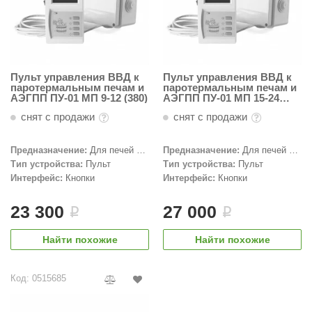
орнадо
гненный камень
еплый камень
Пульт управления ВВД к
Пульт управления ВВД к
паротермальным печам и
паротермальным печам и
оссия
АЭГПП ПУ-01 МП 9-12 (380)
АЭГПП ПУ-01 МП 15-24
(380)
эровита
снят с продажи
снят с продажи
МТ
Предназначение:
Для печей с
Предназначение:
Для печей с
парогенератором
парогенератором
Тип устройства:
Пульт
Тип устройства:
Пульт
АР-ecology
Интерфейс:
Кнопки
Интерфейс:
Кнопки
СОМ
23 300
27 000
i
i
остёр
Найти похожие
Найти похожие
НЕРГОРЕСУРС
coLife
Код: 0515685
oodson