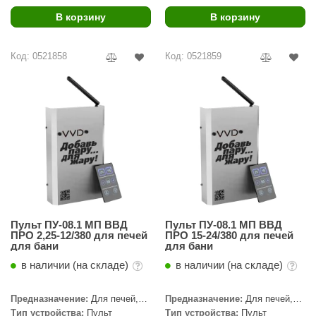
В корзину
В корзину
ariitti
entwood
Код: 0521858
Код: 0521859
KI
ulikivi
ento
ylo
lumenberg
WDT
Пульт ПУ-08.1 МП ВВД
Пульт ПУ-08.1 МП ВВД
UX ELEMENTS
ПРО 2,25-12/380 для печей
ПРО 15-24/380 для печей
для бани
для бани
edi
в наличии (на складе)
в наличии (на складе)
ygroMatik
Предназначение:
Для печей,
Предназначение:
Для печей,
Для печей с парогенератором,
Для печей с парогенератором,
chiedel
Тип устройства:
Пульт
Тип устройства:
Пульт