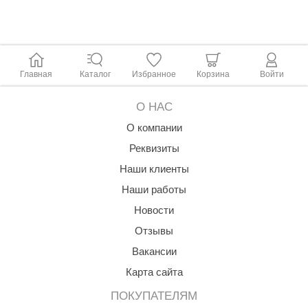
R. KERN
turm
PEKO
Главная
Каталог
Избранное
Корзина
Войти
-Snow
О НАС
OLO
О компании
romawolke
Реквизиты
тна
Наши клиенты
SNOOKER
Наши работы
Новости
remier
Отзывы
orelli
Вакансии
ikkurila
Карта сайта
lcon
ПОКУПАТЕЛЯМ