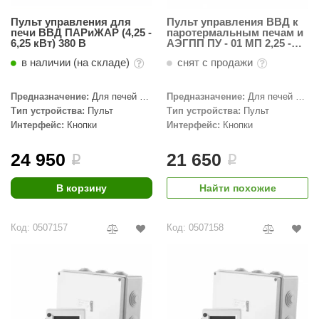
КЗ
Пульт управления для
Пульт управления ВВД к
печи ВВД ПАРиЖАР (4,25 -
паротермальным печам и
ерезка
6,25 кВт) 380 В
АЭГПП ПУ - 01 МП 2,25 -
6,25(220)
в наличии (на складе)
снят с продажи
улкан
ефест
Предназначение:
Для печей с
Предназначение:
Для печей с
парогенератором, ПАРиЖАР
парогенератором
Тип устройства:
Пульт
Тип устройства:
Пульт
рмак-Термо
Интерфейс:
Кнопки
Интерфейс:
Кнопки
ройка
24 950
21 650
i
i
ренеран
В корзину
Найти похожие
rill’D
обросталь
Код: 0507157
Код: 0507158
зиСтим
арь-печи
волюция тепла