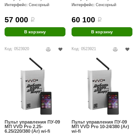
АЭГПП, ПАРиЖАР, Премьера
АЭГПП, ПАРиЖАР, Премьера
Интерфейс:
Сенсорный
Интерфейс:
Сенсорный
Руса, Премьера
Руса, Премьера
ANG’s
57 000
60 100
i
i
asel
usaterm
В корзину
В корзину
raft
Код: 0523920
Код: 0523921
ohol
entiotec
lover
aestro Woods
KOY
c Light
Пульт управления ПУ-09
Пульт управления ПУ-09
KERKES
МП VVD Pro 2.25-
МП VVD Pro 10-24/380 (Ar)
6.25/220/380 (Ar) wi-fi
wi-fi
roConHealth