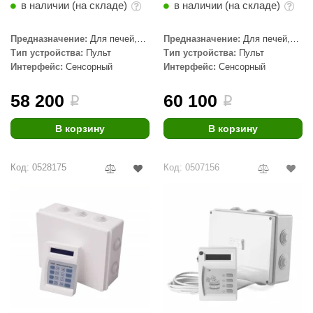
в наличии (на складе)
в наличии (на складе)
aldus
Предназначение:
Для печей,
Предназначение:
Для печей,
vimol
Для печей с парогенератором,
Для печей с парогенератором,
Тип устройства:
Пульт
Тип устройства:
Пульт
ПАРиЖАР
ПАРиЖАР
Интерфейс:
Сенсорный
Интерфейс:
Сенсорный
uramax
LP
58 200
60 100
i
i
олитех
В корзину
В корзину
amylle
Код: 0528175
Код: 0507156
arina
MF
еплодар
езувий
нжкомцентр
D SAUNA