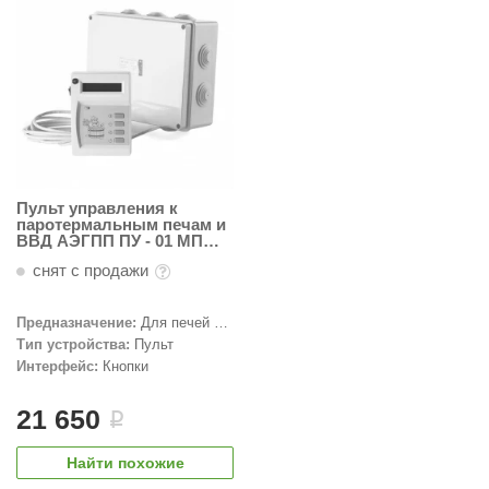
абантуй
кма
eplofom
LT
еникс
Пульт управления к
eringer
паротермальным печам и
ВВД АЭГПП ПУ - 01 МП
2,25 - 6,25(380)
obiba
снят с продажи
alc
Предназначение:
Для печей с
кспертСаун
парогенератором
Тип устройства:
Пульт
Интерфейс:
Кнопки
еста
21 650
i
ukka Design
icht 2000
Найти похожие