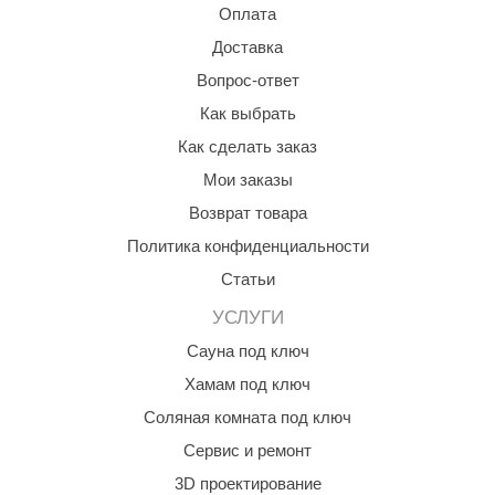
урция
Оплата
Доставка
елсот
Вопрос-ответ
ABA
Как выбрать
MAGNUM
Как сделать заказ
арвара
Мои заказы
SAUNABOARD
Возврат товара
Политика конфиденциальности
ermomuros
Статьи
ovali
УСЛУГИ
lia
Сауна под ключ
eya Sauna
Хамам под ключ
inn icon
Соляная комната под ключ
Сервис и ремонт
азмахайка
3D проектирование