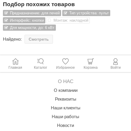
Подбор похожих товаров
ariitti
Предназначение: для печей
Тип устройства: пульт
Интерфейс: кнопки
Монтаж: накладной
entwood
Для мощности, до: 6 кВт
KI
Найдено:
Смотреть
ulikivi
ento
ylo
Главная
Каталог
Избранное
Корзина
Войти
lumenberg
О НАС
WDT
О компании
UX ELEMENTS
Реквизиты
edi
Наши клиенты
Наши работы
ygroMatik
Новости
chiedel