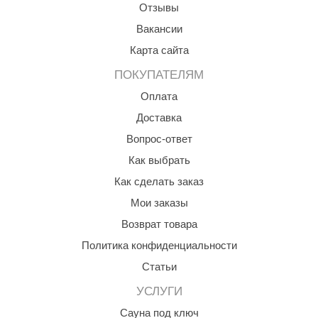
Отзывы
ANG’s
Вакансии
asel
Карта сайта
usaterm
ПОКУПАТЕЛЯМ
Оплата
raft
Доставка
ohol
Вопрос-ответ
entiotec
Как выбрать
lover
Как сделать заказ
Мои заказы
aestro Woods
Возврат товара
KOY
Политика конфиденциальности
c Light
Статьи
KERKES
УСЛУГИ
roConHealth
Сауна под ключ