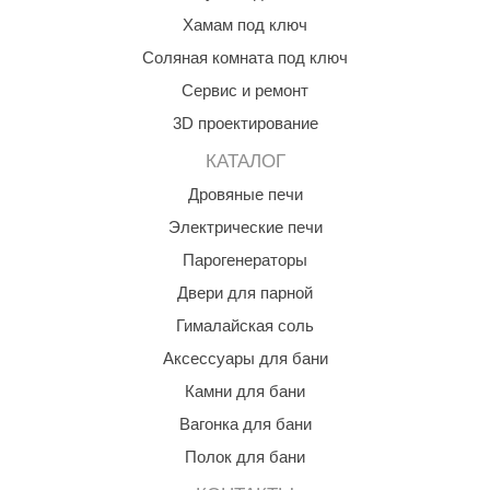
Хамам под ключ
aldus
Соляная комната под ключ
vimol
Сервис и ремонт
uramax
3D проектирование
LP
КАТАЛОГ
олитех
Дровяные печи
Электрические печи
amylle
Парогенераторы
arina
Двери для парной
MF
Гималайская соль
еплодар
Аксессуары для бани
Камни для бани
езувий
Вагонка для бани
нжкомцентр
Полок для бани
D SAUNA