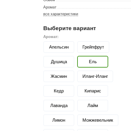
Сталь-Мастер
Аромат
Банные штучки
все характеристики
CeruttiSpa
Выберите вариант
Suokka
Аромат:
ика
Русский дух
Апельсин
Грейпфрут
Карельские легенды
Душица
Ель
Cariitti
Rento
Жасмин
Иланг-Иланг
LUX ELEMENTS
Кедр
Кипарис
LANG’s
Rohol
Лаванда
Лайм
ods
KOY
Лимон
Можжевельник
h
Baldus