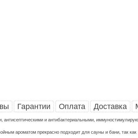
Premier
Турция
Варвара
Olia
EDMUNDAS
вы
Гарантии
Оплата
Доставка
и, антисептическими и антибактериальными, иммуностимулиру
ным ароматом прекрасно подходит для сауны и бани, так как в