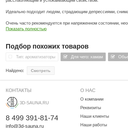
расслабляющим и успокаивающим свойством.
Идеально подходит людям, страдающим депрессиями, снима
Очень часто рекомендуется при напряженном состоянии, нео
Показать полностью
Великолепное бактерицидное и противовоспалительное сред
Подбор похожих товаров
Еловое масло усиливает внутреннюю защиту организма и ст
Тип: ароматизаторы
Для чего: хамам
Обье
Снимает депрессивные проявления, успокаивает, быстро уст
одиночества и потерянности.
Найдено:
Смотреть
Состав:
Вода, 100% натуральное масло ели, эмульгатор PEG 40.
КОНТАКТЫ
О НАС
О компании
3D-SAUNA.RU
Реквизиты
8
499
391-81-74
Наши клиенты
Наши работы
info@3d-sauna.ru