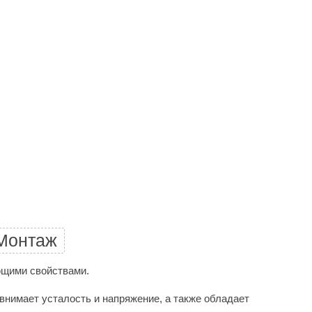
Morelli
Делсот
SAUNABOARD
Keya Sauna
Nikkarien
Монтаж
ющими свойствами.
нимает усталость и напряжение, а также обладает