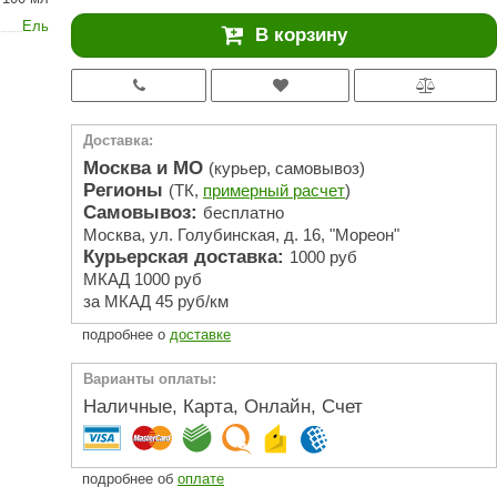
АРТА
Ель
В корзину
212F
Sangens
Fischer
Доставка:
RAINZ
Москва и МО
(курьер, самовывоз)
Регионы
(ТК,
примерный расчет
)
PolarSpa
Самовывоз:
бесплатно
Москва, ул. Голубинская, д. 16, "Мореон"
Bentwood
Курьерская доставка:
1000 руб
Tylo
МКАД 1000 руб
за МКАД 45 руб/км
Wedi
подробнее о
доставке
Fasel
Варианты оплаты:
Sentiotec
Наличные, Карта, Онлайн, Счет
Ec Light
Kvimol
подробнее об
оплате