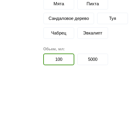
Мята
Политех
Пихта
Теплодар
Сандаловое дерево
Туя
НКЗ
Чабрец
Эвкалипт
Ермак-Термо
Добросталь
Обьем, мл:
епла
Торнадо
100
5000
Аэровита
Костёр
Сабантуй
Феникс
ЭкспертСаун
DR. KERN
KOLO