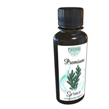
SPA-Технология
Lacoform
Иди в Баню
Composit
Двери для сауны
Spitzner
Baneum
Аксессуары
Mondex
ASTON
Ароматерапия
Black Banya
Баня Орган
Комплектующие и запчасти
MORZH
IDABIO
TechHolland
Helo
Гималайская соль
IKI
Tulikivi
Аудио/Акустика
Blumenberg
WDT
Освещение
HygroMatik
Schiedel
Kusaterm
Craft
Дерево для бани
Klover
Maestro Wo
Плитка из камня
KERKES
ProConHealt