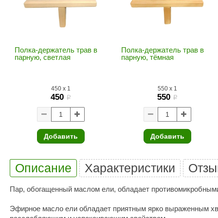
SPA & WELLNESS
Этна
SNOOKER
Для дома и дачи
Tikkurila
Elcon
TABA
MAGNUM
Акции и скидки
Полка-держатель трав в
Полка-держатель трав в
парную, светлая
парную, тёмная
Termomuros
Covali
Finn icon
Размахайка
450
x
1
550
x
1
450
550
i
i
Добавить
Добавить
Описание
Характеристики
Отзы
Пар, обогащенный маслом ели, обладает противомикробным
Эфирное масло ели обладает приятным ярко выраженным хвой