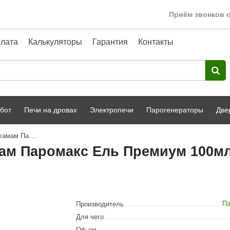
Приём звонков с
лата
Калькуляторы
Гарантия
Контакты
бот
Печи на дровах
Электропечи
Парогенераторы
Две
Пробник ароматизатора для хамам Паромакс Ель Премиум 100мл
Harvia
парной
Турецкая баня
мам Паромакс Ель Премиум 100м
HENKI
ный фасад
Сервис
Сила Алтая
Karhu
Па
Производитель
A-Panel
Для чего
Обьем