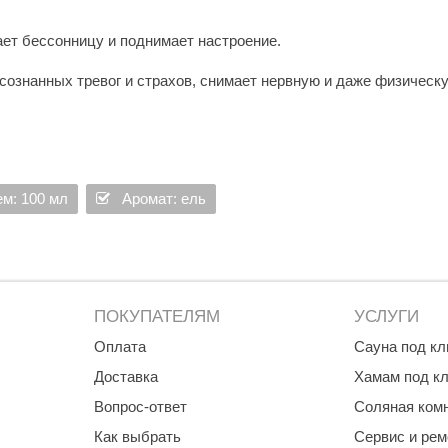
ет бессонницу и поднимает настроение.
сознанных тревог и страхов, снимает нервную и даже физическ
ство, хорошо очищает воздух.
имулирует обмен веществ, восстанавливая способность саморе
м: 100 мл
Аромат: ель
раняет нервозность и напряжение, является идеальным средств
ПОКУПАТЕЛЯМ
УСЛУГИ
Оплата
Сауна под к
Доставка
Хамам под к
Вопрос-ответ
Соляная ком
Как выбрать
Сервис и рем