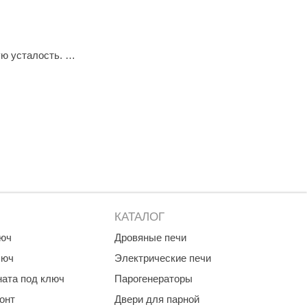
ую усталость.
гуляции и противостояния инфекциям.
ом для поднятия настроения, устранения чувства
КАТАЛОГ
люч
Дровяные печи
люч
Электрические печи
ната под ключ
Парогенераторы
онт
Двери для парной