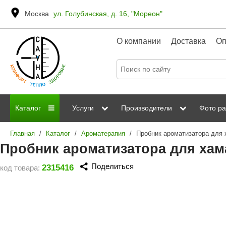
Москва
ул. Голубинская, д. 16, "Мореон"
О компании
Доставка
Оп
Каталог
Услуги
Производители
Фото ра
Главная
/
Каталог
/
Ароматерапия
/
Дровяные печи
Паромакс
Steamtec
Сауны
Отделка 
Пробник ароматизатора для ха
Электрические печи
Grandis
Born
ИК сауны
Стеклян
Поделиться
2315416
код товара:
Kastor
Sawo
Парогенераторы
Невотон
Kaledo
Пульты управления
Steam and Water
Эверест
Камни для печей