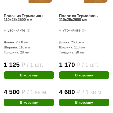
ariitti
Полок из Термолипы
Полок из Термолипы
entwood
110х28х2500 мм
110х28х2600 мм
KI
уточняйте
уточняйте
ulikivi
Длина:
2500 мм
Длина:
2600 мм
ento
Ширина:
110 мм
Ширина:
110 мм
Толщина:
28 мм
Толщина:
28 мм
ylo
1 125
1 170
/ 1 шт.
/ 1 шт.
i
i
lumenberg
WDT
В корзину
В корзину
UX ELEMENTS
4 500
4 680
/ 1 кв.м.
/ 1 кв.м.
i
i
edi
ygroMatik
В корзину
В корзину
chiedel