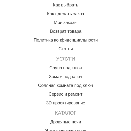
абантуй
Как выбрать
Как сделать заказ
кма
Мои заказы
eplofom
Возврат товара
LT
Политика конфиденциальности
еникс
Статьи
eringer
УСЛУГИ
Сауна под ключ
obiba
Хамам под ключ
alc
Соляная комната под ключ
кспертСаун
Сервис и ремонт
еста
3D проектирование
ukka Design
КАТАЛОГ
Дровяные печи
icht 2000
Электрические печи