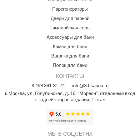
R. KERN
Парогенераторы
turm
Двери для парной
PEKO
Гималайская соль
Аксессуары для бани
-Snow
Камни для бани
OLO
Вагонка для бани
romawolke
Полок для бани
тна
КОНТАКТЫ
SNOOKER
8
499
391-81-74
info@3d-sauna.ru
г. Москва
,
ул. Голубинская, д. 16, "Мореон", отдельный вход
remier
с задней стороны здания, 1 этаж
orelli
ikkurila
lcon
МЫ В СОЦСЕТЯХ