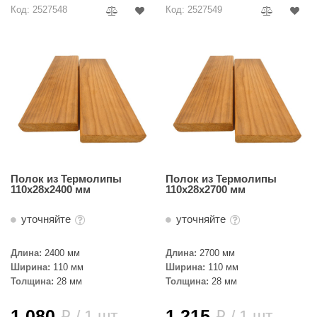
Код: 2527548
Код: 2527549
ANG’s
asel
usaterm
raft
ohol
entiotec
lover
Полок из Термолипы
Полок из Термолипы
110х28х2400 мм
110х28х2700 мм
aestro Woods
уточняйте
уточняйте
KOY
Длина:
2400 мм
Длина:
2700 мм
c Light
Ширина:
110 мм
Ширина:
110 мм
Толщина:
28 мм
Толщина:
28 мм
KERKES
roConHealth
1 080
1 215
/ 1 шт.
/ 1 шт.
i
i