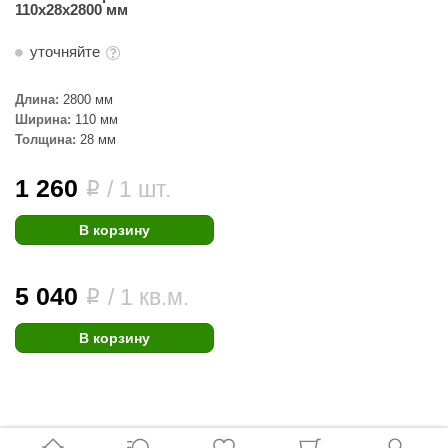
110х28х2800 мм
КЗ
уточняйте
ерезка
улкан
Длина:
2800 мм
Ширина:
110 мм
ефест
Толщина:
28 мм
рмак-Термо
1 260
/ 1 шт.
i
ройка
В корзину
ренеран
rill’D
5 040
/ 1 кв.м.
i
обросталь
В корзину
зиСтим
арь-печи
волюция тепла