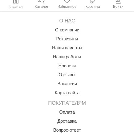
орнадо
Главная
Каталог
Избранное
Корзина
Войти
гненный камень
О НАС
еплый камень
О компании
оссия
Реквизиты
Наши клиенты
эровита
Наши работы
МТ
Новости
АР-ecology
Отзывы
СОМ
Вакансии
Карта сайта
остёр
ПОКУПАТЕЛЯМ
НЕРГОРЕСУРС
Оплата
coLife
Доставка
oodson
Вопрос-ответ