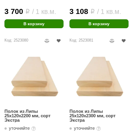
абантуй
3 700
3 108
/ 1 кв.м.
/ 1 кв.м.
i
i
кма
В корзину
В корзину
eplofom
LT
Код: 2523080
Код: 2523081
еникс
eringer
obiba
alc
кспертСаун
еста
Полок из Липы
Полок из Липы
ukka Design
25х120х2200 мм, сорт
25х120х2300 мм, сорт
Экстра
Экстра
icht 2000
уточняйте
уточняйте