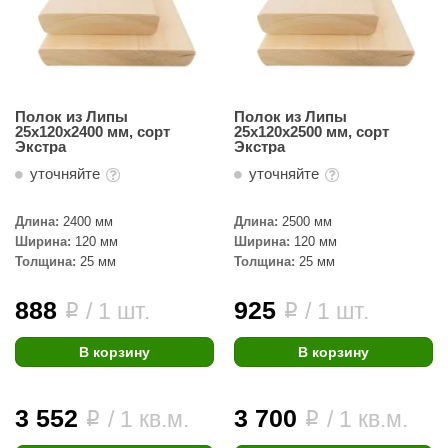
урция
елсот
ABA
Полок из Липы
Полок из Липы
MAGNUM
25х120х2400 мм, сорт
25х120х2500 мм, сорт
Экстра
Экстра
арвара
уточняйте
уточняйте
SAUNABOARD
Длина:
2400 мм
Длина:
2500 мм
ermomuros
Ширина:
120 мм
Ширина:
120 мм
Толщина:
25 мм
Толщина:
25 мм
ovali
lia
888
925
/ 1 шт.
/ 1 шт.
i
i
eya Sauna
В корзину
В корзину
inn icon
3 552
3 700
азмахайка
/ 1 кв.м.
/ 1 кв.м.
i
i