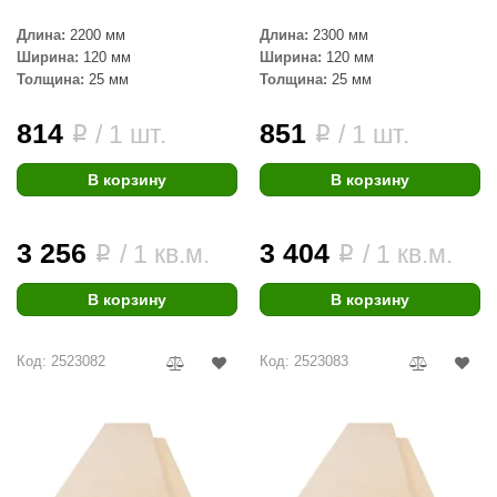
R. KERN
Длина:
2200 мм
Длина:
2300 мм
turm
Ширина:
120 мм
Ширина:
120 мм
Толщина:
25 мм
Толщина:
25 мм
PEKO
814
851
/ 1 шт.
/ 1 шт.
i
i
-Snow
OLO
В корзину
В корзину
romawolke
3 256
3 404
/ 1 кв.м.
/ 1 кв.м.
i
i
тна
SNOOKER
В корзину
В корзину
remier
Код: 2523082
Код: 2523083
orelli
ikkurila
lcon