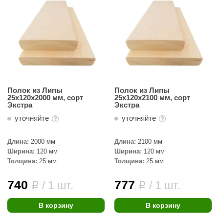
орнадо
гненный камень
еплый камень
оссия
эровита
Полок из Липы
Полок из Липы
25х120х2000 мм, сорт
25х120х2100 мм, сорт
МТ
Экстра
Экстра
АР-ecology
уточняйте
уточняйте
СОМ
Длина:
2000 мм
Длина:
2100 мм
Ширина:
120 мм
Ширина:
120 мм
остёр
Толщина:
25 мм
Толщина:
25 мм
НЕРГОРЕСУРС
740
777
/ 1 шт.
/ 1 шт.
i
i
coLife
В корзину
В корзину
oodson