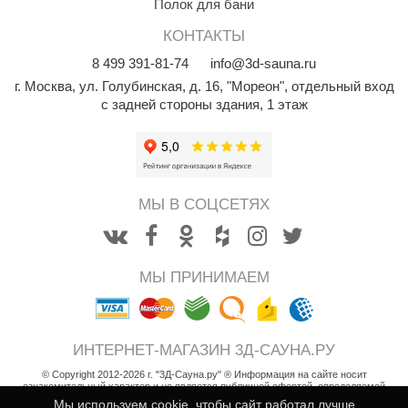
Полок для бани
КОНТАКТЫ
8
499
391-81-74
info@3d-sauna.ru
г. Москва
,
ул. Голубинская, д. 16, "Мореон", отдельный вход
с задней стороны здания, 1 этаж
МЫ В СОЦСЕТЯХ
МЫ ПРИНИМАЕМ
ИНТЕРНЕТ-МАГАЗИН 3Д-САУНА.РУ
© Copyright 2012-2026 г. "3Д-Сауна.ру" ® Информация на сайте носит
ознакомительный характер и не является публичной офертой, определяемой
положениями статьи 437 Гражданского кодекса РФ
Мы используем cookie, чтобы сайт работал лучше