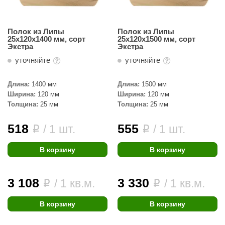
ariitti
Полок из Липы
Полок из Липы
entwood
25х120х1400 мм, сорт
25х120х1500 мм, сорт
Экстра
Экстра
KI
уточняйте
уточняйте
ulikivi
Длина:
1400 мм
Длина:
1500 мм
ento
Ширина:
120 мм
Ширина:
120 мм
Толщина:
25 мм
Толщина:
25 мм
ylo
518
555
/ 1 шт.
/ 1 шт.
i
i
lumenberg
WDT
В корзину
В корзину
UX ELEMENTS
3 108
3 330
/ 1 кв.м.
/ 1 кв.м.
i
i
edi
ygroMatik
В корзину
В корзину
chiedel