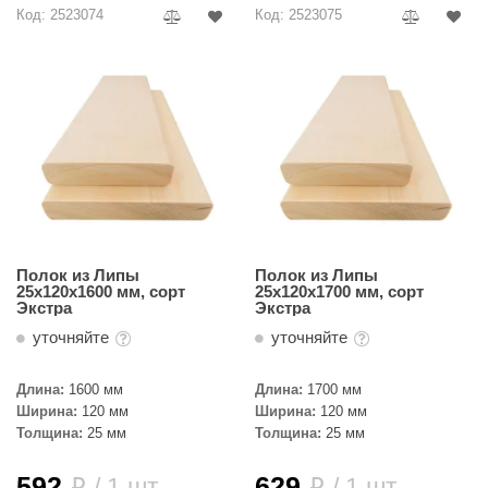
Код: 2523074
Код: 2523075
ANG’s
asel
usaterm
raft
ohol
entiotec
lover
Полок из Липы
Полок из Липы
25х120х1600 мм, сорт
25х120х1700 мм, сорт
Экстра
Экстра
aestro Woods
уточняйте
уточняйте
KOY
Длина:
1600 мм
Длина:
1700 мм
c Light
Ширина:
120 мм
Ширина:
120 мм
Толщина:
25 мм
Толщина:
25 мм
KERKES
roConHealth
592
629
/ 1 шт.
/ 1 шт.
i
i