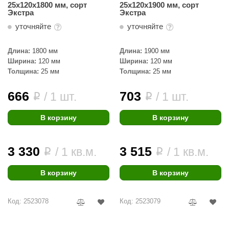
25х120х1800 мм, сорт
25х120х1900 мм, сорт
КЗ
Экстра
Экстра
уточняйте
уточняйте
ерезка
улкан
Длина:
1800 мм
Длина:
1900 мм
Ширина:
120 мм
Ширина:
120 мм
ефест
Толщина:
25 мм
Толщина:
25 мм
рмак-Термо
666
703
/ 1 шт.
/ 1 шт.
i
i
ройка
В корзину
В корзину
ренеран
rill’D
3 330
3 515
/ 1 кв.м.
/ 1 кв.м.
i
i
обросталь
В корзину
В корзину
зиСтим
арь-печи
Код: 2523078
Код: 2523079
волюция тепла