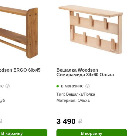
АРТА
212F
Sangens
Fischer
RAINZ
PolarSpa
Bentwood
odson ERGO 60х45
Вешалка Woodson
Семирамида 34х60 Ольха
Tylo
не
в магазине
Wedi
Тип:
Вешалка/Полка
Fasel
Дуб
Материал:
Ольха
Sentiotec
Ec Light
3 490
i
i
Kvimol
В корзину
В корзину