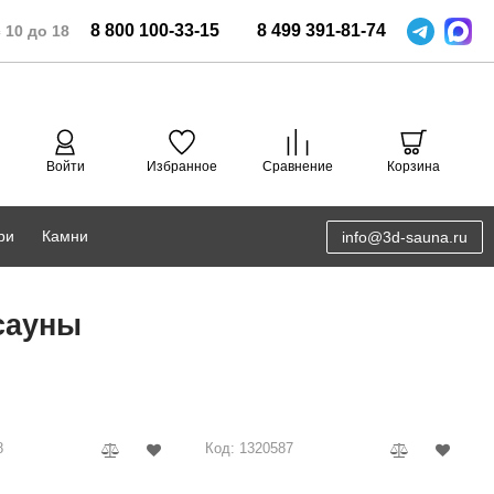
8
800
100-33-15
8
499
391-81-74
 10 до 18
Войти
Избранное
Сравнение
Корзина
ри
Камни
info@3d-sauna.ru
DoorWood
Соляная комната
сауны
Eos
3D проектирование
Anypool
PRO METALL
8
Код: 1320587
Руспанель