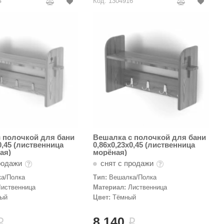
4
Код: 1304916
 полочкой для бани
Вешалка с полочкой для бани
0,45 (лиственница
0,86х0,23х0,45 (лиственница
ая)
морёная)
родажи
снят с продажи
а/Полка
Тип:
Вешалка/Полка
Лиственница
Материал:
Лиственница
лый
Цвет:
Тёмный
8 140
i
i