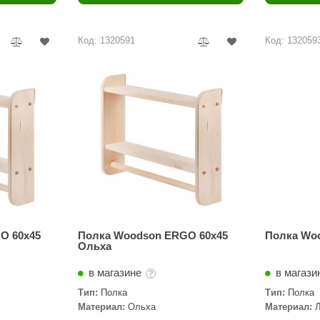
Политех
Теплодар
Код: 1320591
Код: 132059
НКЗ
Ермак-Термо
Добросталь
епла
Торнадо
Аэровита
Костёр
Сабантуй
Феникс
O 60х45
Полка Woodson ERGO 60х45
Полка Wo
Ольха
ЭкспертСаун
в магазине
в магази
DR. KERN
Тип:
Полка
Тип:
Полка
Материал:
Ольха
Материал:
KOLO