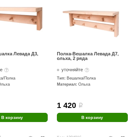
алка Левада Д3,
Полка-Вешалка Левада Д7,
ольха, 2 ряда
те
уточняйте
а/Полка
Тип:
Вешалка/Полка
Ольха
Материал:
Ольха
1 420
i
В корзину
В корзину