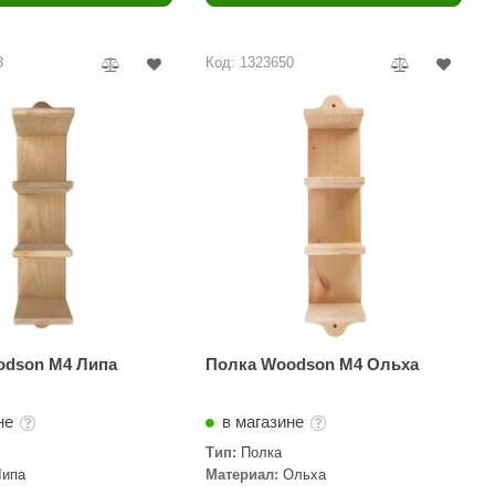
Camylle
Везувий
3
Код: 1323650
Березка
Тройка
ИзиСтим
Огненный камень
УМТ
ЭНЕРГОРЕСУРС
Акма
Feringer
odson M4 Липа
Полка Woodson M4 Ольха
Веста
не
в магазине
Sturm
Тип:
Полка
Липа
Материал:
Ольха
Aromawolke