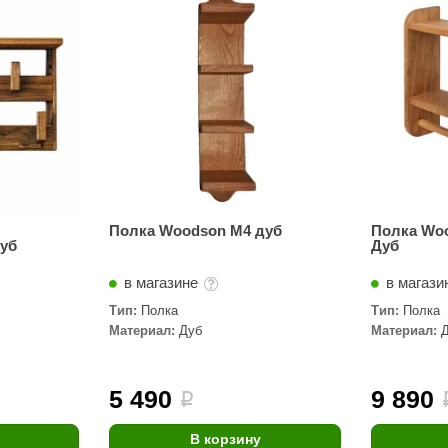
Сталь-Мастер
Банные штучки
CeruttiSpa
Suokka
ика
Русский дух
Карельские легенды
Cariitti
Полка Woodson M4 дуб
Полка Wo
уб
Дуб
Rento
в магазине
в магази
LUX ELEMENTS
Тип:
Полка
Тип:
Полка
LANG’s
Материал:
Дуб
Материал:
Rohol
ods
KOY
5 490
9 890
i
h
Baldus
В корзину