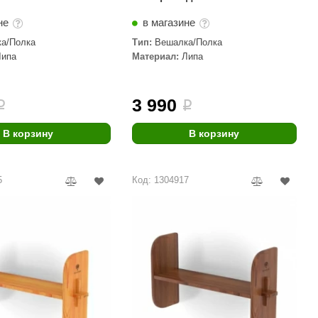
не
в магазине
а/Полка
Тип:
Вешалка/Полка
Липа
Материал:
Липа
3 990
i
i
В корзину
В корзину
5
Код: 1304917