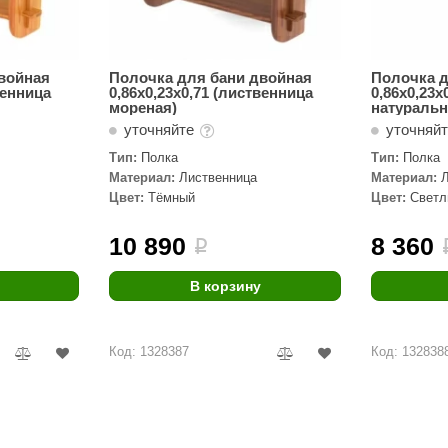
войная
Полочка для бани двойная
Полочка д
венница
0,86х0,23х0,71 (лиственница
0,86х0,23х
мореная)
натуральн
уточняйте
уточняй
Тип:
Полка
Тип:
Полка
Материал:
Лиственница
Материал:
Цвет:
Тёмный
Цвет:
Свет
10 890
8 360
i
В корзину
Код: 1328387
Код: 132838