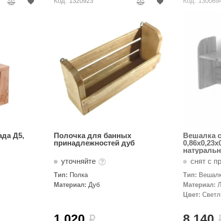
Код: 1320923
Код: 130069
да Д5,
Полочка для банных
Вешалка с
принадлежностей дуб
0,86х0,23х
натуральн
уточняйте
снят с п
Тип:
Полка
Тип:
Вешалк
Материал:
Дуб
Материал:
Цвет:
Свет
1 020
8 140
i