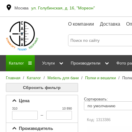
Москва
ул. Голубинская, д. 16, "Мореон"
О компании
Доставка
Оп
Каталог
Услуги
Производители
Фото ра
Главная
/
Каталог
/
Мебель для бани
/
Полки и вешалки
/
Полк
Дровяные печи
Паромакс
Steamtec
Сауны
Отделка 
Сбросить фильтр
Электрические печи
Grandis
Born
ИК сауны
Стеклян
Сортировать:
Цена
Kastor
Sawo
Парогенераторы
310
10 890
Невотон
Kaledo
–
Пульты управления
Код: 1313386
Steam and Water
Эверест
Производитель
Камни для печей