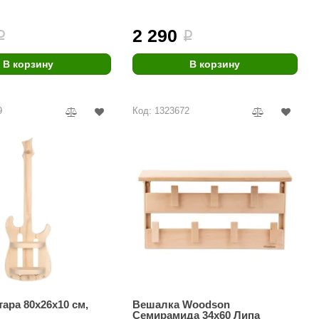
Morelli
2 290
i
i
Делсот
SAUNABOARD
В корзину
В корзину
Keya Sauna
9
Код: 1323672
Nikkarien
тара 80х26х10 см,
Вешалка Woodson
Семирамида 34х60 Липа