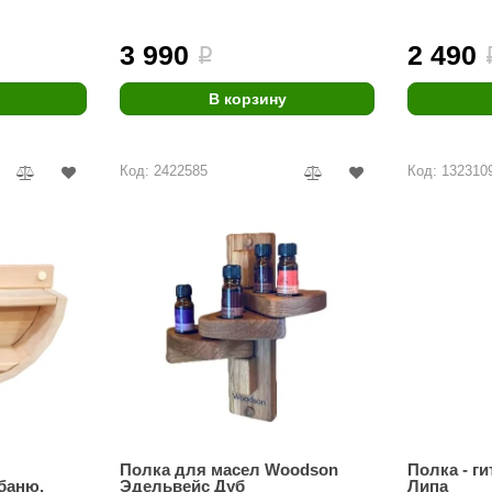
Premier
3 990
2 490
i
Турция
Варвара
В корзину
Olia
Код: 2422585
Код: 132310
EDMUNDAS
Полка для масел Woodson
Полка - ги
баню,
Эдельвейс Дуб
Липа