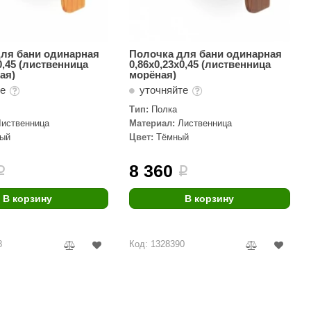
ля бани одинарная
Полочка для бани одинарная
0,45 (лиственница
0,86х0,23х0,45 (лиственница
ая)
морёная)
те
уточняйте
Тип:
Полка
Лиственница
Материал:
Лиственница
лый
Цвет:
Тёмный
8 360
i
i
В корзину
В корзину
8
Код: 1328390