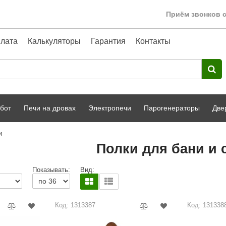
Приём звонков с
лата
Калькуляторы
Гарантия
Контакты
бот
Печи на дровах
Электропечи
Парогенераторы
Две
и
Harvia
парной
Турецкая баня
Полки для бани и 
HENKI
ный фасад
Сервис
Показывать:
Вид:
Сила Алтая
Karhu
Код: 1313387
Код: 131338
A-Panel