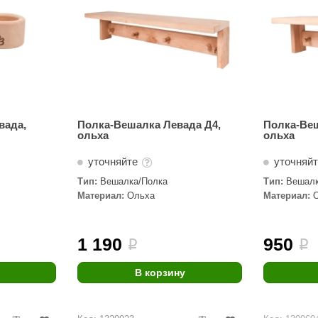
вада,
Полка-Вешалка Левада Д4,
Полка-Веш
ольха
ольха
уточняйте
уточняй
Тип:
Вешалка/Полка
Тип:
Вешалк
Материал:
Ольха
Материал:
1 190
950
i
i
В корзину