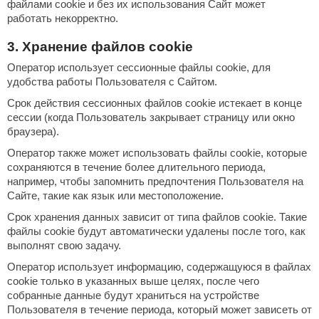
файлами cookie и без их использования Сайт может
орнадо
работать некорректно.
гненный камень
3. Хранение файлов cookie
еплый камень
Оператор использует сессионные файлы cookie, для
удобства работы Пользователя с Сайтом.
оссия
Срок действия сессионных файлов cookie истекает в конце
сессии (когда Пользователь закрывает страницу или окно
эровита
браузера).
МТ
Оператор также может использовать файлы cookie, которые
сохраняются в течение более длительного периода,
АР-ecology
например, чтобы запомнить предпочтения Пользователя на
Сайте, такие как язык или местоположение.
СОМ
Срок хранения данных зависит от типа файлов cookie. Такие
остёр
файлы cookie будут автоматически удалены после того, как
выполнят свою задачу.
НЕРГОРЕСУРС
Оператор использует информацию, содержащуюся в файлах
coLife
cookie только в указанных выше целях, после чего
собранные данные будут храниться на устройстве
oodson
Пользователя в течение периода, который может зависеть от