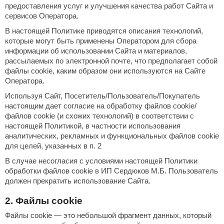
ASTON
Из змеевик
Показать
Сэндвич
На 2-х чело
предоставления услуг и улучшения качества работ Сайта и
Tylo
Для дома и дачи
Купели пр
Rento
ОБОРУД
Maestro 
НКЗ
Из тальком
Hukka De
Феникс
Политех
3D конст
На 1-го че
сервисов Оператора.
Широкие к
Дорожка
uokka
ДВЕРИ
Harvia
Из пироксе
Россия
Двери
Лежачие ф
Grandis
CeruttiSp
Глубокие к
Rento
Показать
Гефест
Дозирую
LANG’s
КАМНИ 
Акции и скидки
В настоящей Политике приводятся описания технологий,
Из талькох
Освещен
С толстым
Россия
ПАР-ecol
ischer
Ледоген
КЕДРОП
которые могут быть применены Оператором для сбора
АРТА
MORZH
Из жадеита
Bentwoo
Беседки
Производит
Karina
Курны
Снегоге
ШПОН П
информации об использовании Сайта и материалов,
Дровяные п
Steam an
Показать
Мебель
Краны
lack Banya
Blumenbe
Cariitti
Души вп
Костёр
рассылаемых по электронной почте, что предполагает собой
Электропеч
Шезлонг
Вентиля
Suokka
Флотари
файлы cookie, каким образом они используются на Сайте
Bentwoo
Россия
Качели
Born
Клей и к
аня Органика
Оператора.
Карельск
Сараи и 
Комплек
Производит
НКЗ
KOLO
Паромак
усский дух
Погреба
Аксессу
Используя Сайт, Посетитель/Пользователь/Покупатель
IDABIO
WDT
Эксперт
Инжкомц
Дистилл
Sangens
Аромати
настоящим дает согласие на обработку файлов cookie/
AINZ
Самова
ProConHe
файлов cookie (и схожих технологий) в соответствии с
PolarSpa
Сила Алт
HENKI
Чаши для
настоящей Политикой, в частности использования
Eos
MORZH
Woodson
Мангалы
Эверест
аналитических, рекламных и функциональных файлов cookie
Казаны
R-Snow
для целей, указанных в п. 2
212F
DABIO
Везувий
Грили
В случае несогласия с условиями настоящей Политики
Банные ш
Наборы 
арельские легенды
обработки файлов cookie в ИП Сердюков М.Б. Пользователь
ИК обогр
Grill’D
должен прекратить использование Сайта.
olarSpa
Maestro 
2. Файлы cookie
echHolland
Сабанту
Файлы cookie — это небольшой фрагмент данных, который
elo
Эверест