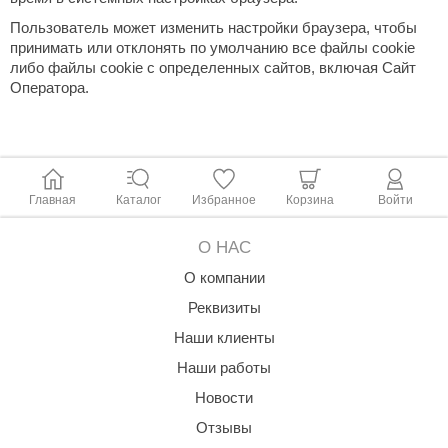
R. KERN
Пользователь может изменить настройки браузера, чтобы
turm
принимать или отклонять по умолчанию все файлы cookie
либо файлы cookie с определенных сайтов, включая Сайт
PEKO
Оператора.
-Snow
OLO
romawolke
Главная
Каталог
Избранное
Корзина
Войти
тна
О НАС
SNOOKER
О компании
remier
Реквизиты
Наши клиенты
orelli
Наши работы
ikkurila
Новости
lcon
Отзывы