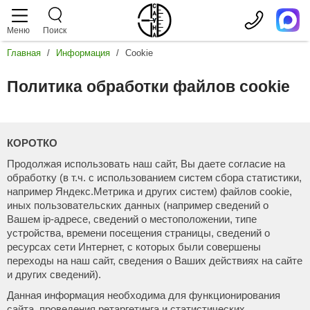
Меню
Поиск
Главная
/
Информация
/
Cookie
аталог
слуги
роизводители
Политика обработки файлов cookie
аромакс
Дровяные печи
Сауны
teamtec
Показать
Электрические печи
Отделка парной
arvia
Чугунные
КОРОТКО
Показать
Печи из 
Парогенераторы
Турецкая баня
oorWood
Продолжая использовать наш cайт, Вы даете согласие на
Печи в о
Мощность
обработку (в т.ч. с использованием систем сбора статистики,
Печи с б
randis
Показать
например Яндекс.Метрика и других систем) файлов cookie,
Пульты управления
Соляная комната
2 кВт
Печи с в
иных пользовательских данных (например сведений о
3 кВт
от 20 кВт.
Печи с з
orn
Вашем ip-адресе, сведений о местоположении, типе
Показать
4 кВт
18 кВт.
С пароген
Камни для печей
ИК сауны
устройства, времени посещения страницы, сведений о
4.5 кВт
15 кВт.
С теплооб
ENKI
Для пече
ресурсах сети Интернет, с которых были совершены
5 кВт
12 кВт.
С большой 
Показать
Для пар
Двери для сауны
Стеклянный фасад
переходы на наш сайт, сведения о Ваших действиях на сайте
6 кВт
os
9 кВт.
Печи под о
Для пече
и других сведений).
Жадеит
7 кВт
6 кВт.
Открытая к
Для инф
astor
Показать
Габбро-д
8 кВт
4,5 кВт.
Аксессуары
Сервис
Печь в сет
Данная информация необходима для функционирования
С WiFi
Талькохл
9 кВт
3 кВт.
Для финск
сайта, проведения ретаргетинга и статистических