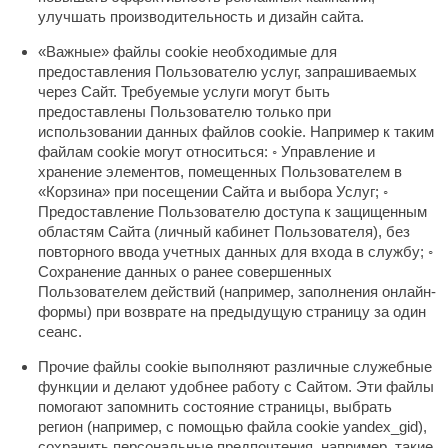
улучшать производительность и дизайн сайта.
aldus
«Важные» файлы cookie необходимые для
vimol
предоставления Пользователю услуг, запрашиваемых
через Сайт. Требуемые услуги могут быть
uramax
предоставлены Пользователю только при
использовании данных файлов cookie. Например к таким
LP
файлам cookie могут относиться: ◦ Управление и
хранение элементов, помещенных Пользователем в
олитех
«Корзина» при посещении Сайта и выбора Услуг; ◦
amylle
Предоставление Пользователю доступа к защищенным
областям Сайта (личный кабинет Пользователя), без
arina
повторного ввода учетных данных для входа в службу; ◦
Сохранение данных о ранее совершенных
MF
Пользователем действий (например, заполнения онлайн-
формы) при возврате на предыдущую страницу за один
еплодар
сеанс.
езувий
Прочие файлы cookie выполняют различные служебные
функции и делают удобнее работу с Сайтом. Эти файлы
нжкомцентр
помогают запомнить состояние страницы, выбрать
регион (например, с помощью файла cookie yandex_gid),
D SAUNA
сохранить персональные предпочтения, например, такие