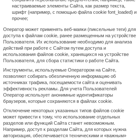
настраиваемые элементы Сайта, как размер текста,
КЗ
шрифт (например, с помощью файла cookie font_loaded) и
прочее;
ерезка
Оператор может применять веб-маяки (пиксельные теги) для
улкан
доступа к файлам cookie, ранее размещенным на устройстве
ефест
Пользователя. Их использование необходимо для анализа
действий при работе с Сайтом путем доступа и
рмак-Термо
использования файлов cookie, хранящихся на устройстве
Пользователя, для сбора статистики о работе Сайта.
ройка
Инструменты, используемые Оператором на Сайте,
позволяют собирать обезличенную информацию об
ренеран
источниках трафика, посещаемости сайта и оценивать
rill’D
эффективность рекламы. Для учета Пользователей
Оператор использует анонимные идентификаторы
обросталь
браузеров, которые сохраняются в файлах cookie.
Отключение некоторых указанных типов файлов cookie
зиСтим
может привести к тому, что использование отдельных
арь-печи
разделов или функций Сайта станет невозможным.
Например, доступ к разделам Сайта, для которых нужна
волюция тепла
авторизация, обеспечивается техническими и «важным»