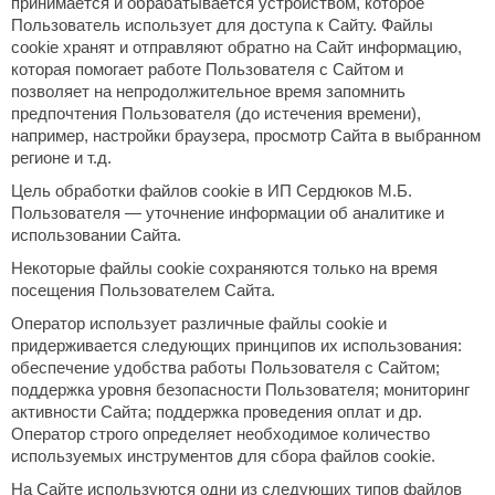
принимается и обрабатывается устройством, которое
Пользователь использует для доступа к Сайту. Файлы
ariitti
cookie хранят и отправляют обратно на Сайт информацию,
которая помогает работе Пользователя с Сайтом и
entwood
позволяет на непродолжительное время запомнить
предпочтения Пользователя (до истечения времени),
KI
например, настройки браузера, просмотр Сайта в выбранном
регионе и т.д.
ulikivi
Цель обработки файлов cookie в ИП Сердюков М.Б.
ento
Пользователя — уточнение информации об аналитике и
использовании Сайта.
ylo
Некоторые файлы cookie сохраняются только на время
lumenberg
посещения Пользователем Сайта.
Оператор использует различные файлы cookie и
WDT
придерживается следующих принципов их использования:
UX ELEMENTS
обеспечение удобства работы Пользователя с Сайтом;
поддержка уровня безопасности Пользователя; мониторинг
edi
активности Сайта; поддержка проведения оплат и др.
Оператор строго определяет необходимое количество
ygroMatik
используемых инструментов для сбора файлов cookie.
chiedel
На Сайте используются одни из следующих типов файлов