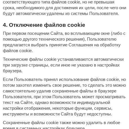
соответствующего типа файлов cookie, но не превышая
абантуй
срока, необходимого для достижения их цели, после чего они
будут автоматически удалены из системы Пользователя.
кма
4. Отключение файлов cookie
eplofom
При первом посещении Сайта, во всплывающем окне (либо с
LT
помощью другого технического решения), Пользователю
предлагается выбрать принятие Соглашения на обработку
еникс
файлов cookie.
eringer
Технические файлы cookie устанавливаются автоматически
при загрузке страницы, если иное не указано в настройках
obiba
браузера.
alc
Если Пользователь принял использование файлов cookie, но
потом захотел изменить свое решение, то сделать это можно
кспертСаун
самостоятельно удалив сохраненные файлы в браузере
Пользователя, при этом Пользователь может просматривать
еста
текст на Сайте, однако возможности индивидуальной
настройки отображения, некоторые функции, сервисы,
ukka Design
инструменты и возможности Сайта будут недоступны.
icht 2000
Сохраненные файлы cookie также можно удалить в любое
время в системных настройках браузера.