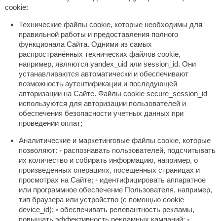
cookie:
ANG’s
Технические файлы cookie, которые необходимы для
asel
правильной работы и предоставления полного
функционала Сайта. Одними из самых
usaterm
распространённых технических файлов cookie,
например, являются yandex_uid или session_id. Они
raft
устанавливаются автоматически и обеспечивают
возможность аутентификации и последующей
ohol
авторизации на Сайте. Файлы сookie secure_session_id
используются для авторизации пользователей и
entiotec
обеспечения безопасности учетных данных при
проведении оплат;
lover
Аналитические и маркетинговые файлы cookie, которые
aestro Woods
позволяют: ◦ распознавать пользователей, подсчитывать
их количество и собирать информацию, например, о
KOY
произведенных операциях, посещенных страницах и
c Light
просмотрах на Сайте; ◦ идентифицировать аппаратное
или программное обеспечение Пользователя, например,
KERKES
тип браузера или устройство (с помощью cookie
device_id); ◦ обеспечивать релевантность рекламы,
roConHealth
повышать эффективность рекламных кампаний; ◦