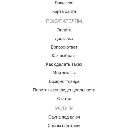
урция
Вакансии
Карта сайта
елсот
ПОКУПАТЕЛЯМ
ABA
Оплата
MAGNUM
Доставка
арвара
Вопрос-ответ
SAUNABOARD
Как выбрать
Как сделать заказ
ermomuros
Мои заказы
ovali
Возврат товара
lia
Политика конфиденциальности
eya Sauna
Статьи
inn icon
УСЛУГИ
Сауна под ключ
азмахайка
Хамам под ключ