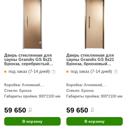
КЗ
ерезка
улкан
ефест
рмак-Термо
Дверь стеклянная для
Дверь стеклянная для
ройка
сауны Grandis GS 8x21
сауны Grandis GS 8x21
Бронза, серебристый
Бронза, бронзовый
профиль
профиль
ренеран
под заказ (7-14 дней)
под заказ (7-14 дней)
rill’D
Коробка:
Алюминий,
Коробка:
Алюминий,
Серебристый профиль
Бронзовый профиль
обросталь
Стекло:
Бронза
Стекло:
Бронза
Габариты проёма:
800*2100 мм
Габариты проёма:
800*2100 мм
зиСтим
59 650
59 650
i
i
арь-печи
В корзину
В корзину
волюция тепла