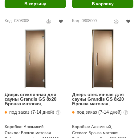
В корзину
В корзину
Код: 0808008
Код: 0808009
Дверь стеклянная для
Дверь стеклянная для
сауны Grandis GS 8x20
сауны Grandis GS 8x20
Бронза матовая,
Бронза матовая,
серебристый профиль
бронзовый профиль
под заказ (7-14 дней)
под заказ (7-14 дней)
Коробка:
Алюминий,
Коробка:
Алюминий,
Серебристый профиль
Бронзовый профиль
Стекло:
Бронза матовая
Стекло:
Бронза матовая