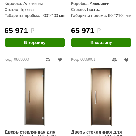
R. KERN
Коробка:
Алюминий,
Коробка:
Алюминий,
Серебристый профиль
Бронзовый профиль
Стекло:
Бронза
Стекло:
Бронза
turm
Габариты проёма:
900*2100 мм
Габариты проёма:
900*2100 мм
PEKO
65 971
65 971
i
i
-Snow
В корзину
В корзину
OLO
romawolke
Код: 0808000
Код: 0808001
тна
SNOOKER
remier
orelli
ikkurila
lcon
Дверь стеклянная для
Дверь стеклянная для