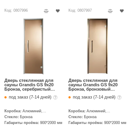
орнадо
Код: 0807996
Код: 0807997
гненный камень
еплый камень
оссия
эровита
МТ
АР-ecology
Дверь стеклянная для
Дверь стеклянная для
СОМ
сауны Grandis GS 9x20
сауны Grandis GS 9x20
Бронза, серебристый
Бронза, бронзовый
остёр
профиль
профиль
под заказ (7-14 дней)
под заказ (7-14 дней)
НЕРГОРЕСУРС
Коробка:
Алюминий,
Коробка:
Алюминий,
coLife
Серебристый профиль
Бронзовый профиль
Стекло:
Бронза
Стекло:
Бронза
Габариты проёма:
900*2000 мм
Габариты проёма:
900*2000 мм
oodson