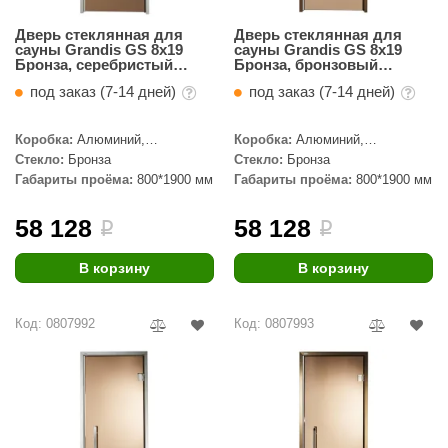
ANG’s
Дверь стеклянная для
Дверь стеклянная для
сауны Grandis GS 8x19
сауны Grandis GS 8x19
Бронза, серебристый
Бронза, бронзовый
asel
профиль
профиль
под заказ (7-14 дней)
под заказ (7-14 дней)
usaterm
Коробка:
Алюминий,
Коробка:
Алюминий,
raft
Серебристый профиль
Бронзовый профиль
Стекло:
Бронза
Стекло:
Бронза
ohol
Габариты проёма:
800*1900 мм
Габариты проёма:
800*1900 мм
entiotec
58 128
58 128
i
i
lover
В корзину
В корзину
aestro Woods
Код: 0807992
Код: 0807993
KOY
c Light
KERKES
roConHealth