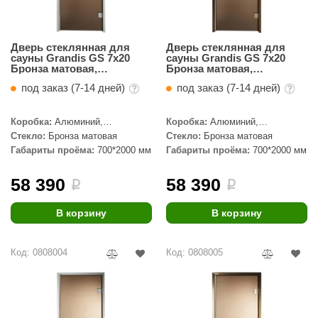
EDMUNDAS
ikkarien
Дверь стеклянная для
Дверь стеклянная для
сауны Grandis GS 7x20
сауны Grandis GS 7x20
Бронза матовая,
Бронза матовая,
серебристый профиль
бронзовый профиль
под заказ (7-14 дней)
под заказ (7-14 дней)
Коробка:
Алюминий,
Коробка:
Алюминий,
Серебристый профиль
Бронзовый профиль
Стекло:
Бронза матовая
Стекло:
Бронза матовая
Габариты проёма:
700*2000 мм
Габариты проёма:
700*2000 мм
58 390
58 390
i
i
В корзину
В корзину
Код: 0808004
Код: 0808005