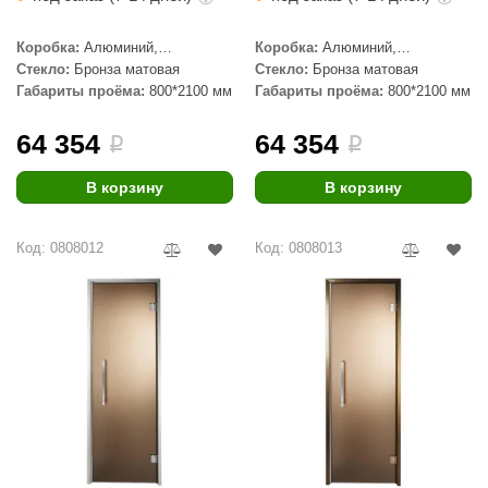
Коробка:
Алюминий,
Коробка:
Алюминий,
Серебристый профиль
Бронзовый профиль
Стекло:
Бронза матовая
Стекло:
Бронза матовая
Габариты проёма:
800*2100 мм
Габариты проёма:
800*2100 мм
64 354
64 354
i
i
В корзину
В корзину
Код: 0808012
Код: 0808013