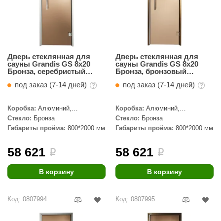
aldus
vimol
uramax
Дверь стеклянная для
Дверь стеклянная для
сауны Grandis GS 8x20
сауны Grandis GS 8x20
LP
Бронза, серебристый
Бронза, бронзовый
профиль
профиль
под заказ (7-14 дней)
под заказ (7-14 дней)
олитех
amylle
Коробка:
Алюминий,
Коробка:
Алюминий,
Серебристый профиль
Бронзовый профиль
Стекло:
Бронза
Стекло:
Бронза
arina
Габариты проёма:
800*2000 мм
Габариты проёма:
800*2000 мм
MF
58 621
58 621
i
i
еплодар
В корзину
В корзину
езувий
нжкомцентр
Код: 0807994
Код: 0807995
D SAUNA