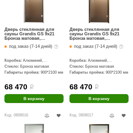
Дверь стеклянная для
Дверь стеклянная для
сауны Grandis GS 9x21
сауны Grandis GS 9x21
Бронза матовая,
Бронза матовая,
серебристый профиль
бронзовый профиль
под заказ (7-14 дней)
под заказ (7-14 дней)
Коробка:
Алюминий,
Коробка:
Алюминий,
Серебристый профиль
Бронзовый профиль
Стекло:
Бронза матовая
Стекло:
Бронза матовая
Габариты проёма:
900*2100 мм
Габариты проёма:
900*2100 мм
68 470
68 470
i
i
В корзину
В корзину
Код: 0808016
Код: 0808017