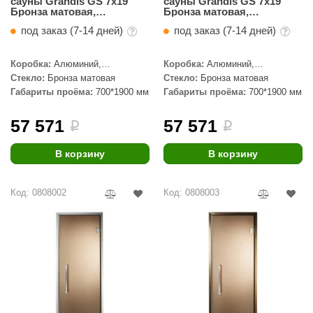
сауны Grandis GS 7x19
сауны Grandis GS 7x19
урция
Бронза матовая,
Бронза матовая,
серебристый профиль
бронзовый профиль
елсот
под заказ (7-14 дней)
под заказ (7-14 дней)
ABA
Коробка:
Алюминий,
Коробка:
Алюминий,
Серебристый профиль
Бронзовый профиль
Стекло:
Бронза матовая
Стекло:
Бронза матовая
MAGNUM
Габариты проёма:
700*1900 мм
Габариты проёма:
700*1900 мм
арвара
57 571
57 571
i
i
SAUNABOARD
В корзину
В корзину
ermomuros
ovali
Код: 0808002
Код: 0808003
lia
eya Sauna
inn icon
азмахайка