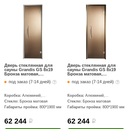
Дверь стеклянная для
Дверь стеклянная для
сауны Grandis GS 8x19
сауны Grandis GS 8x19
Бронза матовая,
Бронза матовая,
серебристый профиль
бронзовый профиль
под заказ (7-14 дней)
под заказ (7-14 дней)
Коробка:
Алюминий,
Коробка:
Алюминий,
Серебристый профиль
Бронзовый профиль
Стекло:
Бронза матовая
Стекло:
Бронза матовая
Габариты проёма:
800*1900 мм
Габариты проёма:
800*1900 мм
62 244
62 244
i
i