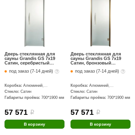
Дверь стеклянная для
Дверь стеклянная для
сауны Grandis GS 7x19
сауны Grandis GS 7x19
Сатин, серебристый
Сатин, бронзовый
профиль
профиль
под заказ (7-14 дней)
под заказ (7-14 дней)
Коробка:
Алюминий,
Коробка:
Алюминий,
Серебристый профиль
Бронзовый профиль
Стекло:
Сатин
Стекло:
Сатин
Габариты проёма:
700*1900 мм
Габариты проёма:
700*1900 мм
57 571
57 571
i
i
В корзину
В корзину