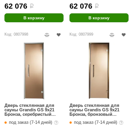
абантуй
62 076
62 076
i
i
кма
В корзину
В корзину
eplofom
Код: 0807998
Код: 0807999
LT
еникс
eringer
obiba
alc
кспертСаун
еста
Дверь стеклянная для
Дверь стеклянная для
сауны Grandis GS 9x21
сауны Grandis GS 9x21
ukka Design
Бронза, серебристый
Бронза, бронзовый
профиль
профиль
под заказ (7-14 дней)
под заказ (7-14 дней)
icht 2000