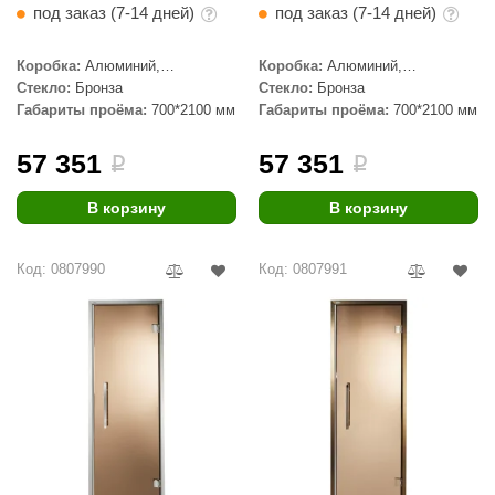
под заказ (7-14 дней)
под заказ (7-14 дней)
ariitti
Коробка:
Алюминий,
Коробка:
Алюминий,
entwood
Серебристый профиль
Бронзовый профиль
Стекло:
Бронза
Стекло:
Бронза
Габариты проёма:
700*2100 мм
Габариты проёма:
700*2100 мм
KI
57 351
57 351
ulikivi
i
i
ento
В корзину
В корзину
ylo
Код: 0807990
Код: 0807991
lumenberg
WDT
UX ELEMENTS
edi
ygroMatik
chiedel