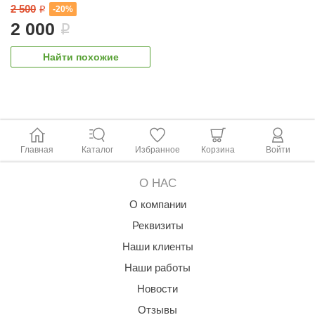
2 500
-20%
i
ANG’s
2 000
i
asel
Найти похожие
usaterm
raft
ohol
Главная
Каталог
Избранное
Корзина
Войти
entiotec
lover
О НАС
aestro Woods
О компании
Реквизиты
KOY
Наши клиенты
c Light
Наши работы
KERKES
Новости
roConHealth
Отзывы