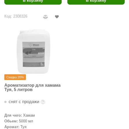
В корзину
В корзину
ariitti
Код: 2308326
entwood
KI
ulikivi
ento
ylo
lumenberg
Скидка 20%
WDT
Ароматизатор для хамама
Туя, 5 литров
UX ELEMENTS
снят с продажи
edi
Для чего:
Хамам
ygroMatik
Обьем:
5000 мл
chiedel
Аромат:
Туя