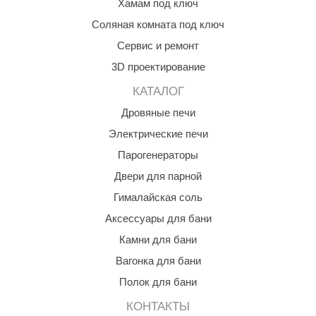
Хамам под ключ
КЗ
Соляная комната под ключ
ерезка
Сервис и ремонт
3D проектирование
улкан
КАТАЛОГ
ефест
Дровяные печи
рмак-Термо
Электрические печи
ройка
Парогенераторы
ренеран
Двери для парной
Гималайская соль
rill’D
Аксессуары для бани
обросталь
Камни для бани
зиСтим
Вагонка для бани
арь-печи
Полок для бани
волюция тепла
КОНТАКТЫ