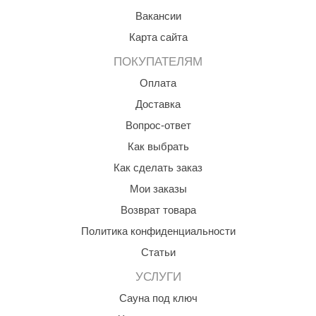
Вакансии
aldus
Карта сайта
vimol
ПОКУПАТЕЛЯМ
uramax
Оплата
LP
Доставка
олитех
Вопрос-ответ
Как выбрать
amylle
Как сделать заказ
arina
Мои заказы
MF
Возврат товара
еплодар
Политика конфиденциальности
Статьи
езувий
УСЛУГИ
нжкомцентр
Сауна под ключ
D SAUNA