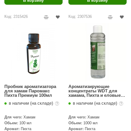
В корзину
В корзину
ariitti
Код: 2315426
Код: 2307536
entwood
KI
ulikivi
ento
ylo
lumenberg
WDT
Пробник ароматизатора
Ароматизирующие
для хамам Паромакс
концентраты WDT для
Пихта Премиум 100мл
хамама, Пихта и еловые
UX ELEMENTS
иголки, 1л
в наличии (на складе)
в наличии (на складе)
edi
Для чего:
Хамам
Для чего:
Хамам
ygroMatik
Обьем:
100 мл
Обьем:
1000 мл
chiedel
Аромат:
Пихта
Аромат:
Пихта