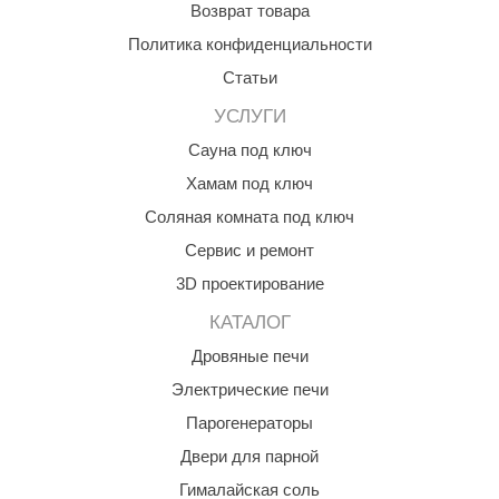
Возврат товара
абантуй
Политика конфиденциальности
кма
Статьи
eplofom
УСЛУГИ
LT
Сауна под ключ
еникс
Хамам под ключ
Соляная комната под ключ
eringer
Сервис и ремонт
obiba
3D проектирование
alc
КАТАЛОГ
кспертСаун
Дровяные печи
еста
Электрические печи
Парогенераторы
ukka Design
Двери для парной
icht 2000
Гималайская соль