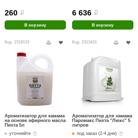
ANG’s
260
6 636
i
i
asel
В корзину
В корзину
usaterm
Код: 2318133
Код: 2313415
raft
ohol
entiotec
lover
aestro Woods
KOY
c Light
Ароматизатор для хамама
Ароматизатор для хамама
на основе эфирного масла
Паромакс Пихта "Люкс" 5
KERKES
Пихта 5л
литров
уточняйте
под заказ (2-4 дня)
roConHealth