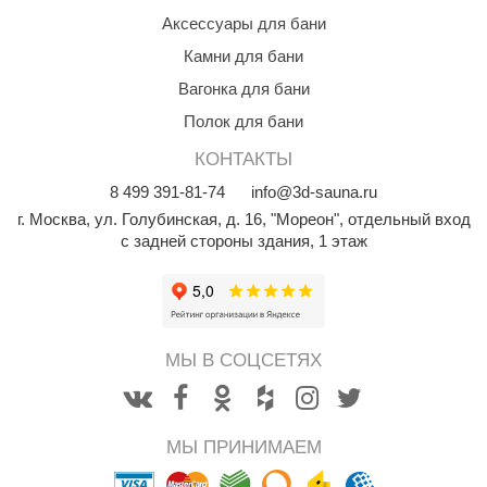
R. KERN
Аксессуары для бани
turm
Камни для бани
Вагонка для бани
PEKO
Полок для бани
-Snow
КОНТАКТЫ
OLO
8
499
391-81-74
info@3d-sauna.ru
romawolke
г. Москва
,
ул. Голубинская, д. 16, "Мореон", отдельный вход
с задней стороны здания, 1 этаж
тна
SNOOKER
remier
МЫ В СОЦСЕТЯХ
orelli
ikkurila
МЫ ПРИНИМАЕМ
lcon