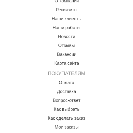
О компании
орнадо
Реквизиты
гненный камень
Наши клиенты
еплый камень
Наши работы
Новости
оссия
Отзывы
эровита
Вакансии
МТ
Карта сайта
АР-ecology
ПОКУПАТЕЛЯМ
СОМ
Оплата
Доставка
остёр
Вопрос-ответ
НЕРГОРЕСУРС
Как выбрать
coLife
Как сделать заказ
oodson
Мои заказы