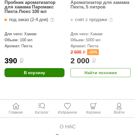
Пробник ароматизатор
Ароматизатор для хамама
КЗ
для хамама Паромакс
Пихта, 5 литров
Пихта Люкс 100 мл
ерезка
под заказ (2-4 дня)
снят с продажи
улкан
Для чего:
Хамам
Для чего:
Хамам
ефест
Обьем:
100 мл
Обьем:
5000 мл
Аромат:
Пихта
Аромат:
Пихта
рмак-Термо
2 500
-20%
i
390
2 000
i
i
ройка
В корзину
Найти похожие
ренеран
rill’D
обросталь
зиСтим
Главная
Каталог
Избранное
Корзина
Войти
арь-печи
О НАС
волюция тепла