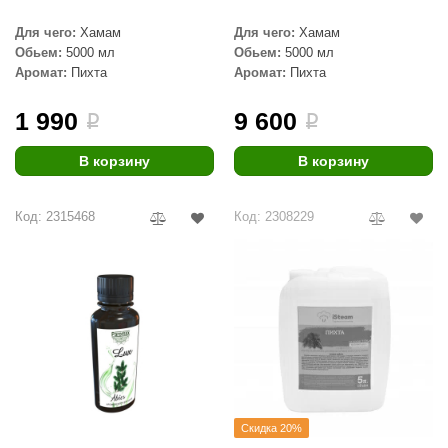
aldus
Для чего:
Хамам
Для чего:
Хамам
Обьем:
5000 мл
Обьем:
5000 мл
vimol
Аромат:
Пихта
Аромат:
Пихта
uramax
1 990
9 600
i
i
LP
В корзину
В корзину
олитех
amylle
Код: 2315468
Код: 2308229
arina
MF
еплодар
езувий
нжкомцентр
Скидка 20%
D SAUNA