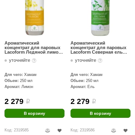
Ароматический
Ароматический
концентрат для паровых
концентрат для паровых
Lacoform Ледяной лимон
Lacoform Северная ель
250мл
250мл
уточняйте
уточняйте
Для чего:
Хамам
Для чего:
Хамам
Обьем:
250 мл
Обьем:
250 мл
Аромат:
Лимон
Аромат:
Ель
2 279
2 279
i
i
В корзину
В корзину
Код: 2319585
Код: 2319586