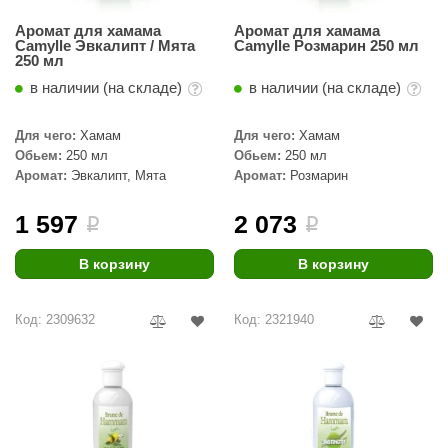
КЗ
Аромат для хамама
Аромат для хамама
Camylle Эвкалипт / Мята
Camylle Розмарин 250 мл
ерезка
250 мл
в наличии (на складе)
в наличии (на складе)
улкан
ефест
Для чего:
Хамам
Для чего:
Хамам
Обьем:
250 мл
Обьем:
250 мл
рмак-Термо
Аромат:
Эвкалипт, Мята
Аромат:
Розмарин
ройка
1 597
2 073
i
i
ренеран
В корзину
В корзину
rill’D
обросталь
Код: 2309632
Код: 2321940
зиСтим
арь-печи
волюция тепла