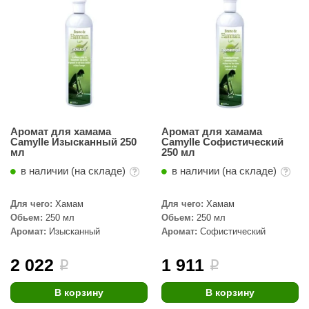
абантуй
кма
eplofom
LT
еникс
Аромат для хамама
Аромат для хамама
eringer
Camylle Изысканный 250
Camylle Софистический
мл
250 мл
obiba
в наличии (на складе)
в наличии (на складе)
alc
Для чего:
Хамам
Для чего:
Хамам
кспертСаун
Обьем:
250 мл
Обьем:
250 мл
Аромат:
Изысканный
Аромат:
Софистический
еста
2 022
1 911
i
i
ukka Design
icht 2000
В корзину
В корзину