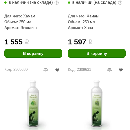
в наличии (на складе)
в наличии (на складе)
aldus
Для чего:
Хамам
Для чего:
Хамам
vimol
Обьем:
250 мл
Обьем:
250 мл
Аромат:
Эвкалипт
Аромат:
Хвоя
uramax
LP
1 555
1 597
i
i
олитех
В корзину
В корзину
amylle
Код: 2309630
Код: 2309631
arina
MF
еплодар
езувий
нжкомцентр
D SAUNA