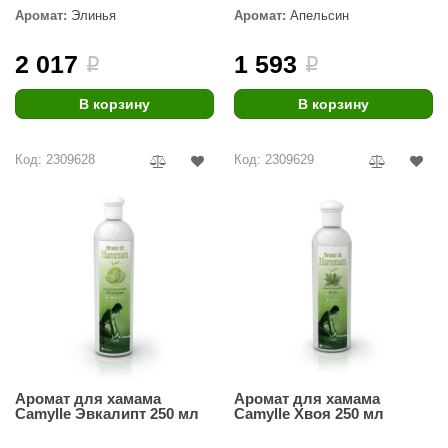
Аромат:
Элинья
Аромат:
Апельсин
ANG’s
2 017
1 593
i
i
asel
usaterm
В корзину
В корзину
raft
Код: 2309628
Код: 2309629
ohol
entiotec
lover
aestro Woods
KOY
c Light
Аромат для хамама
Аромат для хамама
KERKES
Camylle Эвкалипт 250 мл
Camylle Хвоя 250 мл
roConHealth