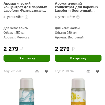
Ароматический
Ароматический
концентрат для паровых
концентрат для паровых
Lacoform Французская
Lacoform Восточный
мелисса 250мл
250мл
уточняйте
уточняйте
Для чего:
Хамам
Для чего:
Хамам
Обьем:
250 мл
Обьем:
250 мл
Аромат:
Мелисса
Аромат:
Восточный
2 279
2 279
i
i
В корзину
В корзину
Код: 2319593
Код: 2319594