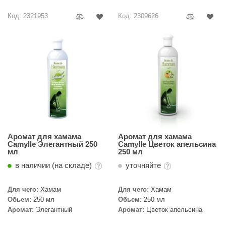
R. KERN
Код: 2321953
Код: 2309626
turm
PEKO
-Snow
OLO
romawolke
тна
SNOOKER
Аромат для хамама
Аромат для хамама
Camylle Элегантный 250
Camylle Цветок апельсина
мл
250 мл
remier
в наличии (на складе)
уточняйте
orelli
Для чего:
Хамам
Для чего:
Хамам
ikkurila
Обьем:
250 мл
Обьем:
250 мл
Аромат:
Элегантный
Аромат:
Цветок апельсина
lcon