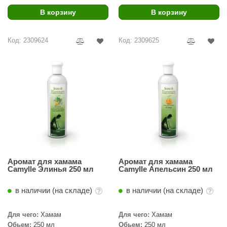
В корзину
В корзину
ariitti
entwood
Код: 2309624
Код: 2309625
KI
ulikivi
ento
ylo
lumenberg
WDT
Аромат для хамама
Аромат для хамама
UX ELEMENTS
Camylle Элинья 250 мл
Camylle Апельсин 250 мл
edi
в наличии (на складе)
в наличии (на складе)
ygroMatik
Для чего:
Хамам
Для чего:
Хамам
chiedel
Обьем:
250 мл
Обьем:
250 мл