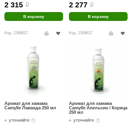
урция
2 315
2 277
i
i
елсот
В корзину
В корзину
ABA
Код: 2309627
Код: 2309637
MAGNUM
арвара
SAUNABOARD
ermomuros
ovali
lia
eya Sauna
Аромат для хамама
Аромат для хамама
Camylle Лаванда 250 мл
Camylle Апельсин / Корица
inn icon
250 мл
уточняйте
уточняйте
азмахайка