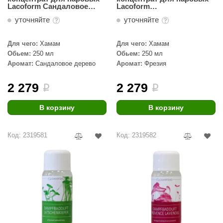
Lacoform Сандаловое
Lacoform
дерево 250мл
Южноафриканская
уточняйте
уточняйте
фрезия 250мл
Для чего:
Хамам
Для чего:
Хамам
Обьем:
250 мл
Обьем:
250 мл
Аромат:
Сандаловое дерево
Аромат:
Фрезия
2 279
2 279
i
i
В корзину
В корзину
Код: 2319581
Код: 2319582