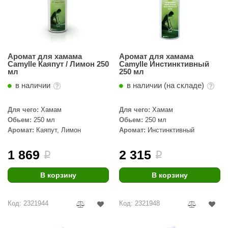
орнадо
гненный камень
еплый камень
Аромат для хамама
Аромат для хамама
Camylle Каяпут / Лимон 250
Camylle Инстинктивный
оссия
мл
250 мл
эровита
в наличии
в наличии (на складе)
МТ
Для чего:
Хамам
Для чего:
Хамам
Обьем:
250 мл
Обьем:
250 мл
АР-ecology
Аромат:
Каяпут, Лимон
Аромат:
Инстинктивный
СОМ
1 869
2 315
i
i
остёр
В корзину
В корзину
НЕРГОРЕСУРС
coLife
Код: 2321944
Код: 2321948
oodson