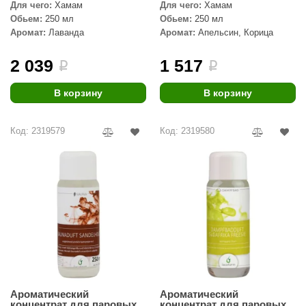
EDMUNDAS
Для чего:
Хамам
Для чего:
Хамам
Обьем:
250 мл
Обьем:
250 мл
ikkarien
Аромат:
Лаванда
Аромат:
Апельсин, Корица
2 039
1 517
i
i
В корзину
В корзину
Код: 2319579
Код: 2319580
Ароматический
Ароматический
концентрат для паровых
концентрат для паровых