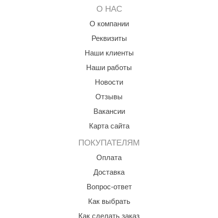
О НАС
ariitti
О компании
entwood
Реквизиты
KI
Наши клиенты
Наши работы
ulikivi
Новости
ento
Отзывы
ylo
Вакансии
lumenberg
Карта сайта
ПОКУПАТЕЛЯМ
WDT
Оплата
UX ELEMENTS
Доставка
edi
Вопрос-ответ
ygroMatik
Как выбрать
chiedel
Как сделать заказ