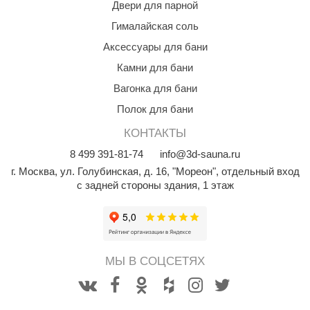
Двери для парной
aldus
Гималайская соль
vimol
Аксессуары для бани
Камни для бани
uramax
Вагонка для бани
LP
Полок для бани
олитех
КОНТАКТЫ
amylle
8
499
391-81-74
info@3d-sauna.ru
г. Москва
,
ул. Голубинская, д. 16, "Мореон", отдельный вход
arina
с задней стороны здания, 1 этаж
MF
еплодар
езувий
МЫ В СОЦСЕТЯХ
нжкомцентр
D SAUNA