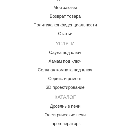
Мои заказы
ANG’s
Возврат товара
asel
Политика конфиденциальности
usaterm
Статьи
raft
УСЛУГИ
ohol
Сауна под ключ
Хамам под ключ
entiotec
Соляная комната под ключ
lover
Сервис и ремонт
aestro Woods
3D проектирование
KOY
КАТАЛОГ
c Light
Дровяные печи
Электрические печи
KERKES
Парогенераторы
roConHealth