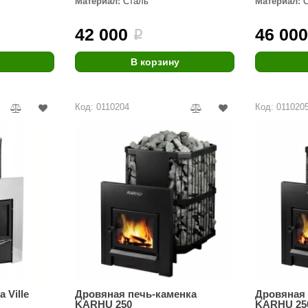
Материал:
Сталь
Материал:
Premier
42 000
46 00
i
Турция
Варвара
В корзину
Olia
Код: 0110204
Код: 011020
EDMUNDAS
 Ville
Дровяная печь-каменка
Дровяная 
KARHU 250
KARHU 25