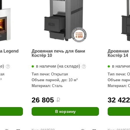
a Legend
Дровяная печь для бани
Дровяная 
Костёр 10
Костёр 14
де)
в наличии (на складе)
в наличи
тая
Тип печи:
Открытая
Тип печи:
О
³
Объем парной, до:
10 м³
Объем парн
Материал:
Сталь
Материал:
26 805
32 42
i
В корзину