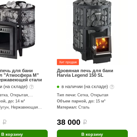
АРТА
212F
Sangens
Fischer
RAINZ
PolarSpa
Хит продаж
Bentwood
печь для бани
Дровяная печь для бани
л "Атмосфера М"
Harvia Legend 150 SL
Tylo
нержавеющей стали
и (на складе)
в наличии (на складе)
Wedi
етка, Открытая,
Тип печи:
Сетка, Открытая
Fasel
 паровой пушкой
ой, до:
14 м³
Объем парной, до:
15 м³
Чугун, Нержавеющая
Материал:
Сталь
Sentiotec
Ec Light
0
38 000
i
i
Kvimol
В корзину
В корзину