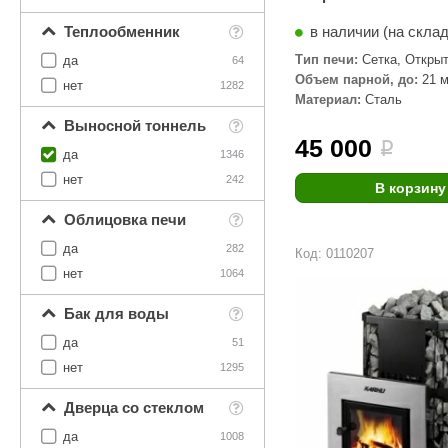
в наличии (на скла
Теплообменник
Тип печи:
Сетка, Откры
да
64
Объем парной, до:
21 м
нет
1282
Материал:
Сталь
Выносной тоннель
45 000
i
да
1346
нет
242
В корзину
Облицовка печи
да
282
Код: 0110207
нет
1064
Бак для воды
да
51
нет
1295
Дверца со стеклом
да
1008