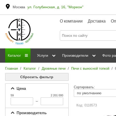
Москва
ул. Голубинская, д. 16, "Мореон"
О компании
Доставка
Оп
Каталог
Услуги
Производители
Фото ра
Главная
/
Каталог
/
Дровяные печи
/
Печи с выносной топкой
/
Дровяные печи
Паромакс
Steamtec
Сауны
Отделка 
Сбросить фильтр
Электрические печи
Grandis
Born
ИК сауны
Стеклян
Сортировать:
Цена
Kastor
Sawo
Парогенераторы
59
2 201 000
Невотон
Kaledo
–
Пульты управления
Код: 0118573
Steam and Water
Эверест
Производитель
Камни для печей