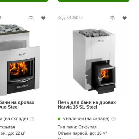
Camylle
Везувий
3
Код: 0105073
Березка
Тройка
ИзиСтим
Огненный камень
УМТ
ЭНЕРГОРЕСУРС
Акма
Feringer
бани на дровах
Печь для бани на дровах
Duo Steel
Harvia 16 SL Steel
Веста
и (на складе)
в наличии (на складе)
Sturm
ткрытая
Тип печи:
Открытая
ой, до:
22 м³
Объем парной, до:
16 м³
Aromawolke