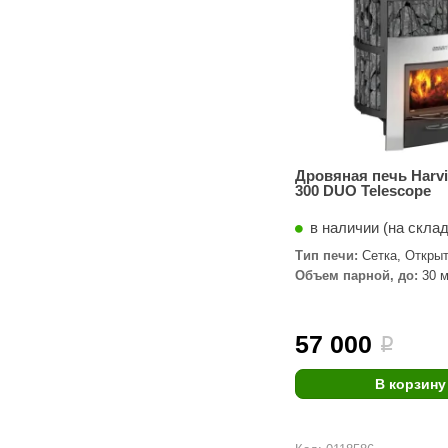
Дровяная печь Harvi
300 DUO Telescope
в наличии (на скла
Тип печи:
Сетка, Откры
Объем парной, до:
30 м
57 000
i
В корзину