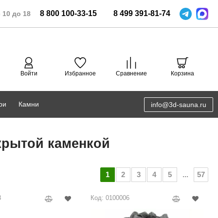
8
800
100-33-15
8
499
391-81-74
 10 до 18
Войти
Избранное
Сравнение
Корзина
ри
Камни
info@3d-sauna.ru
DoorWood
Соляная комната
крытой каменкой
Eos
3D проектирование
Anypool
1
2
3
4
5
...
57
PRO METALL
3
Код: 0100006
Руспанель