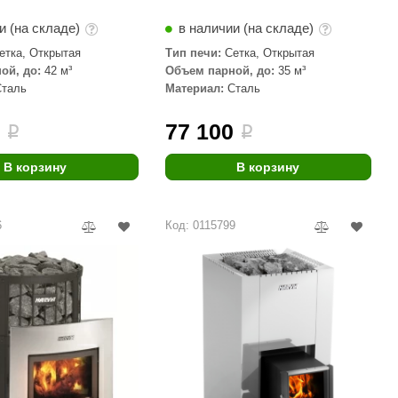
и (на складе)
в наличии (на складе)
етка, Открытая
Тип печи:
Сетка, Открытая
ой, до:
42 м³
Объем парной, до:
35 м³
Сталь
Материал:
Сталь
0
77 100
i
i
В корзину
В корзину
6
Код: 0115799