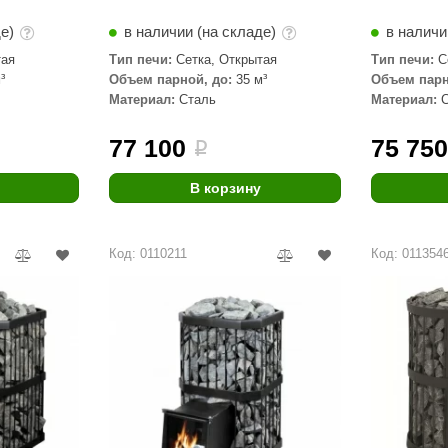
де)
в наличии (на складе)
в наличи
тая
Тип печи:
Сетка, Открытая
Тип печи:
С
³
Объем парной, до:
35 м³
Объем парн
Материал:
Сталь
Материал:
77 100
75 75
i
В корзину
Код: 0110211
Код: 011354