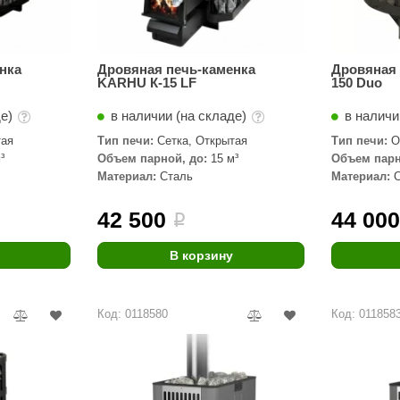
нка
Дровяная печь-каменка
Дровяная 
KARHU К-15 LF
150 Duo
де)
в наличии (на складе)
в наличи
тая
Тип печи:
Сетка, Открытая
Тип печи:
О
³
Объем парной, до:
15 м³
Объем парн
Материал:
Сталь
Материал:
42 500
44 00
i
В корзину
Код: 0118580
Код: 011858