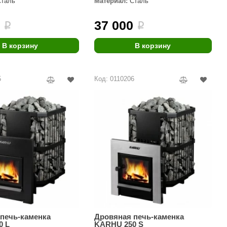
Сталь
Материал:
Сталь
Morelli
0
37 000
i
i
Делсот
SAUNABOARD
В корзину
В корзину
Keya Sauna
5
Код: 0110206
Nikkarien
печь-каменка
Дровяная печь-каменка
0 L
KARHU 250 S