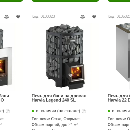
Политех
Теплодар
Код: 0100023
Код: 010502
НКЗ
Ермак-Термо
Добросталь
епла
Торнадо
Аэровита
Костёр
Сабантуй
Феникс
бани
Печь для бани на дровах
Печь для 
UO
Harvia Legend 240 SL
Harvia 22 
ЭкспертСаун
де)
в наличии (на складе)
в наличи
DR. KERN
тая
Тип печи:
Сетка, Открытая
Тип печи:
О
³
Объем парной, до:
24 м³
Объем парн
KOLO