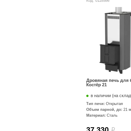
Код: 0118586
Дровяная печь для 
Костёр 21
в наличии (на скла
Тип печи:
Открытая
Объем парной, до:
21 м
Материал:
Сталь
37 330
i