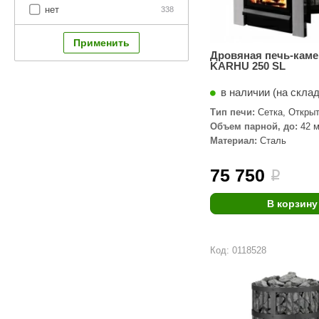
нет
338
Дровяная печь-каме
KARHU 250 SL
в наличии (на скла
Тип печи:
Сетка, Откры
Объем парной, до:
42 м
Материал:
Сталь
75 750
i
В корзину
Код: 0118528