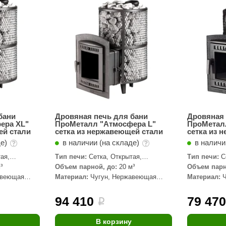
Сталь-Мастер
Банные штучки
CeruttiSpa
Suokka
ика
Русский дух
Карельские легенды
Cariitti
бани
Дровяная печь для бани
Дровяная 
ера XL"
ПроМеталл "Атмосфера L"
ПроМетал
Rento
ей стали
сетка из нержавеющей стали
сетка из 
де)
в наличии (на складе)
в наличи
LUX ELEMENTS
ая,
Тип печи:
Сетка, Открытая,
Тип печи:
С
LANG’s
шкой
Закрытая, С паровой пушкой
Закрытая, С
³
Объем парной, до:
20 м³
Объем парн
авеющая
Материал:
Чугун, Нержавеющая
Материал:
Rohol
сталь
сталь
ods
KOY
94 410
79 47
i
h
Baldus
В корзину