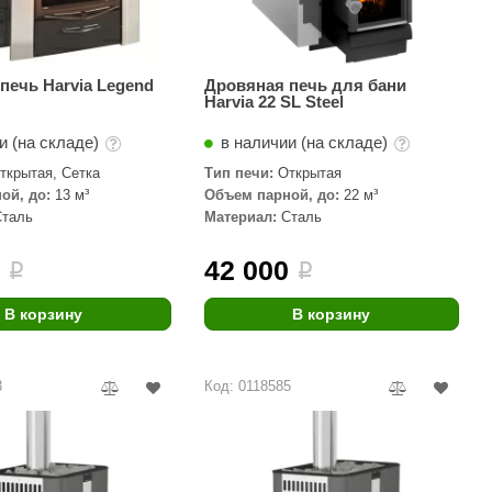
печь Harvia Legend
Дровяная печь для бани
Harvia 22 SL Steel
и (на складе)
в наличии (на складе)
ткрытая, Сетка
Тип печи:
Открытая
ой, до:
13 м³
Объем парной, до:
22 м³
Сталь
Материал:
Сталь
0
42 000
i
i
В корзину
В корзину
3
Код: 0118585