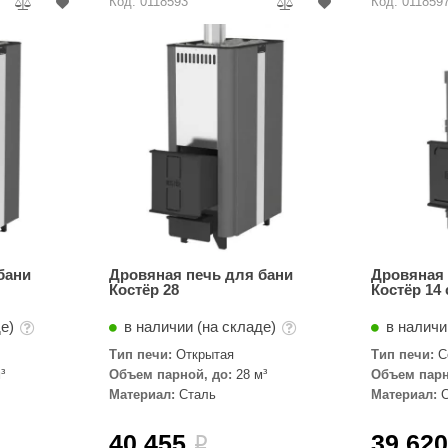
Код: 0118593
Код: 011859
бани
Дровяная печь для бани
Дровяная 
Костёр 28
Костёр 14 
де)
в наличии (на складе)
в наличи
Тип печи:
Открытая
Тип печи:
С
³
Объем парной, до:
28 м³
Объем парн
Материал:
Сталь
Материал:
40 455
39 62
i