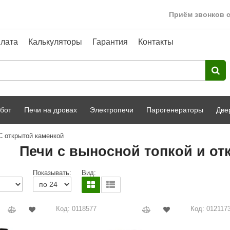
Приём звонков с
лата
Калькуляторы
Гарантия
Контакты
бот
Печи на дровах
Электропечи
Парогенераторы
Две
С открытой каменкой
Harvia
парной
Турецкая баня
Печи с выносной топкой и от
HENKI
ный фасад
Сервис
Показывать:
Вид:
Сила Алтая
Karhu
Код: 0118577
Код: 012117
A-Panel