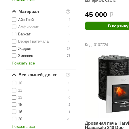
Материал:
Сталь
SPA & WELLNESS
Этна
SNOOKER
Материал
45 000
Для дома и дачи
i
Tikkurila
Elcon
Айс Грей
4
TABA
MAGNUM
В корзину
Акции и скидки
Амфиболит
0
Бархат
2
Termomuros
Covali
Верде Гватемала
0
Код: 0107724
Finn icon
Размахайка
Жадеит
17
Змеевик
73
Показать все
Вес камней, до, кг
10
0
12
0
13
0
15
2
16
1
20
25
Дровяная печь Harvia
Показать все
Haapasalo 240 Duo