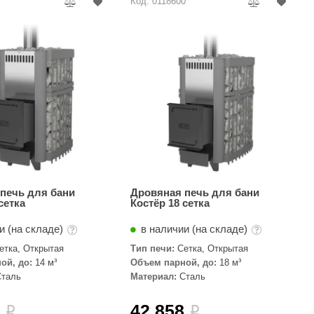
7
Код: 0118600
печь для бани
Дровяная печь для бани
сетка
Костёр 18 сетка
и (на складе)
в наличии (на складе)
етка, Открытая
Тип печи:
Сетка, Открытая
ой, до:
14 м³
Объем парной, до:
18 м³
Сталь
Материал:
Сталь
0
42 858
i
i