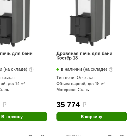
печь для бани
Дровяная печь для бани
Костёр 18
и (на складе)
в наличии (на складе)
ткрытая
Тип печи:
Открытая
ой, до:
14 м³
Объем парной, до:
18 м³
Сталь
Материал:
Сталь
2
35 774
i
i
В корзину
В корзину