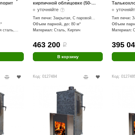
хлорит
кирпичной облицовке (50-
Талькохло
80м3)
уточняйте
уточняй
Тип печи:
Закрытая, С паровой
Тип печи:
З
пушкой
пушкой
³
Объем парной, до:
80 м³
Объем парн
 сталь,
Материал:
Сталь, Кирпич
Материал:
463 200
395 0
i
В корзину
Код: 0127484
Код: 012748