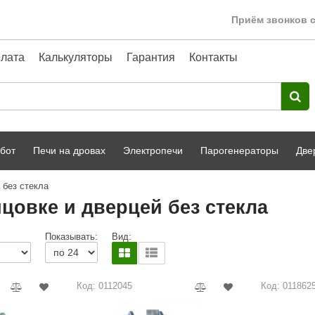
Приём звонков с
лата
Калькуляторы
Гарантия
Контакты
бот
Печи на дровах
Электропечи
Парогенераторы
Две
 без стекла
Harvia
парной
Турецкая баня
цовке и дверцей без стекла
HENKI
ный фасад
Сервис
Показывать:
Вид:
Сила Алтая
Karhu
Код: 0112045
Код: 011862
A-Panel