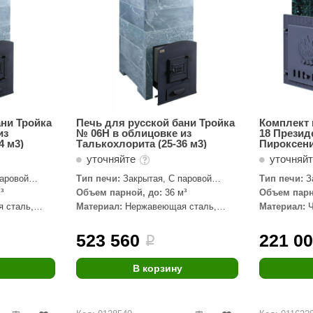
ани Тройка
Печь для русской бани Тройка
Комплект 
из
№ 06Н в облицовке из
18 Презид
4 м3)
Талькохлорита (25-36 м3)
Пироксен
уточняйте
уточняй
паровой
Тип печи:
Закрытая, С паровой
Тип печи:
З
пушкой
³
Объем парной, до:
36 м³
Объем парн
 сталь,
Материал:
Нержавеющая сталь,
Материал:
Талькохлорит
523 560
221 0
i
В корзину