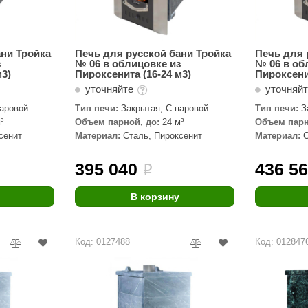
ани Тройка
Печь для русской бани Тройка
Печь для 
з
№ 06 в облицовке из
№ 06 в об
м3)
Пироксенита (16-24 м3)
Пироксени
уточняйте
уточняй
паровой
Тип печи:
Закрытая, С паровой
Тип печи:
З
пушкой
пушкой
³
Объем парной, до:
24 м³
Объем парн
сенит
Материал:
Сталь, Пироксенит
Материал:
395 040
436 5
i
В корзину
Код: 0127488
Код: 012847