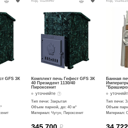
Код: 0128540
Код: 011622
ст GFS ЗК
Комплект печь Гефест GFS ЗК
Банная пе
40 Президент 1130/40
Императри
Пироксенит
"Браширо
уточняйте
уточняй
Тип печи:
Закрытая
Тип печи:
З
пушкой
³
Объем парной, до:
40 м³
Объем парн
сенит
Материал:
Чугун, Пироксенит
Материал:
345 700
34 72
i