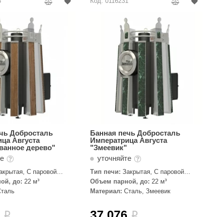
8
Код: 0116231
чь Добросталь
Банная печь Добросталь
ца Августа
Императрица Августа
ванное дерево"
"Змеевик"
те
уточняйте
акрытая, С паровой
Тип печи:
Закрытая, С паровой
пушкой
ой, до:
22 м³
Объем парной, до:
22 м³
Сталь
Материал:
Сталь, Змеевик
2
37 076
i
i