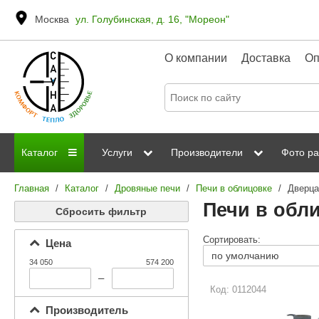
Москва
ул. Голубинская, д. 16, "Мореон"
О компании
Доставка
Оп
Каталог
Услуги
Производители
Фото ра
Главная
/
Каталог
/
Дровяные печи
/
Печи в облицовке
/
Дверца
Дровяные печи
Паромакс
Steamtec
Сауны
Отделка 
Печи в обли
Сбросить фильтр
Электрические печи
Grandis
Born
ИК сауны
Стеклян
Сортировать:
Цена
Kastor
Sawo
Парогенераторы
34 050
574 200
Невотон
Kaledo
–
Пульты управления
Код: 0112044
Steam and Water
Эверест
Производитель
Камни для печей