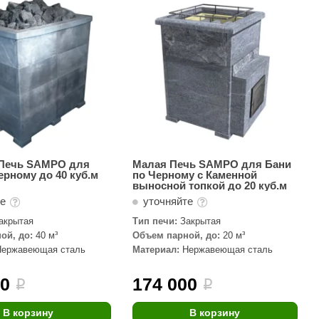
АРТА
212F
Sangens
Fischer
RAINZ
PolarSpa
Bentwood
Печь SAMPO для
Малая Печь SAMPO для Бани
ерному до 40 куб.м
по Черному с Каменной
Tylo
выносной топкой до 20 куб.м
те
уточняйте
Wedi
акрытая
Тип печи:
Закрытая
Fasel
ой, до:
40 м³
Объем парной, до:
20 м³
Нержавеющая сталь
Материал:
Нержавеющая сталь
Sentiotec
Ec Light
00
174 000
i
i
Kvimol
В корзину
В корзину