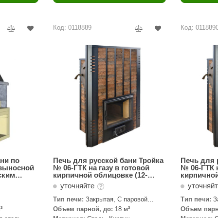
Политех
Теплодар
Код: 0118889
Код: 011889
НКЗ
Ермак-Термо
Добросталь
епла
Торнадо
Аэровита
Костёр
Сабантуй
Феникс
ни по
Печь для русской бани Тройка
Печь для 
 выносной
№ 06-ГТК на газу в готовой
№ 06-ГТК н
ским
кирпичной облицовке (12-
кирпичной
ЭкспертСаун
м
18м3)
24м3)
уточняйте
уточняй
DR. KERN
Тип печи:
Закрытая, С паровой
Тип печи:
З
пушкой
пушкой
³
Объем парной, до:
18 м³
Объем парн
KOLO