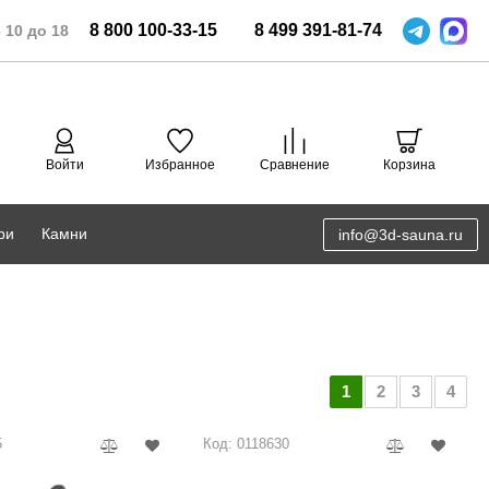
8
800
100-33-15
8
499
391-81-74
 10 до 18
Войти
Избранное
Сравнение
Корзина
ри
Камни
info@3d-sauna.ru
DoorWood
Соляная комната
Eos
3D проектирование
Anypool
1
2
3
4
PRO METALL
5
Код: 0118630
Руспанель