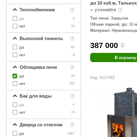
до 10 куб.м, Талько
уточняйте
Теплообменник
Тип печи:
Закрытая
да
0
Объем парной, до:
10 м
нет
74
Материал:
Нержавеющая
Талькохлорит
Выносной тоннель
387 000
i
да
65
нет
9
В корзину
Облицовка печи
да
74
Код: 0127483
нет
797
Бак для воды
да
0
нет
74
Дверца со стеклом
да
1067