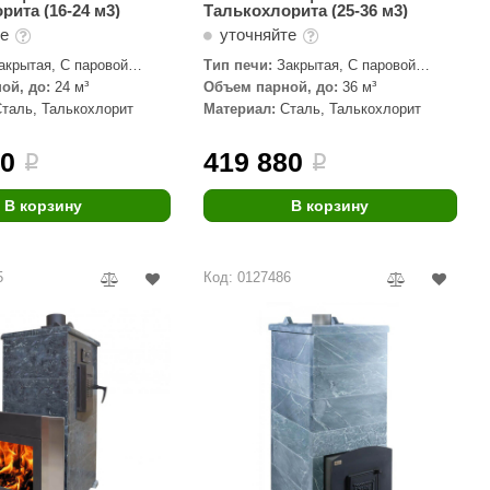
рита (16-24 м3)
Талькохлорита (25-36 м3)
те
уточняйте
акрытая, С паровой
Тип печи:
Закрытая, С паровой
пушкой
ой, до:
24 м³
Объем парной, до:
36 м³
Сталь, Талькохлорит
Материал:
Сталь, Талькохлорит
40
419 880
i
i
В корзину
В корзину
5
Код: 0127486