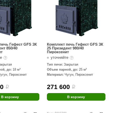
печь Гефест GFS ЗК
Комплект печь Гефест GFS ЗК
ент 850/40
25 Президент 980/40
ит
Пироксенит
те
уточняйте
акрытая
Тип печи:
Закрытая
ой, до:
18 м³
Объем парной, до:
25 м³
Чугун, Пироксенит
Материал:
Чугун, Пироксенит
00
271 600
i
i
В корзину
В корзину