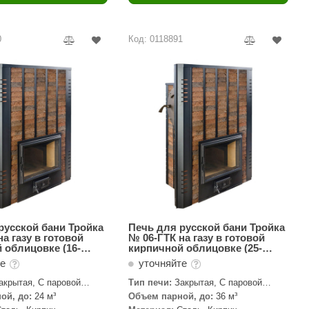
Camylle
Везувий
0
Код: 0118891
Березка
Тройка
ИзиСтим
Огненный камень
УМТ
ЭНЕРГОРЕСУРС
Акма
Feringer
русской бани Тройка
Печь для русской бани Тройка
а газу в готовой
№ 06-ГТК на газу в готовой
 облицовке (16-
кирпичной облицовке (25-
Веста
36м3)
те
уточняйте
Sturm
акрытая, С паровой
Тип печи:
Закрытая, С паровой
пушкой
ой, до:
24 м³
Объем парной, до:
36 м³
Aromawolke