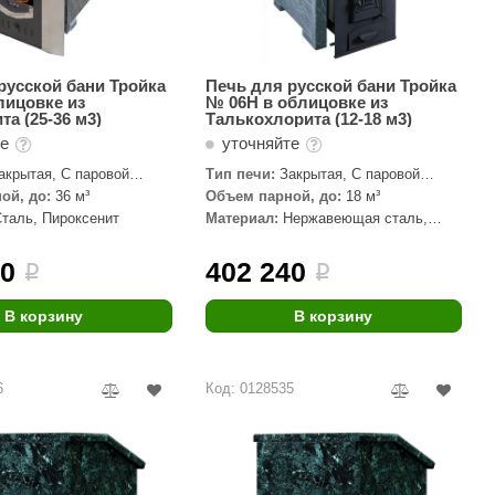
русской бани Тройка
Печь для русской бани Тройка
лицовке из
№ 06Н в облицовке из
та (25-36 м3)
Талькохлорита (12-18 м3)
те
уточняйте
акрытая, С паровой
Тип печи:
Закрытая, С паровой
пушкой
ой, до:
36 м³
Объем парной, до:
18 м³
Сталь, Пироксенит
Материал:
Нержавеющая сталь,
Талькохлорит
60
402 240
i
i
В корзину
В корзину
6
Код: 0128535