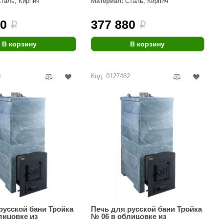
Сталь, Кирпич
Материал:
Сталь, Кирпич
Morelli
60
377 880
i
i
Делсот
SAUNABOARD
В корзину
В корзину
Keya Sauna
1
Код: 0127482
Nikkarien
русской бани Тройка
Печь для русской бани Тройка
лицовке из
№ 06 в облицовке из