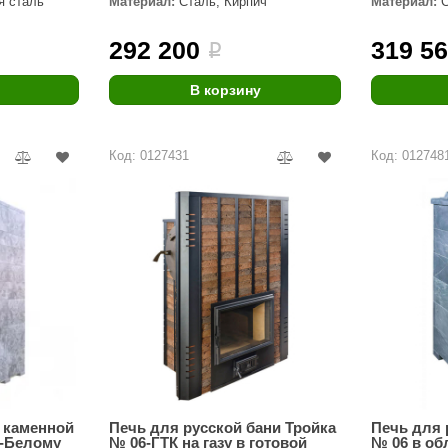
 сталь
Материал:
Сталь, Кирпич
Материал:
Premier
292 200
319 5
i
Турция
Варвара
В корзину
Olia
Код: 0127431
Код: 012748
EDMUNDAS
 каменной
Печь для русской бани Тройка
Печь для 
о-Белому
№ 06-ГТК на газу в готовой
№ 06 в об