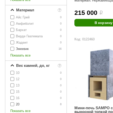
Материал:
Нержавеющая
SPA & WELLNESS
Этна
SNOOKER
Материал
215 000
Для дома и дачи
i
Tikkurila
Elcon
Айс Грей
0
TABA
MAGNUM
В корзину
Акции и скидки
Амфиболит
0
Бархат
0
Termomuros
Covali
Верде Гватемала
0
Код: 0122460
Finn icon
Размахайка
Жадеит
0
Змеевик
16
Показать все
Вес камней, до, кг
10
0
12
0
13
0
15
0
16
0
20
8
Мини-печь SAMPO c
Показать все
выносной топкой п