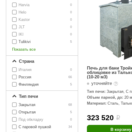
SPA-Технология
Lacoform
Harvia
0
Иди в Баню
Composit
Helo
Двери для сауны
0
Kastor
0
Spitzner
Baneum
Аксессуары
JLT
0
Mondex
ASTON
IKI
0
Ароматерапия
Tulikivi
5
Black Banya
Баня Орган
Показать все
Комплектующие и запчасти
MORZH
IDABIO
Страна
TechHolland
Helo
Гималайская соль
Печь для бани Трой
Италия
0
облицовке из Тальк
IKI
Tulikivi
(10-20 м3)
Россия
66
Аудио/Акустика
уточняйте
Blumenberg
WDT
Финляндия
5
Тип печи:
Закрытая, С 
Освещение
HygroMatik
Schiedel
Тип печи
пушкой
Объем парной, до:
20 м
Материал:
Сталь, Тальк
Kusaterm
Craft
Закрытая
68
Дерево для бани
Открытая
5
Klover
Maestro Wo
323 520
i
Плитка из камня
Под обкладку
0
KERKES
ProConHealt
С паровой пушкой
34
В корзину