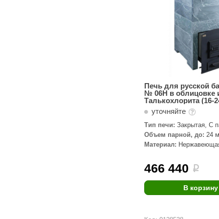
Печь для русской б
№ 06Н в облицовке 
Талькохлорита (16-2
уточняйте
Тип печи:
Закрытая, С 
пушкой
Объем парной, до:
24 м
Материал:
Нержавеющая
Талькохлорит
466 440
i
В корзину