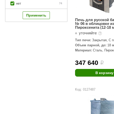
нет
74
Печь для русской б
№ 06 в облицовке и
Пироксенита (12-18 
уточняйте
Тип печи:
Закрытая, С 
пушкой
Объем парной, до:
18 м
Материал:
Сталь, Пирок
347 640
i
В корзину
Код: 0127487