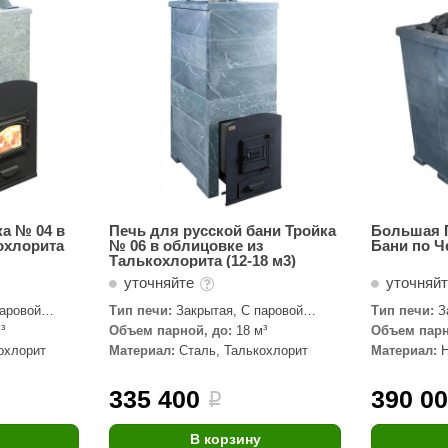
Сталь-Мастер
Банные штучки
CeruttiSpa
Suokka
ика
Русский дух
Карельские легенды
Cariitti
ка № 04 в
Печь для русской бани Тройка
Большая 
охлорита
№ 06 в облицовке из
Бани по Ч
Rento
Талькохлорита (12-18 м3)
уточняйте
уточняй
LUX ELEMENTS
паровой
Тип печи:
Закрытая, С паровой
Тип печи:
З
LANG’s
пушкой
³
Объем парной, до:
18 м³
Объем парн
охлорит
Материал:
Сталь, Талькохлорит
Материал:
Rohol
ods
KOY
335 400
390 0
i
h
Baldus
В корзину