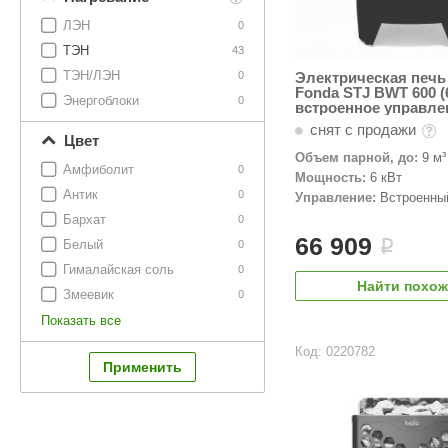
ЛЭН
0
ТЭН
43
ТЭН/ЛЭН
0
Электрическая печь
Fonda STJ BWT 600 (6
Энергоблоки
0
встроенное управле
черный
снят с продажи
Цвет
Объем парной, до:
9 м³
Амфиболит
0
Мощность:
6 кВт
Антик
0
Управление:
Встроенны
Бархат
0
66 909
Белый
i
0
Гималайская соль
0
Найти похо
Змеевик
0
Показать все
Код: 0220782