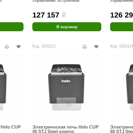
й
Управление:
Встроенный
Управление
Premier
127 157
126 2
i
Турция
Варвара
В корзину
Olia
Код: 0201113
Код: 020111
EDMUNDAS
 Helo CUP
Электрическая печь Helo CUP
Электриче
45 STJ Steel корпус
60 STJ Ste