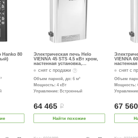
 Hanko 80
Электрическая печь Helo
Электриче
ный)
VIENNA 45 STS 4.5 кВт хром,
VIENNA 60
настенная установка,
настенная
встроенный пульт
встроенны
снят с продажи
снят с п
³
Объем парной, до:
6 м³
Объем парн
Мощность:
4 кВт
Мощность:
й
Управление:
Встроенный
Управление
64 465
67 56
i
жие
Найти похожие
Н