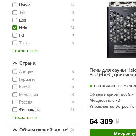
SPA-Технология
Lacoform
Harvia
76
Иди в Баню
Composit
Tylo
Двери для сауны
5
Eos
8
Spitzner
Baneum
Аксессуары
Helo
43
Mondex
ASTON
IKI
9
Ароматерапия
Tulikivi
0
Black Banya
Баня Орган
Показать все
Комплектующие и запчасти
MORZH
IDABIO
Страна
TechHolland
Helo
Гималайская соль
Печь для сауны Helo
Австрия
0
STJ (6 кВт, цвет чер
IKI
Tulikivi
Германия
0
Аудио/Акустика
в наличии (на скла
Blumenberg
WDT
Китай
0
Объем парной, до:
9 м³
Молдавия
Освещение
0
HygroMatik
Schiedel
Мощность:
6 кВт
Россия
0
Управление:
Встроенны
Kusaterm
Craft
Дерево для бани
Финляндия
43
Показать все
Klover
Maestro Wo
64 309
i
Плитка из камня
KERKES
ProConHealt
Объем парной, до, м³
В корзину