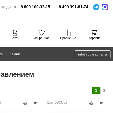
8
800
100-33-15
8
499
391-81-74
 10 до 18
Войти
Избранное
Сравнение
Корзина
ри
Камни
info@3d-sauna.ru
DoorWood
Соляная комната
равлением
Eos
3D проектирование
Anypool
1
2
PRO METALL
2
Код: 0203766
Руспанель