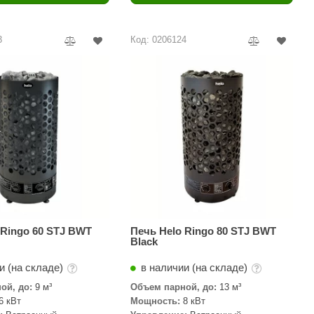
Camylle
Везувий
3
Код: 0206124
Березка
Тройка
ИзиСтим
Огненный камень
УМТ
ЭНЕРГОРЕСУРС
Акма
Feringer
 Ringo 60 STJ BWT
Печь Helo Ringo 80 STJ BWT
Black
Веста
и (на складе)
в наличии (на складе)
Sturm
ой, до:
9 м³
Объем парной, до:
13 м³
6 кВт
Мощность:
8 кВт
Aromawolke