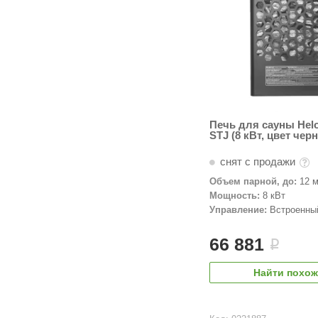
Печь для сауны Helo
STJ (8 кВт, цвет чер
снят с продажи
Объем парной, до:
12 м
Мощность:
8 кВт
Управление:
Встроенны
66 881
i
Найти похо