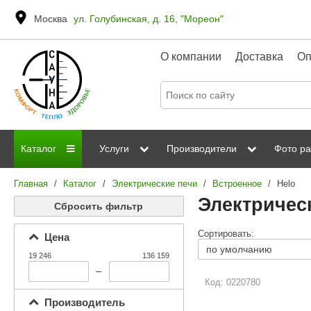
Москва
ул. Голубинская, д. 16, "Мореон"
О компании
Доставка
Оп
Каталог
Услуги
Производители
Фото ра
Главная
/
Каталог
/
Электрические печи
/
Встроенное
/
Helo
Дровяные печи
Паромакс
Steamtec
Сауны
Отделка 
Электричес
Сбросить фильтр
Электрические печи
Grandis
Born
ИК сауны
Стеклян
Сортировать:
Цена
Kastor
Sawo
Парогенераторы
19 246
136 159
Невотон
Kaledo
–
Пульты управления
Код: 0220780
Steam and Water
Эверест
Производитель
Камни для печей