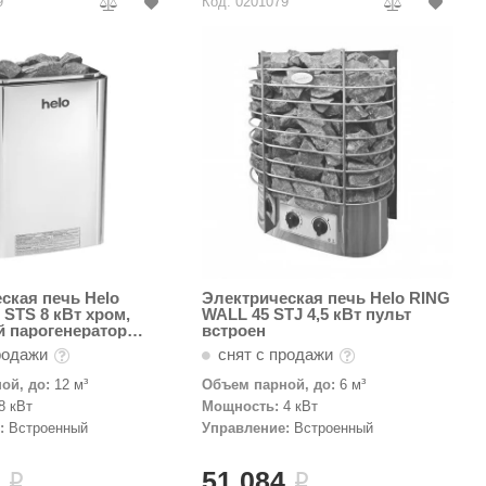
9
Код: 0201079
ская печь Helo
Электрическая печь Helo RING
 STS 8 кВт хром,
WALL 45 STJ 4,5 кВт пульт
 парогенератор
встроен
родажи
снят с продажи
ой, до:
12 м³
Объем парной, до:
6 м³
8 кВт
Мощность:
4 кВт
:
Встроенный
Управление:
Встроенный
2
51 084
i
i