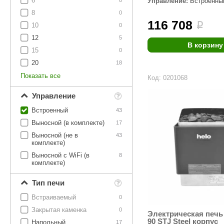
6
Управление:
Встроенны
SPA & WELLNESS
0
Этна
SNOOKER
8
0
116 708
Для дома и дачи
i
10
0
Tikkurila
Elcon
12
5
TABA
MAGNUM
В корзину
Акции и скидки
15
0
Termomuros
Covali
20
18
Показать все
Код: 0201068
Finn icon
Размахайка
Управление
Встроенный
43
Выносной (в комплекте)
17
Выносной (не в
43
комплекте)
Выносной с WiFi (в
8
комплекте)
Тип печи
Встраиваемый
0
Закрытая каменка
0
Электрическая печь
90 STJ Steel корпус
Напольный
17