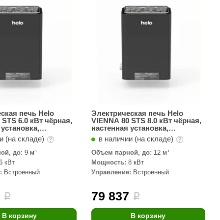
АРТА
212F
Sangens
Fischer
RAINZ
PolarSpa
Bentwood
ская печь Helo
Электрическая печь Helo
 STS 6.0 кВт чёрная,
VIENNA 80 STS 8.0 кВт чёрная,
Tylo
 установка,
настенная установка,
й пульт
встроенный пульт
и (на складе)
в наличии (на складе)
Wedi
ой, до:
9 м³
Объем парной, до:
12 м³
Fasel
6 кВт
Мощность:
8 кВт
:
Встроенный
Управление:
Встроенный
Sentiotec
Ec Light
4
79 837
i
i
Kvimol
В корзину
В корзину