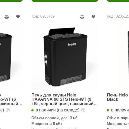
Политех
Теплодар
Код: 0203769
Код: 020612
НКЗ
Ермак-Термо
Добросталь
епла
Торнадо
Аэровита
Костёр
Сабантуй
Феникс
o
Печь для сауны Helo
Печь Helo
o-WT (6
HAVANNA 90 STS Helo-WT (9
Black
ассивный
кВт, черный цвет, пассивный
ЭкспертСаун
парогенератор)
де)
в наличии (на складе)
в наличи
DR. KERN
Объем парной, до:
13 м³
Объем парн
Мощность:
9 кВт
Мощность:
KOLO