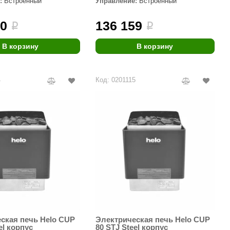
:
Встроенный
Управление:
Встроенный
Morelli
90
136 159
i
i
Делсот
SAUNABOARD
В корзину
В корзину
Keya Sauna
4
Код: 0201115
Nikkarien
ская печь Helo CUP
Электрическая печь Helo CUP
el корпус
80 STJ Steel корпус