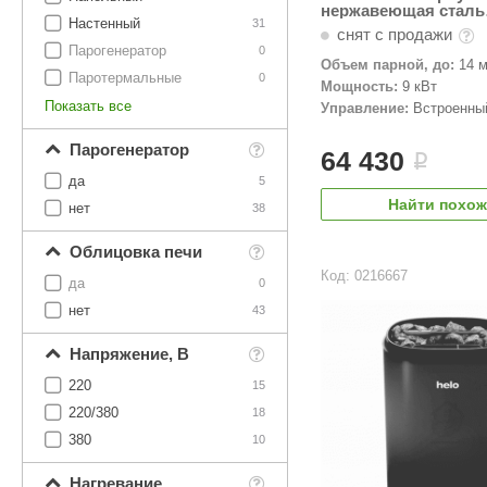
нержавеющая сталь
Настенный
31
(встроенный пульт)
снят с продажи
Парогенератор
0
Объем парной, до:
14 м
Паротермальные
0
Мощность:
9 кВт
Показать все
Управление:
Встроенны
Парогенератор
64 430
i
да
5
Найти похо
нет
38
Облицовка печи
Код: 0216667
да
0
нет
43
Напряжение, В
220
15
220/380
18
380
10
Нагревание