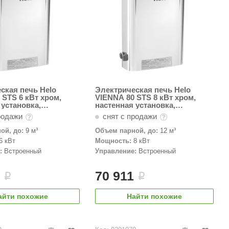
ская печь Helo
Электрическая печь Helo
 STS 6 кВт хром,
VIENNA 80 STS 8 кВт хром,
 установка,
настенная установка,
й пульт
встроенный пульт
родажи
снят с продажи
ой, до:
9 м³
Объем парной, до:
12 м³
6 кВт
Мощность:
8 кВт
:
Встроенный
Управление:
Встроенный
0
70 911
i
i
айти похожие
Найти похожие