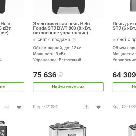
 Helo
Электрическая печь Helo
Печь для 
 кВт,
Fonda STJ BWT 800 (8 кВт,
STJ (6 кВт
ние)
встроенное управление)
черный
снят с продажи
снят с п
Объем парной, до:
12 м³
Объем парн
Мощность:
9 кВт
Мощность:
й
Управление:
Встроенный
Управление
75 636
64 30
i
жие
Найти похожие
Н
Код: 0221884
Код: 022188