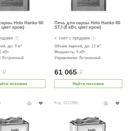
сауны Helo Hanko 60
Печь для сауны Helo Hanko 80
, цвет хром)
STJ (8 кВт, цвет хром)
родажи
снят с продажи
ой, до:
9 м³
Объем парной, до:
12 м³
6 кВт
Мощность:
8 кВт
:
Встроенный
Управление:
Встроенный
9
61 065
i
i
айти похожие
Найти похожие
5
Код: 0221886