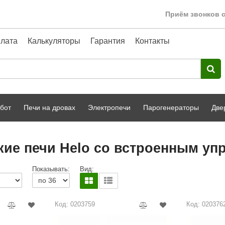
Приём звонков с
лата
Калькуляторы
Гарантия
Контакты
бот
Печи на дровах
Электропечи
Парогенераторы
Две
Harvia
парной
Турецкая баня
кие печи Helo со встроенным уп
HENKI
ный фасад
Сервис
Показывать:
Вид:
Сила Алтая
Karhu
Код: 0203759
Код: 020376
A-Panel