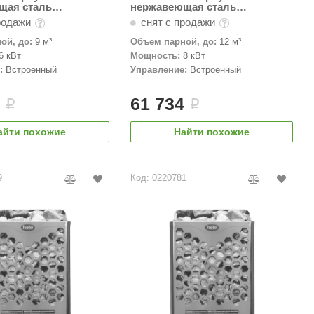
щая сталь
нержавеющая сталь
ый пульт)
(встроенный пульт)
родажи
снят с продажи
ой, до:
9 м³
Объем парной, до:
12 м³
6 кВт
Мощность:
8 кВт
:
Встроенный
Управление:
Встроенный
8
61 734
i
i
айти похожие
Найти похожие
9
Код: 0220781