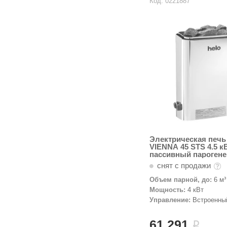
Код: 0221887
Электрическая печь
VIENNA 45 STS 4.5 к
пассивный парогене
Helo-WT
снят с продажи
Объем парной, до:
6 м³
Мощность:
4 кВт
Управление:
Встроенны
61 291
i