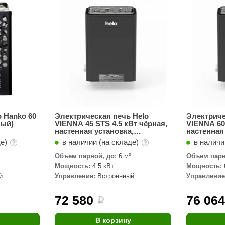
Сталь-Мастер
Банные штучки
CeruttiSpa
Suokka
ика
Русский дух
Карельские легенды
Cariitti
 Hanko 60
Электрическая печь Helo
Электриче
ный)
VIENNA 45 STS 4.5 кВт чёрная,
VIENNA 60
Rento
настенная установка,
настенная
встроенный пульт
встроенны
де)
в наличии (на складе)
в наличи
LUX ELEMENTS
Объем парной, до:
6 м³
Объем парн
LANG’s
Мощность:
4.5 кВт
Мощность:
й
Управление:
Встроенный
Управление
Rohol
ods
KOY
72 580
76 06
i
h
Baldus
В корзину