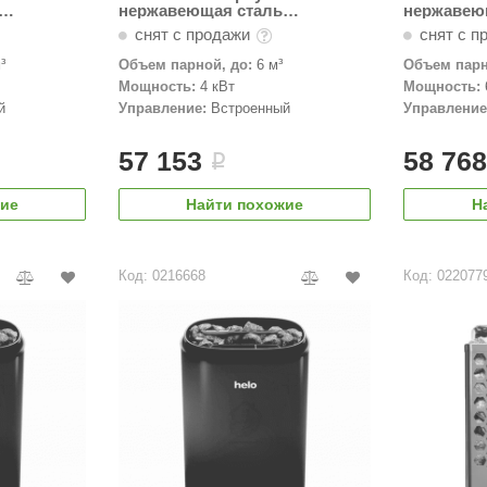
нержавеющая сталь
нержавею
(встроенный пульт)
(встроенн
снят с продажи
снят с п
³
Объем парной, до:
6 м³
Объем парн
Мощность:
4 кВт
Мощность:
й
Управление:
Встроенный
Управление
57 153
58 76
i
жие
Найти похожие
Н
Код: 0216668
Код: 022077