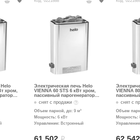
Код: 0221888
Код: 022188
 Helo
Электрическая печь Helo
Электриче
Вт хром,
VIENNA 60 STS 6 кВт хром,
VIENNA 80
ратор
пассивный парогенератор
пассивный
Helo-WT
Helo-WT
снят с продажи
снят с п
Объем парной, до:
9 м³
Объем парн
Мощность:
6 кВт
Мощность:
й
Управление:
Встроенный
Управление
61 502
62 54
i