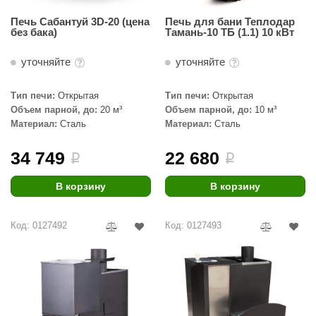
КЗ
Печь Сабантуй 3D-20 (цена
Печь для бани Теплодар
без бака)
Тамань-10 ТБ (1.1) 10 кВт
ерезка
уточняйте
уточняйте
улкан
ефест
Тип печи:
Открытая
Тип печи:
Открытая
Объем парной, до:
20 м³
Объем парной, до:
10 м³
рмак-Термо
Материал:
Сталь
Материал:
Сталь
ройка
34 749
22 680
i
i
ренеран
В корзину
В корзину
rill’D
обросталь
Код: 0127492
Код: 0127493
зиСтим
арь-печи
волюция тепла