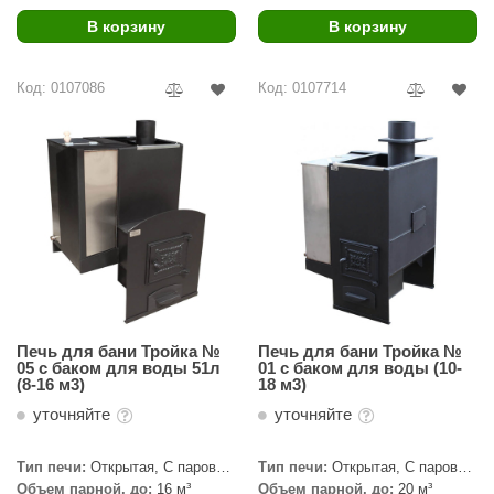
В корзину
В корзину
ariitti
entwood
Код: 0107086
Код: 0107714
KI
ulikivi
ento
ylo
lumenberg
WDT
Печь для бани Тройка №
Печь для бани Тройка №
UX ELEMENTS
05 с баком для воды 51л
01 с баком для воды (10-
(8-16 м3)
18 м3)
edi
уточняйте
уточняйте
ygroMatik
Тип печи:
Открытая, С паровой
Тип печи:
Открытая, С паровой
пушкой, Под обкладку
пушкой, Под обкладку
chiedel
Объем парной, до:
16 м³
Объем парной, до:
20 м³