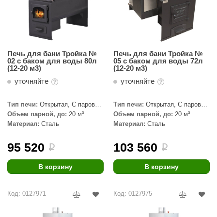
орнадо
гненный камень
еплый камень
Печь для бани Тройка №
Печь для бани Тройка №
02 с баком для воды 80л
05 с баком для воды 72л
оссия
(12-20 м3)
(12-20 м3)
эровита
уточняйте
уточняйте
МТ
Тип печи:
Открытая, С паровой
Тип печи:
Открытая, С паровой
пушкой, Под обкладку
пушкой, Под обкладку
Объем парной, до:
20 м³
Объем парной, до:
20 м³
АР-ecology
Материал:
Сталь
Материал:
Сталь
СОМ
95 520
103 560
i
i
остёр
В корзину
В корзину
НЕРГОРЕСУРС
coLife
Код: 0127971
Код: 0127975
oodson