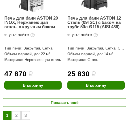
Печь для бани ASTON 20
Печь для бани ASTON 12
INOX, Нержавеющая
Сталь (09Г2С) с баком на
сталь, с круглым баком на
трубе 50л Ø115 (AISI 439)
трубе 50л Ø115 (AISI 439)
уточняйте
уточняйте
Тип печи:
Закрытая, Сетка
Тип печи:
Закрытая, Сетка, С
паровой пушкой
Объем парной, до:
22 м³
Объем парной, до:
14 м³
Материал:
Нержавеющая сталь
Материал:
Сталь
47 870
25 830
i
i
В корзину
В корзину
Показать ещё
1
2
3