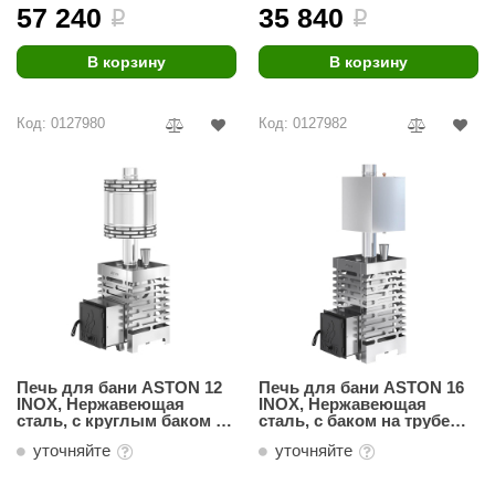
урция
57 240
35 840
i
i
елсот
В корзину
В корзину
ABA
Код: 0127980
Код: 0127982
MAGNUM
арвара
SAUNABOARD
ermomuros
ovali
lia
eya Sauna
Печь для бани ASTON 12
Печь для бани ASTON 16
INOX, Нержавеющая
INOX, Нержавеющая
inn icon
сталь, с круглым баком на
сталь, с баком на трубе
трубе 50л Ø115 (AISI 439)
50л Ø115 (AISI 439)
уточняйте
уточняйте
азмахайка