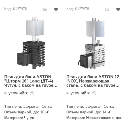
R. KERN
Код: 0127976
Код: 0127978
turm
PEKO
-Snow
OLO
romawolke
тна
SNOOKER
Печь для бани ASTON
Печь для бани ASTON 12
"Шторм 16" Long (ДТ-4)
INOX, Нержавеющая
Чугун, с баком на трубе
сталь, с баком на трубе
remier
50л Ø120 (AISI 439)
50л Ø115 (AISI 439)
уточняйте
уточняйте
orelli
Тип печи:
Закрытая, Сетка
Тип печи:
Закрытая, Сетка
ikkurila
Объем парной, до:
16 м³
Объем парной, до:
14 м³
Материал:
Чугун
Материал:
Нержавеющая сталь
lcon