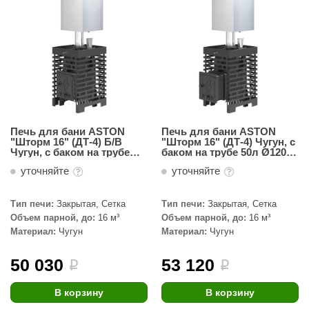
абантуй
кма
eplofom
LT
еникс
Печь для бани ASTON
Печь для бани ASTON
eringer
"Шторм 16" (ДТ-4) Б/В
"Шторм 16" (ДТ-4) Чугун, с
Чугун, с баком на трубе
баком на трубе 50л Ø120
50л Ø120 (AISI 439)
(AISI 439)
obiba
уточняйте
уточняйте
alc
Тип печи:
Закрытая, Сетка
Тип печи:
Закрытая, Сетка
кспертСаун
Объем парной, до:
16 м³
Объем парной, до:
16 м³
Материал:
Чугун
Материал:
Чугун
еста
50 030
53 120
i
i
ukka Design
icht 2000
В корзину
В корзину