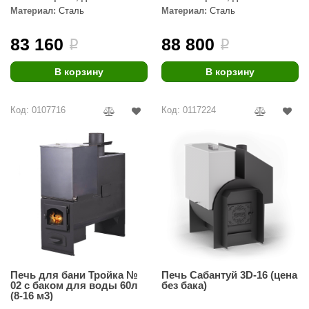
Материал:
Сталь
Материал:
Сталь
ANG’s
83 160
88 800
i
i
asel
usaterm
В корзину
В корзину
raft
Код: 0107716
Код: 0117224
ohol
entiotec
lover
aestro Woods
KOY
c Light
Печь для бани Тройка №
Печь Сабантуй 3D-16 (цена
KERKES
02 с баком для воды 60л
без бака)
(8-16 м3)
roConHealth