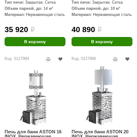
EDMUNDAS
Тип печи:
Закрытая, Сетка
Тип печи:
Закрытая, Сетка
Объем парной, до:
14 м³
Объем парной, до:
18 м³
ikkarien
Материал:
Нержавеющая сталь
Материал:
Нержавеющая сталь
35 920
40 890
i
i
В корзину
В корзину
Код: 0127984
Код: 0127986
Печь для бани ASTON 16
Печь для бани ASTON 20
INOX, Нержавеющая
INOX, Нержавеющая