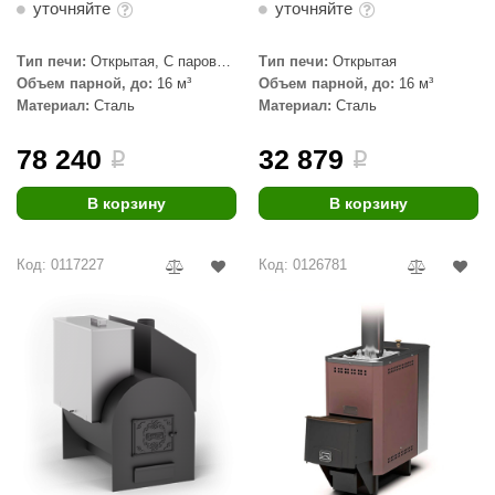
уточняйте
уточняйте
aldus
Тип печи:
Открытая, С паровой
Тип печи:
Открытая
vimol
пушкой, Под обкладку
Объем парной, до:
16 м³
Объем парной, до:
16 м³
Материал:
Сталь
Материал:
Сталь
uramax
LP
78 240
32 879
i
i
олитех
В корзину
В корзину
amylle
Код: 0117227
Код: 0126781
arina
MF
еплодар
езувий
нжкомцентр
D SAUNA