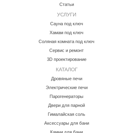
Статьи
ANG’s
УСЛУГИ
asel
Сауна под ключ
usaterm
Хамам под ключ
Соляная комната под ключ
raft
Сервис и ремонт
ohol
3D проектирование
entiotec
КАТАЛОГ
lover
Дровяные печи
aestro Woods
Электрические печи
Парогенераторы
KOY
Двери для парной
c Light
Гималайская соль
KERKES
Аксессуары для бани
roConHealth
Камни для бани