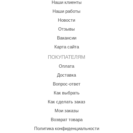
Наши клиенты
ariitti
Наши работы
Новости
entwood
Отзывы
KI
Вакансии
ulikivi
Карта сайта
ento
ПОКУПАТЕЛЯМ
ylo
Оплата
Доставка
lumenberg
Вопрос-ответ
WDT
Как выбрать
UX ELEMENTS
Как сделать заказ
edi
Мои заказы
Возврат товара
ygroMatik
Политика конфиденциальности
chiedel