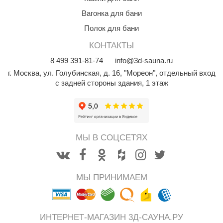
aldus
Вагонка для бани
Полок для бани
vimol
КОНТАКТЫ
uramax
8
499
391-81-74
info@3d-sauna.ru
LP
г. Москва
,
ул. Голубинская, д. 16, "Мореон", отдельный вход
с задней стороны здания, 1 этаж
олитех
amylle
arina
МЫ В СОЦСЕТЯХ
MF
еплодар
МЫ ПРИНИМАЕМ
езувий
нжкомцентр
D SAUNA
ИНТЕРНЕТ-МАГАЗИН 3Д-САУНА.РУ